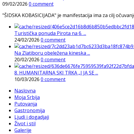
09/02/2026
0 comment
"ŠIDSKA KOBASICIJADA" je manifestacija ima za cilj očuvanje o
Turistička ponuda Pirota na 6. ...
24/02/2026
0 comment
Na Zlatiboru obeležena kineska ...
20/02/2026
0 comment
8. HUMANITARNA SKI TRKA „I JA SE ...
10/03/2026
0 comment
Naslovna
Moja Srbija
Putovanja
Gastronomija
Ljudi i dogadjaji
Život i stil
Galerije