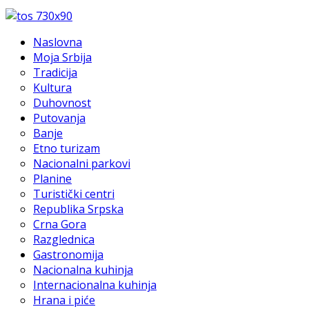
Naslovna
Moja Srbija
Tradicija
Kultura
Duhovnost
Putovanja
Banje
Etno turizam
Nacionalni parkovi
Planine
Turistički centri
Republika Srpska
Crna Gora
Razglednica
Gastronomija
Nacionalna kuhinja
Internacionalna kuhinja
Hrana i piće