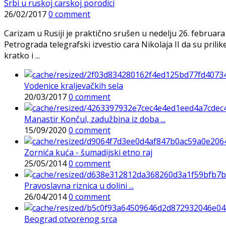
Srbi u ruskoj carskoj porodici
26/02/2017
0 comment
Carizam u Rusiji je praktično srušen u nedelju 26. februa
Petrograda telegrafski izvestio cara Nikolaja II da su prilik
kratko i ...
Vodenice kraljevačkih sela
20/03/2017
0 comment
Manastir Končul, zadužbina iz doba ...
15/09/2020
0 comment
Zornića kuća - šumadijski etno raj
25/05/2014
0 comment
Pravoslavna riznica u dolini ...
26/04/2014
0 comment
Beograd otvorenog srca