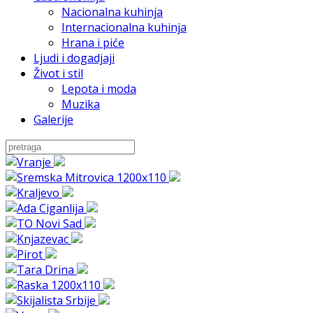
Nacionalna kuhinja
Internacionalna kuhinja
Hrana i piće
Ljudi i dogadjaji
Život i stil
Lepota i moda
Muzika
Galerije