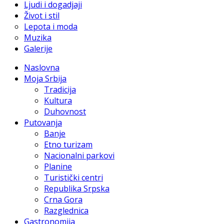
Ljudi i dogadjaji
Život i stil
Lepota i moda
Muzika
Galerije
Naslovna
Moja Srbija
Tradicija
Kultura
Duhovnost
Putovanja
Banje
Etno turizam
Nacionalni parkovi
Planine
Turistički centri
Republika Srpska
Crna Gora
Razglednica
Gastronomija