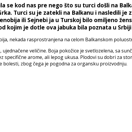
ila se kod nas pre nego što su turci došli na Bal
Grka. Turci su je zatekli na Balkanu i nasledili je
enobija ili Sejnebi ja u Turskoj bilo omiljeno žen
d kojim je dotle ova jabuka bila poznata u Srbiji
ija, nekada rasprostranjena na celom Balkanskom poluostr
i, ujednačene veličine. Boja pokožice je svetlozelena, sa su
z specifične arome, ali lepog ukusa. Plodovi su dobri za sto
ne bolesti, zbog čega je pogodna za organsku proizvodnju.