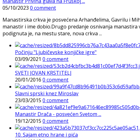
Manastir Privina glava na Fruškoj ...
05/10/2023
0 comment
Manastirska crkva je posvećena Arhanđelima, Gavrilu i Miha
manastir i ime dobio.Drugo predanje osnivanja manastira 
podignuta je, na mestu stare, nova crkva ...
Počinju "Ljubičevske konjičke igre"
03/09/2021
0 comment
SVETI JOVAN KRSTITELJ
20/01/2016
0 comment
Slavni sprski knez Miroslav
23/03/2015
0 comment
Manastir Drača - posvećen Svetom ...
19/12/2015
0 comment
10. Sajam etno hrane i pića