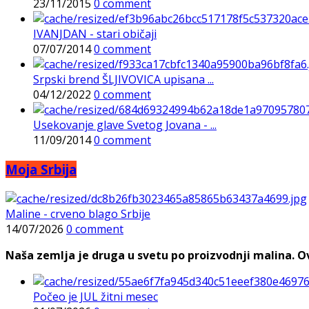
23/11/2015
0 comment
IVANJDAN - stari običaji
07/07/2014
0 comment
Srpski brend ŠLJIVOVICA upisana ...
04/12/2022
0 comment
Usekovanje glave Svetog Jovana - ...
11/09/2014
0 comment
Moja Srbija
Maline - crveno blago Srbije
14/07/2026
0 comment
Naša zemlja je druga u svetu po proizvodnji malina. Ovi
Počeo je JUL žitni mesec