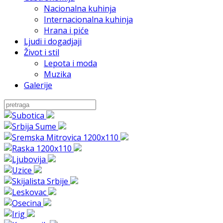
Nacionalna kuhinja
Internacionalna kuhinja
Hrana i piće
Ljudi i dogadjaji
Život i stil
Lepota i moda
Muzika
Galerije