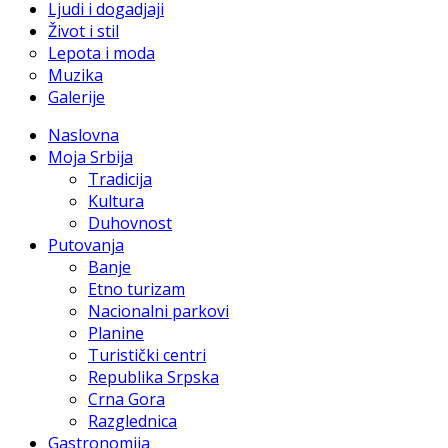
Ljudi i dogadjaji
Život i stil
Lepota i moda
Muzika
Galerije
Naslovna
Moja Srbija
Tradicija
Kultura
Duhovnost
Putovanja
Banje
Etno turizam
Nacionalni parkovi
Planine
Turistički centri
Republika Srpska
Crna Gora
Razglednica
Gastronomija