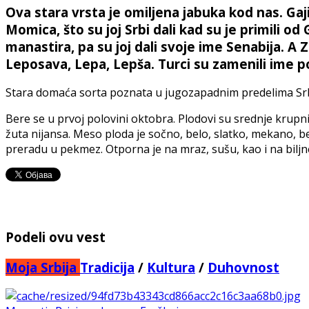
Ova stara vrsta je omiljena jabuka kod nas. Gaj
Momica, što su joj Srbi dali kad su je primili od 
manastira, pa su joj dali svoje ime Senabija. A Z
Leposava, Lepa, Lepša. Turci su zamenili ime po
Stara domaća sorta poznata u jugozapadnim predelima Srb
Bere se u prvoj polovini oktobra. Plodovi su srednje krupn
žuta nijansa. Meso ploda je sočno, belo, slatko, mekano, be
preradu u pekmez. Otporna je na mraz, sušu, kao i na bilj
Podeli ovu vest
Moja Srbija
Tradicija
/
Kultura
/
Duhovnost