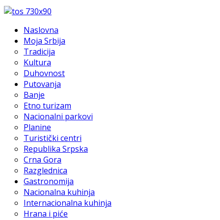
Naslovna
Moja Srbija
Tradicija
Kultura
Duhovnost
Putovanja
Banje
Etno turizam
Nacionalni parkovi
Planine
Turistički centri
Republika Srpska
Crna Gora
Razglednica
Gastronomija
Nacionalna kuhinja
Internacionalna kuhinja
Hrana i piće