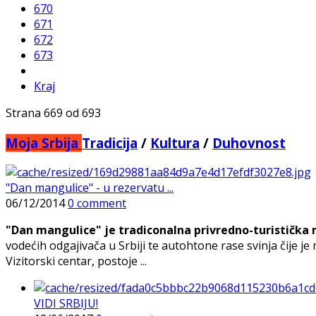
670
671
672
673
Kraj
Strana 669 od 693
Moja Srbija
Tradicija
/
Kultura
/
Duhovnost
"Dan mangulice" - u rezervatu ...
06/12/2014
0 comment
"Dan mangulice" je tradiconalna privredno-turistička m
vodećih odgajivača u Srbiji te autohtone rase svinja čije je
Vizitorski centar, postoje ...
VIDI SRBIJU!