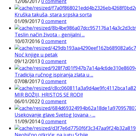
12/06/2017
0 comment
Kruška takuša, stara srpska sorta
01/09/2017
0 comment
Teslin način života - genijalni ...
10/07/2016
0 comment
Noć knjige u petak
09/12/2013
0 comment
Tradicija ručnog ispiranja zlata u ...
07/08/2017
0 comment
MIR BOŽIJI, HRISTOS SE RODI!
06/01/2022
0 comment
Usekovanje glave Svetog Jovana - ...
11/09/2014
0 comment
Neobično otkriće: na jugu Srbije ...