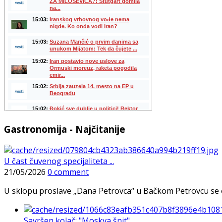
Gastronomija - Najčitanije
U čast čuvenog specijaliteta ...
21/05/2026
0 comment
U sklopu proslave „Dana Petrovca“ u Bačkom Petrovcu se održa
Savršen kolač: "Moskva šnit", ...