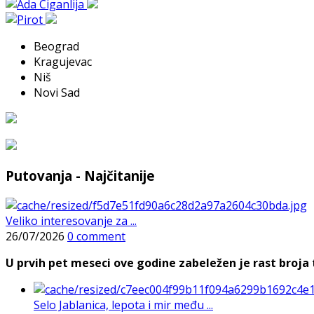
Beograd
Kragujevac
Niš
Novi Sad
Putovanja - Najčitanije
Veliko interesovanje za ...
26/07/2026
0 comment
U prvih pet meseci ove godine zabeležen je rast broja t
Selo Jablanica, lepota i mir među ...