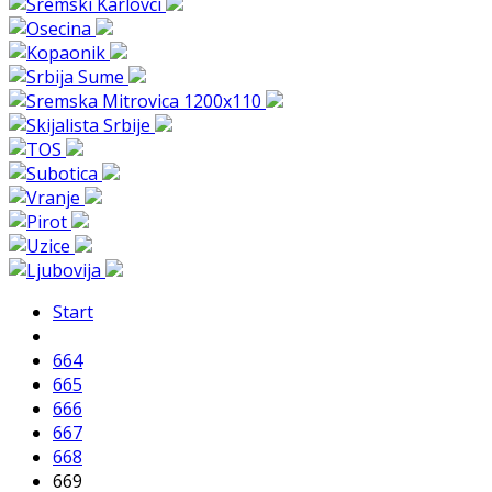
Start
664
665
666
667
668
669