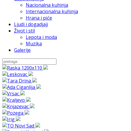
Nacionalna kuhinja
Internacionalna kuhinja
Hrana i piće
Ljudi i dogadjaji
Život i stil
Lepota i moda
Muzika
Galerije