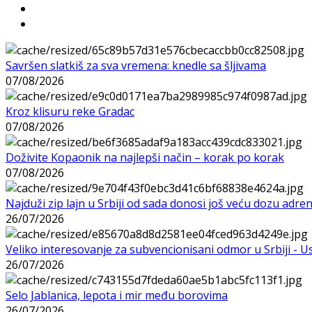
Savršen slatkiš za sva vremena: knedle sa šljivama
07/08/2026
Kroz klisuru reke Gradac
07/08/2026
Doživite Kopaonik na najlepši način – korak po korak
07/08/2026
Najduži zip lajn u Srbiji od sada donosi još veću dozu adre
26/07/2026
Veliko interesovanje za subvencionisani odmor u Srbiji - 
26/07/2026
Selo Jablanica, lepota i mir među borovima
26/07/2026