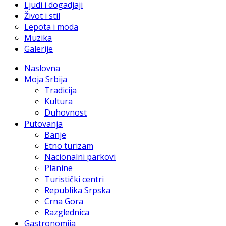
Ljudi i dogadjaji
Život i stil
Lepota i moda
Muzika
Galerije
Naslovna
Moja Srbija
Tradicija
Kultura
Duhovnost
Putovanja
Banje
Etno turizam
Nacionalni parkovi
Planine
Turistički centri
Republika Srpska
Crna Gora
Razglednica
Gastronomija