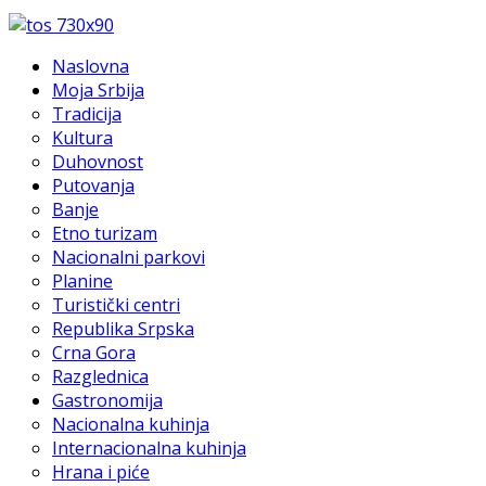
Naslovna
Moja Srbija
Tradicija
Kultura
Duhovnost
Putovanja
Banje
Etno turizam
Nacionalni parkovi
Planine
Turistički centri
Republika Srpska
Crna Gora
Razglednica
Gastronomija
Nacionalna kuhinja
Internacionalna kuhinja
Hrana i piće