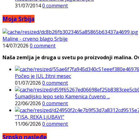
31/07/2014
0 comment
Moja Srbija
Maline - crveno blago Srbije
14/07/2026
0 comment
Naša zemlja je druga u svetu po proizvodnji malina. Ovi
Počeo je JUL žitni mesec
01/07/2026
0 comment
Šumadijsko lepo selo Kamenica čuveno ...
22/06/2026
0 comment
"TISA, REKA LjUBAVI"
11/06/2026
0 comment
Srpsko nasleđe