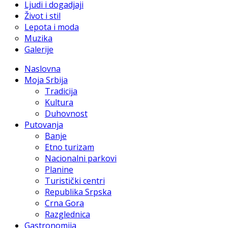
Ljudi i dogadjaji
Život i stil
Lepota i moda
Muzika
Galerije
Naslovna
Moja Srbija
Tradicija
Kultura
Duhovnost
Putovanja
Banje
Etno turizam
Nacionalni parkovi
Planine
Turistički centri
Republika Srpska
Crna Gora
Razglednica
Gastronomija