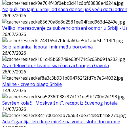
Najduži zip lajn u Srbiji od sada donosi još veću dozu adre
26/07/2026
Veliko interesovanje za subvencionisani odmor u Srbiji - 
26/07/2026
Selo Jablanica, lepota i mir među borovima
26/07/2026
Aranđelovdan, slavimo sva čuda arhangela Gavrila
26/07/2026
Maline - crveno blago Srbije
14/07/2026
Savršen kolač: "Moskva šnit", recept iz čuvenog hotela
14/07/2026
Ada Ciganlija: leto koje miriše na vodu i slobodno vreme