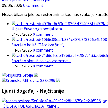
Kako je nastalo čuveno jelo: ...
09/05/2026
0 comment
Nezaobilazno jelo po restoranima kod nas svako je karađorš
U čast čuvenog specijaliteta ...
21/05/2026
0 comment
Savršen kolač: "Moskva šnit", ...
14/07/2026
0 comment
Savršen slatkiš za sva vremena: ...
07/08/2026
0 comment
Ljudi i događaji - Najčitanije
"ŠIDSKA KOBASICIJADA", tajne ...