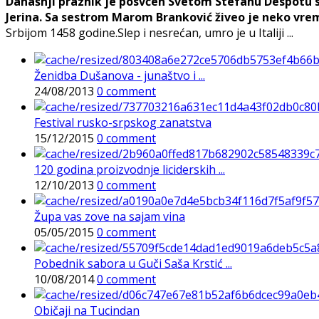
Današnji praznik je posvćen Svetom Stefanu Despotu 
Jerina. Sa sestrom Marom Branković živeo je neko vre
Srbijom 1458 godine.Slep i nesrećan, umro je u Italiji ...
Ženidba Dušanova - junaštvo i ...
24/08/2013
0 comment
Festival rusko-srpskog zanatstva
15/12/2015
0 comment
120 godina proizvodnje liciderskih ...
12/10/2013
0 comment
Župa vas zove na sajam vina
05/05/2015
0 comment
Pobednik sabora u Guči Saša Krstić ...
10/08/2014
0 comment
Običaji na Tucindan