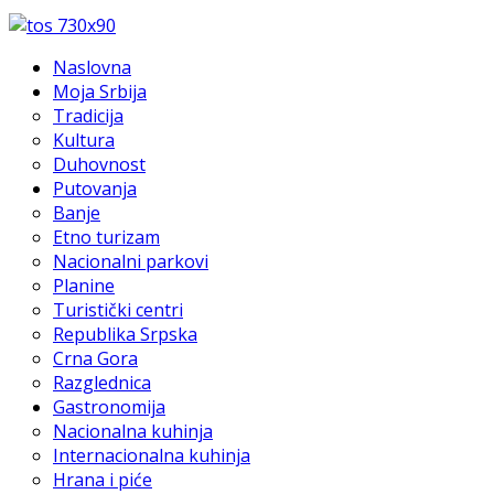
Naslovna
Moja Srbija
Tradicija
Kultura
Duhovnost
Putovanja
Banje
Etno turizam
Nacionalni parkovi
Planine
Turistički centri
Republika Srpska
Crna Gora
Razglednica
Gastronomija
Nacionalna kuhinja
Internacionalna kuhinja
Hrana i piće