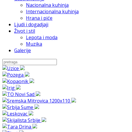
Nacionalna kuhinja
Internacionalna kuhinja
Hrana i piće
Ljudi i dogadjaji
Život i stil
Lepota i moda
Muzika
Galerije