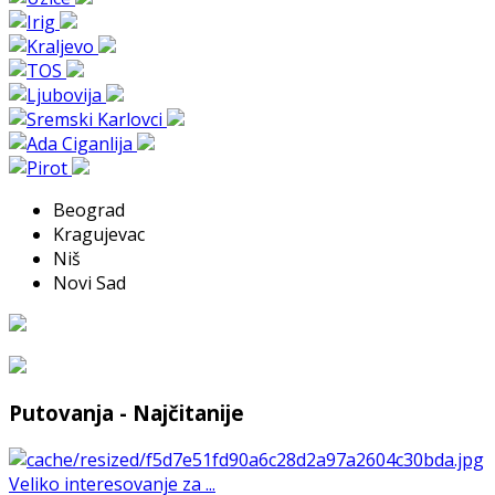
Beograd
Kragujevac
Niš
Novi Sad
Putovanja - Najčitanije
Veliko interesovanje za ...