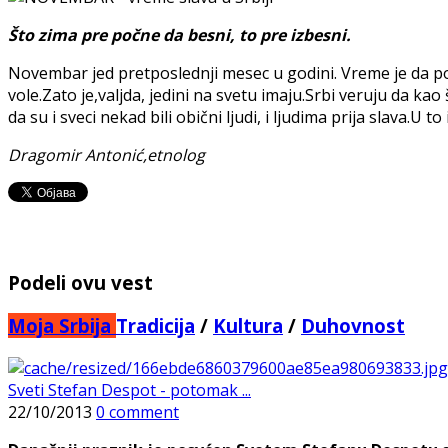
Što zima pre počne da besni, to pre izbesni.
Novembar jed pretposlednji mesec u godini. Vreme je da poč
vole.Zato je,valjda, jedini na svetu imaju.Srbi veruju da kao 
da su i sveci nekad bili obični ljudi, i ljudima prija slava.U
Dragomir Antonić,etnolog
Podeli ovu vest
Moja Srbija
Tradicija
/
Kultura
/
Duhovnost
Sveti Stefan Despot - potomak ...
22/10/2013
0 comment