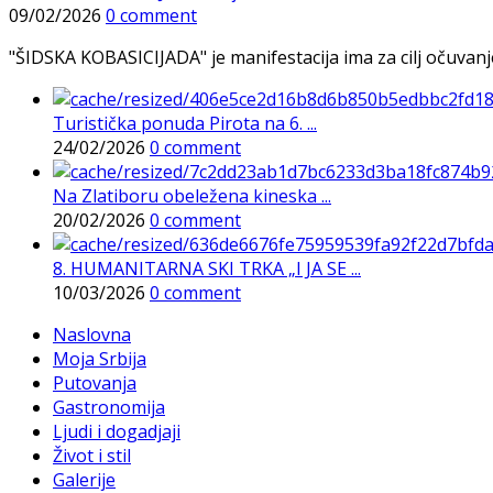
09/02/2026
0 comment
"ŠIDSKA KOBASICIJADA" je manifestacija ima za cilj očuvanje o
Turistička ponuda Pirota na 6. ...
24/02/2026
0 comment
Na Zlatiboru obeležena kineska ...
20/02/2026
0 comment
8. HUMANITARNA SKI TRKA „I JA SE ...
10/03/2026
0 comment
Naslovna
Moja Srbija
Putovanja
Gastronomija
Ljudi i dogadjaji
Život i stil
Galerije