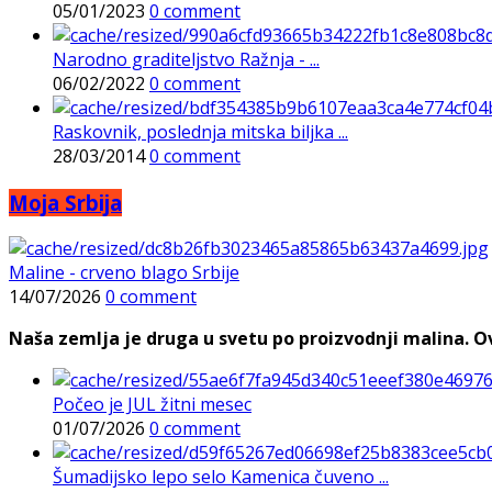
05/01/2023
0 comment
Narodno graditeljstvo Ražnja - ...
06/02/2022
0 comment
Raskovnik, poslednja mitska biljka ...
28/03/2014
0 comment
Moja Srbija
Maline - crveno blago Srbije
14/07/2026
0 comment
Naša zemlja je druga u svetu po proizvodnji malina. Ovi
Počeo je JUL žitni mesec
01/07/2026
0 comment
Šumadijsko lepo selo Kamenica čuveno ...