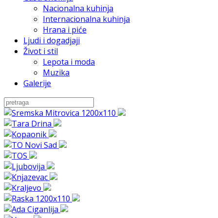
Nacionalna kuhinja
Internacionalna kuhinja
Hrana i piće
Ljudi i dogadjaji
Život i stil
Lepota i moda
Muzika
Galerije