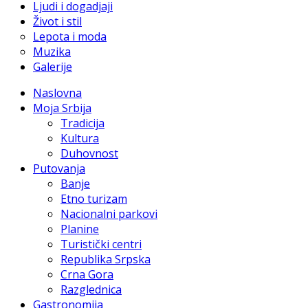
Ljudi i dogadjaji
Život i stil
Lepota i moda
Muzika
Galerije
Naslovna
Moja Srbija
Tradicija
Kultura
Duhovnost
Putovanja
Banje
Etno turizam
Nacionalni parkovi
Planine
Turistički centri
Republika Srpska
Crna Gora
Razglednica
Gastronomija