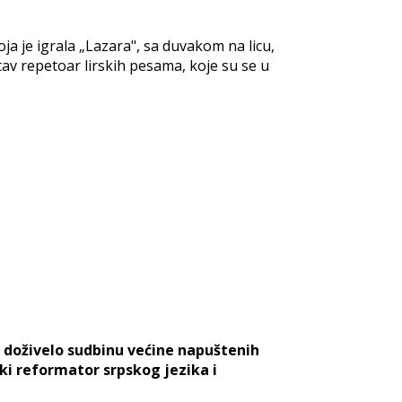
a je igrala „Lazara", sa duvakom na licu,
tav repetoar lirskih pesama, koje su se u
o doživelo sudbinu većine napuštenih
iki reformator srpskog jezika i