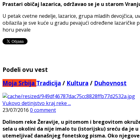
Prastari običaj lazarica, održavao se je u starom Vranju
U petak cvetne nedelje, lazarice, grupa mladih devojčica, 
obilazila je sve kuće u gradu pevajući određene lazaričke pe
horu pevale
Podeli ovu vest
Moja Srbija
Tradicija
/
Kultura
/
Duhovnost
Vukovo detinjstvo kraj reke ...
23/07/2016
0 comment
Dolinom reke Žeravije, u pitomom i bregovitom okružen
sela u okolini da nije imalo tu (istorijsku) sreću da je
utemeljivač današnjeg fonetskog pisma. Oko njegove r