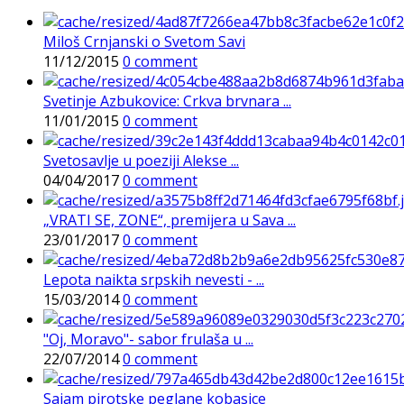
Miloš Crnjanski o Svetom Savi
11/12/2015
0 comment
Svetinje Azbukovice: Crkva brvnara ...
11/01/2015
0 comment
Svetosavlje u poeziji Alekse ...
04/04/2017
0 comment
„VRATI SE, ZONE“, premijera u Sava ...
23/01/2017
0 comment
Lepota naikta srpskih nevesti - ...
15/03/2014
0 comment
"Oj, Moravo"- sabor frulaša u ...
22/07/2014
0 comment
Sajam pirotske peglane kobasice