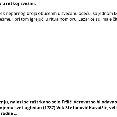
 u retkoj svežini.
uvek neparnog broja obučenih u svečanu odeću, sa jednom koj
sme, i pri tom igrajući u ritualnom oru. Lazarice su imale či
ju, nalazi se raštrkano selo Tršić. Verovatno bi odavn
 u njemu svet ugledao (1787) Vuk Stefanović Karadžić, vel
odne ...