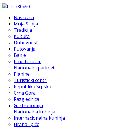
Naslovna
Moja Srbija
Tradicija
Kultura
Duhovnost
Putovanja
Banje
Etno turizam
Nacionalni parkovi
Planine
Turistički centri
Republika Srpska
Crna Gora
Razglednica
Gastronomija
Nacionalna kuhinja
Internacionalna kuhinja
Hrana i piće