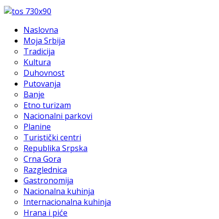
Naslovna
Moja Srbija
Tradicija
Kultura
Duhovnost
Putovanja
Banje
Etno turizam
Nacionalni parkovi
Planine
Turistički centri
Republika Srpska
Crna Gora
Razglednica
Gastronomija
Nacionalna kuhinja
Internacionalna kuhinja
Hrana i piće