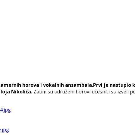
 kamernih horova i vokalnih ansambala.Prvi je nastupio
oja Nikolića.
Zatim su udruženi horovi učesnici su izveli 