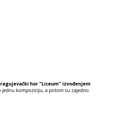
 kragujevački hor "Liceum" izvođenjem
po jednu kompoziciju, a potom su zajedno