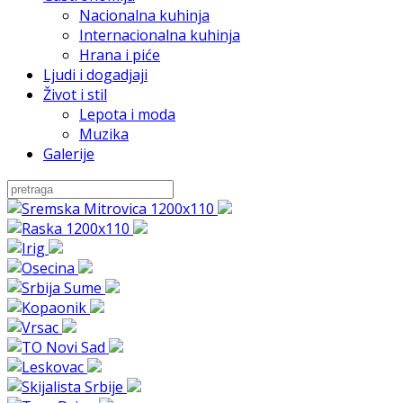
Nacionalna kuhinja
Internacionalna kuhinja
Hrana i piće
Ljudi i dogadjaji
Život i stil
Lepota i moda
Muzika
Galerije