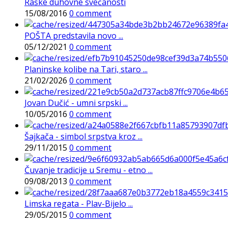
Raške duhovne svečanosti
15/08/2016
0 comment
POŠTA predstavila novo ...
05/12/2021
0 comment
Planinske kolibe na Tari, staro ...
21/02/2026
0 comment
Jovan Dučić - umni srpski ...
10/05/2016
0 comment
Šajkača - simbol srpstva kroz ...
29/11/2015
0 comment
Čuvanje tradicije u Sremu - etno ...
09/08/2013
0 comment
Limska regata - Plav-Bijelo ...
29/05/2015
0 comment