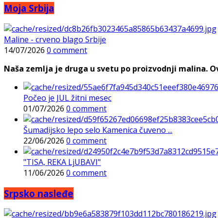
Moja Srbija
Maline - crveno blago Srbije
14/07/2026
0 comment
Naša zemlja je druga u svetu po proizvodnji malina. Ovi
Počeo je JUL žitni mesec
01/07/2026
0 comment
Šumadijsko lepo selo Kamenica čuveno ...
22/06/2026
0 comment
"TISA, REKA LjUBAVI"
11/06/2026
0 comment
Srpsko nasleđe