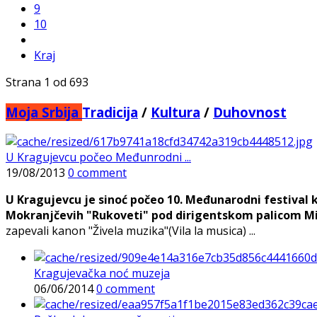
9
10
Kraj
Strana 1 od 693
Moja Srbija
Tradicija
/
Kultura
/
Duhovnost
U Kragujevcu počeo Međunrodni ...
19/08/2013
0 comment
U Kragujevcu je sinoć počeo 10. Međunarodni festival
Mokranjčevih "Rukoveti" pod dirigentskom palicom Mil
zapevali kanon "Živela muzika"(Vila la musica) ...
Kragujevačka noć muzeja
06/06/2014
0 comment