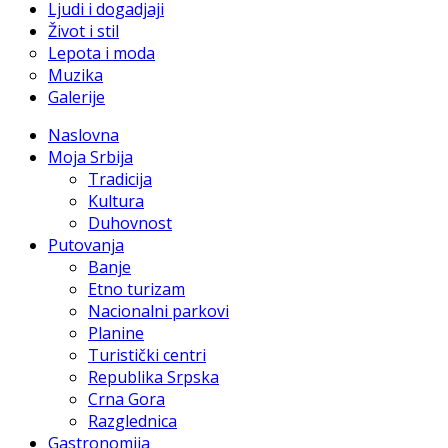
Ljudi i dogadjaji
Život i stil
Lepota i moda
Muzika
Galerije
Naslovna
Moja Srbija
Tradicija
Kultura
Duhovnost
Putovanja
Banje
Etno turizam
Nacionalni parkovi
Planine
Turistički centri
Republika Srpska
Crna Gora
Razglednica
Gastronomija