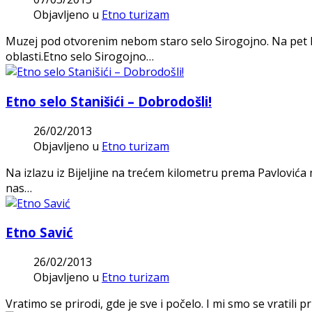
Objavljeno u
Etno turizam
Muzej pod otvorenim nebom staro selo Sirogojno. Na pet 
oblasti.Etno selo Sirogojno…
Etno selo Stanišići – Dobrodošli!
26/02/2013
Objavljeno u
Etno turizam
Na izlazu iz Bijeljine na trećem kilometru prema Pavlovića m
nas…
Etno Savić
26/02/2013
Objavljeno u
Etno turizam
Vratimo se prirodi, gde je sve i počelo. I mi smo se vratili p