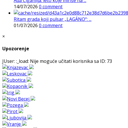
Ada Ciganlija: leto koje miriše na ...
14/07/2026
0 comment
Ritam grada koji pulsar „LAGÁNO“: ...
01/07/2026
0 comment
×
Upozorenje
JUser: :_load: Nije moguće učitati korisnika sa ID: 73