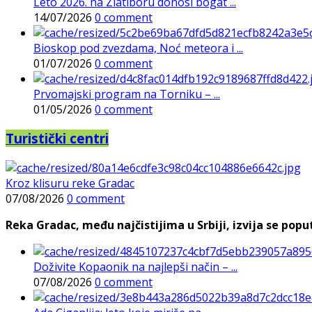
Leto 2026. na Zlatiboru donosi bogat ...
14/07/2026
0 comment
Bioskop pod zvezdama, Noć meteora i ...
01/07/2026
0 comment
Prvomajski program na Torniku – ...
01/05/2026
0 comment
Turistički centri
Kroz klisuru reke Gradac
07/08/2026
0 comment
Reka Gradac, među najčistijima u Srbiji, izvija se poput 
Doživite Kopaonik na najlepši način – ...
07/08/2026
0 comment