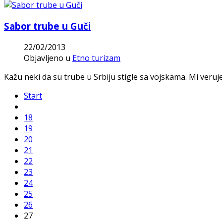
Sabor trube u Guči
22/02/2013
Objavljeno u
Etno turizam
Kažu neki da su trube u Srbiju stigle sa vojskama. Mi veruj
Start
18
19
20
21
22
23
24
25
26
27