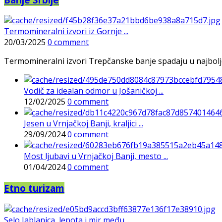
Termomineralni izvori iz Gornje ...
20/03/2025
0 comment
Termomineralni izvori Trepčanske banje spadaju u najbolje pr
Vodič za idealan odmor u Jošaničkoj ...
12/02/2025
0 comment
Jesen u Vrnjačkoj Banji, kraljici ...
29/09/2024
0 comment
Most ljubavi u Vrnjačkoj Banji, mesto ...
01/04/2024
0 comment
Etno turizam
Selo Jablanica, lepota i mir među ...