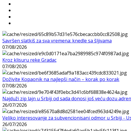
Savršen slatkiš za sva vremena: knedle sa šljivama
07/08/2026
Kroz klisuru reke Gradac
07/08/2026
Doživite Kopaonik na najlepši način – korak po korak
07/08/2026
Najduži zip lajn u Srbiji od sada donosi još veću dozu adre
26/07/2026
Veliko interesovanje za subvencionisani odmor u Srbiji - 
26/07/2026