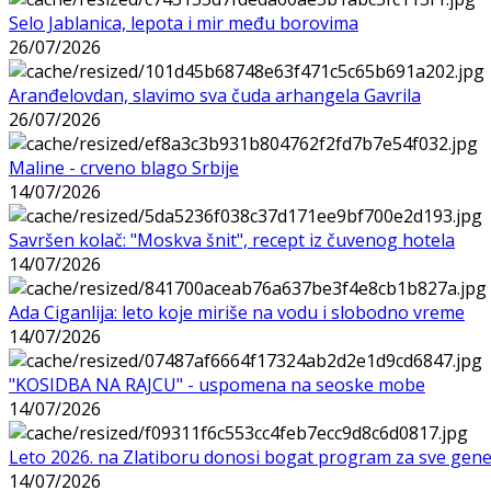
Selo Jablanica, lepota i mir među borovima
26/07/2026
Aranđelovdan, slavimo sva čuda arhangela Gavrila
26/07/2026
Maline - crveno blago Srbije
14/07/2026
Savršen kolač: "Moskva šnit", recept iz čuvenog hotela
14/07/2026
Ada Ciganlija: leto koje miriše na vodu i slobodno vreme
14/07/2026
"KOSIDBA NA RAJCU" - uspomena na seoske mobe
14/07/2026
Leto 2026. na Zlatiboru donosi bogat program za sve gene
14/07/2026