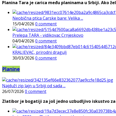
Planina Tara je carica među planinama u Srbiji. Ako želi
Neobična ptica Carske bare: Velika ...
15/04/2026
0 comment
Prelepa TARA - vidikovac Crnjeskovo
04/04/2026
0 comment
KRALJEVAC, prirodni dragulj
30/03/2026
0 comment
Planine
Najduži zip lajn u Srbiji od sada ...
26/07/2026
0 comment
Zlatibor je bogatiji za još jedno uzbudljivo iskustvo za 