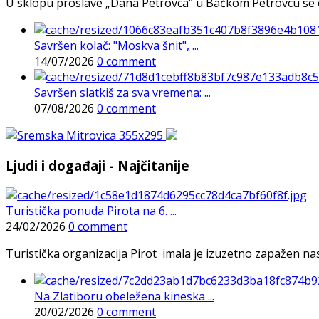
U sklopu proslave „Dana Petrovca“ u Bačkom Petrovcu se održa
Savršen kolač: "Moskva šnit", ...
14/07/2026
0 comment
Savršen slatkiš za sva vremena: ...
07/08/2026
0 comment
Ljudi i događaji - Najčitanije
Turistička ponuda Pirota na 6. ...
24/02/2026
0 comment
Turistička organizacija Pirot imala je izuzetno zapažen n
Na Zlatiboru obeležena kineska ...
20/02/2026
0 comment