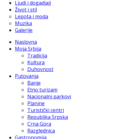
Ljudi i dogadjaji
Život i stil
Lepota i moda
Muzika
Galerije
Naslovna
Moja Srbija
Tradicija
Kultura
Duhovnost
Putovanja
Banje
Etno turizam
Nacionalni parkovi
Planine
Turistički centri
Republika Srpska
Crna Gora
Razglednica
Gastronomija