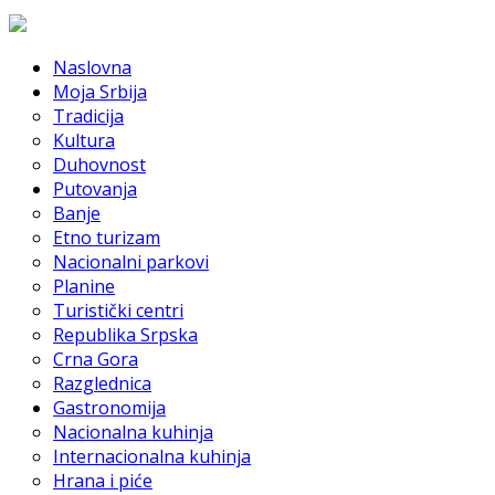
Naslovna
Moja Srbija
Tradicija
Kultura
Duhovnost
Putovanja
Banje
Etno turizam
Nacionalni parkovi
Planine
Turistički centri
Republika Srpska
Crna Gora
Razglednica
Gastronomija
Nacionalna kuhinja
Internacionalna kuhinja
Hrana i piće