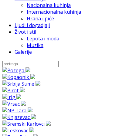
Nacionalna kuhinja
Internacionalna kuhinja
Hrana i piće
Ljudi i dogadjaji
Život i stil
Lepota i moda
Muzika
Galerije