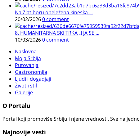
Na Zlatiboru obeležena kineska ...
20/02/2026
0 comment
8. HUMANITARNA SKI TRKA „I JA SE ...
10/03/2026
0 comment
Naslovna
Moja Srbija
Putovanja
Gastronomija
Ljudi i dogadjaji
Život i stil
Galerije
O Portalu
Portal koji promoviše Srbiju i njene vrednosti. Sve na jedno
Najnovije vesti