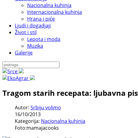
Nacionalna kuhinja
Internacionalna kuhinja
Hrana i piće
Ljudi i dogadjaji
Život i stil
Lepota i moda
Muzika
Galerije
Tragom starih recepata: ljubavna p
Autor:
Srbiju volimo
16/10/2013
Kategorija:
Nacionalna kuhinja
Foto:mamajacooks