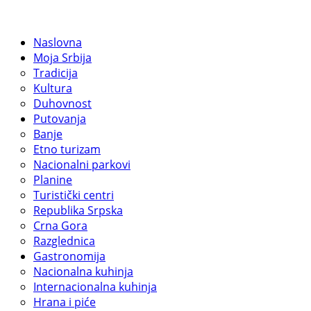
Naslovna
Moja Srbija
Tradicija
Kultura
Duhovnost
Putovanja
Banje
Etno turizam
Nacionalni parkovi
Planine
Turistički centri
Republika Srpska
Crna Gora
Razglednica
Gastronomija
Nacionalna kuhinja
Internacionalna kuhinja
Hrana i piće