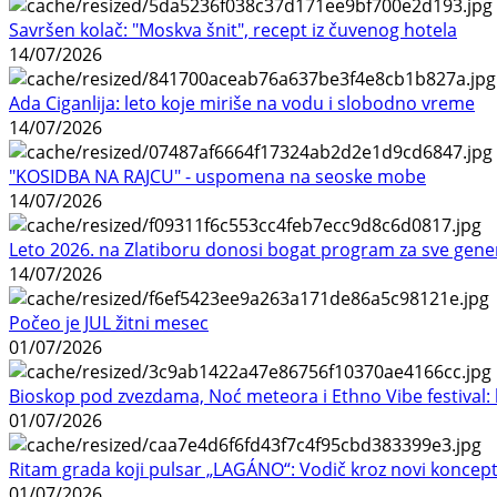
Savršen kolač: "Moskva šnit", recept iz čuvenog hotela
14/07/2026
Ada Ciganlija: leto koje miriše na vodu i slobodno vreme
14/07/2026
"KOSIDBA NA RAJCU" - uspomena na seoske mobe
14/07/2026
Leto 2026. na Zlatiboru donosi bogat program za sve gene
14/07/2026
Počeo je JUL žitni mesec
01/07/2026
Bioskop pod zvezdama, Noć meteora i Ethno Vibe festival: 
01/07/2026
Ritam grada koji pulsar „LAGÁNO“: Vodič kroz novi koncep
01/07/2026