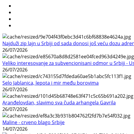
Najduži zip lajn u Srbiji od sada donosi još veću dozu adre
26/07/2026
Veliko interesovanje za subvencionisani odmor u Srbiji - 
26/07/2026
Selo Jablanica, lepota i mir među borovima
26/07/2026
Aranđelovdan, slavimo sva čuda arhangela Gavrila
26/07/2026
Maline - crveno blago Srbije
14/07/2026