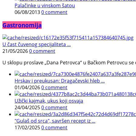
Palačinke u vinskom šatou
06/08/2013
0 comment
Gastronomija
U čast čuvenog specijaliteta ...
21/05/2026
0 comment
U sklopu proslave „Dana Petrovca“ u Bačkom Petrovcu se održa
Hrskav i preukusan: Dragačevski hleb ...
01/04/2026
0 comment
Užički kajmak, ukus koji osvaja
24/04/2025
0 comment
"Gulaš od srca", savršen recept iz ...
17/02/2025
0 comment