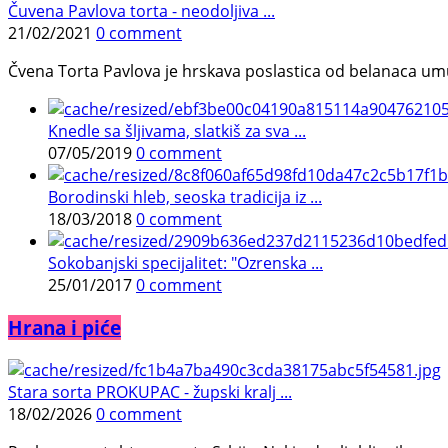
Čuvena Pavlova torta - neodoljiva ...
21/02/2021
0 comment
Čvena Torta Pavlova je hrskava poslastica od belanaca umuć
Knedle sa šljivama, slatkiš za sva ...
07/05/2019
0 comment
Borodinski hleb, seoska tradicija iz ...
18/03/2018
0 comment
Sokobanjski specijalitet: "Ozrenska ...
25/01/2017
0 comment
Hrana i piće
Stara sorta PROKUPAC - župski kralj ...
18/02/2026
0 comment