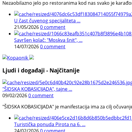
Nezaobilazno jelo po restoranima kod nas svako je karađorš
U čast čuvenog specijaliteta ...
21/05/2026
0 comment
Savršen kolač: "Moskva šnit", ...
14/07/2026
0 comment
Ljudi i događaji - Najčitanije
"ŠIDSKA KOBASICIJADA", tajne ...
09/02/2026
0 comment
"ŠIDSKA KOBASICIJADA" je manifestacija ima za cilj očuvanje o
Turistička ponuda Pirota na 6. ...
24/02/2026
0 comment