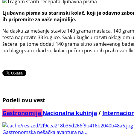
Ljubavna pisma su starinski kolač, koji je odavno zabora
ih pripremite za vaše najmilije.
Na dasku za mešanje stavite 140 grama maslaca, 140 grama
testa napravite 33 kuglice. Svaku kuglicu razviti oklagijom 
šećera, pa tome dodati 140 grama sitno samlevenog badema. 
na blagoj vatri i kad su kolači pečeni posuti ih prah i vanill
Podeli ovu vest
Gastronomija
Nacionalna kuhinja
/
Internacio
Gastronomska pešačka avantura na ...