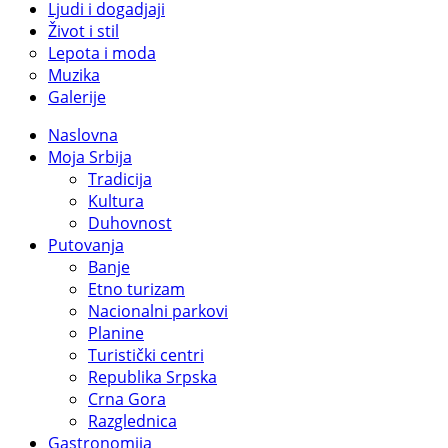
Ljudi i dogadjaji
Život i stil
Lepota i moda
Muzika
Galerije
Naslovna
Moja Srbija
Tradicija
Kultura
Duhovnost
Putovanja
Banje
Etno turizam
Nacionalni parkovi
Planine
Turistički centri
Republika Srpska
Crna Gora
Razglednica
Gastronomija