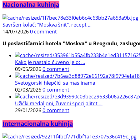
Nacionalna kuhinja
Savršen kolač: "Moskva šnit", recept ...
14/07/2026
0 comment
U poslastičarnici hotela ''Moskva'' u Beogradu, zaslugom
Kako je nastalo čuveno jelo: ...
09/05/2026
0 comment
Svetogorski hlepčići sa maslinama
02/03/2026
0 comment
Užički medaljoni, čuveni specijalitet ...
29/01/2026
0 comment
Internacionalna kuhinja