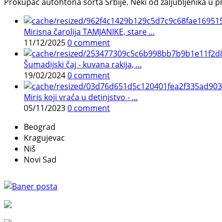
Prokupac autohtona sorta Srbije. Neki od zaljubljenika u pr
Mirisna čarolija TAMJANIKE, stare ...
11/12/2025
0 comment
Šumadijski čaj - kuvana rakija, ...
19/02/2024
0 comment
Miris koji vraća u detinjstvo - ...
05/11/2023
0 comment
Beograd
Kragujevac
Niš
Novi Sad