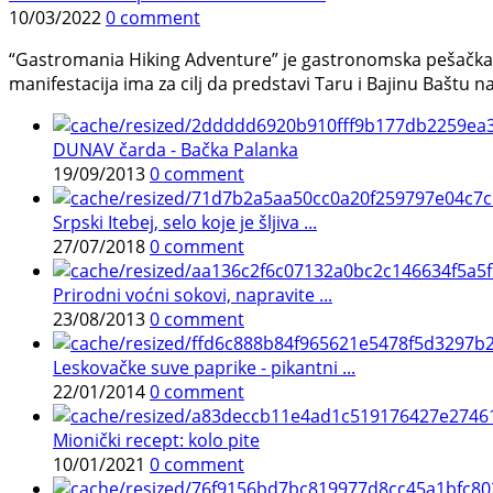
10/03/2022
0 comment
“Gastromania Hiking Adventure” je gastronomska pešačka a
manifestacija ima za cilj da predstavi Taru i Bajinu Baštu n
DUNAV čarda - Bačka Palanka
19/09/2013
0 comment
Srpski Itebej, selo koje je šljiva ...
27/07/2018
0 comment
Prirodni voćni sokovi, napravite ...
23/08/2013
0 comment
Leskovačke suve paprike - pikantni ...
22/01/2014
0 comment
Mionički recept: kolo pite
10/01/2021
0 comment