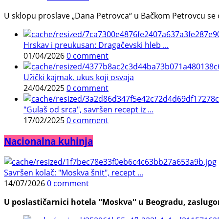
U sklopu proslave „Dana Petrovca“ u Bačkom Petrovcu se održa
Hrskav i preukusan: Dragačevski hleb ...
01/04/2026
0 comment
Užički kajmak, ukus koji osvaja
24/04/2025
0 comment
"Gulaš od srca", savršen recept iz ...
17/02/2025
0 comment
Nacionalna kuhinja
Savršen kolač: "Moskva šnit", recept ...
14/07/2026
0 comment
U poslastičarnici hotela ''Moskva'' u Beogradu, zaslugom