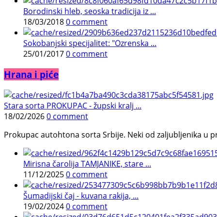
Borodinski hleb, seoska tradicija iz ...
18/03/2018
0 comment
Sokobanjski specijalitet: "Ozrenska ...
25/01/2017
0 comment
Hrana i piće
Stara sorta PROKUPAC - župski kralj ...
18/02/2026
0 comment
Prokupac autohtona sorta Srbije. Neki od zaljubljenika u pr
Mirisna čarolija TAMJANIKE, stare ...
11/12/2025
0 comment
Šumadijski čaj - kuvana rakija, ...
19/02/2024
0 comment