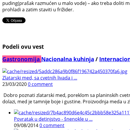
puding(prašak razmućen u malo vode) – ako treba doliti 
prohladi a zatim staviti u frižider.
Podeli ovu vest
Gastronomija
Nacionalna kuhinja
/
Internacio
Zlatarski med, sa cvetnih livada i ...
23/03/2020
0 comment
Dobro poznati zlatarski med, poreklom sa planinskih cvetnih
dolazi, med je tamnije boje i gustine. Proizvodnja meda u zl
Povratak u detinjstvo - šnenokle u ...
09/08/2014
0 comment