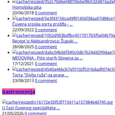
Homoljska pita
20/06/2018
0 comment
Čuvena srpska sorta grožđa - ...
22/09/2022
0 comment
Recept iz Aleksandrovca: Župski ...
28/08/2025
0 comment
MEDOVINA - Piće starih Slovena za ...
17/12/2021
0 comment
Torta "Divlja ruža"-za prave ...
23/08/2013
0 comment
Gastronomija
U čast čuvenog specijaliteta ...
21/05/2026
0 comment