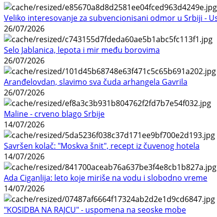
Veliko interesovanje za subvencionisani odmor u Srbiji - 
26/07/2026
Selo Jablanica, lepota i mir među borovima
26/07/2026
Aranđelovdan, slavimo sva čuda arhangela Gavrila
26/07/2026
Maline - crveno blago Srbije
14/07/2026
Savršen kolač: "Moskva šnit", recept iz čuvenog hotela
14/07/2026
Ada Ciganlija: leto koje miriše na vodu i slobodno vreme
14/07/2026
"KOSIDBA NA RAJCU" - uspomena na seoske mobe