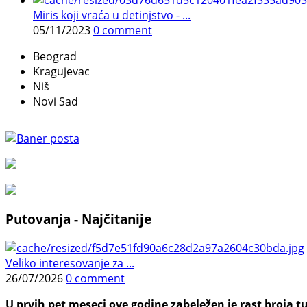
Miris koji vraća u detinjstvo - ...
05/11/2023
0 comment
Beograd
Kragujevac
Niš
Novi Sad
Putovanja - Najčitanije
Veliko interesovanje za ...
26/07/2026
0 comment
U prvih pet meseci ove godine zabeležen je rast broja tu