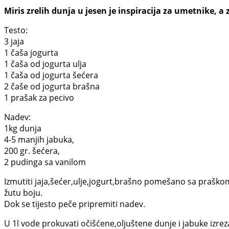
Miris zrelih dunja u jesen je inspiracija za umetnike, a
Testo:
3 jaja
1 čaša jogurta
1 čaša od jogurta ulja
1 čaša od jogurta šećera
2 čaše od jogurta brašna
1 prašak za pecivo
Nadev:
1kg dunja
4-5 manjih jabuka,
200 gr. šećera,
2 pudinga sa vanilom
Izmutiti jaja,šećer,ulje,jogurt,brašno pomešano sa praškom
žutu boju.
Dok se tijesto peče pripremiti nadev.
U 1l vode prokuvati očišćene,oljuštene dunje i jabuke izrez