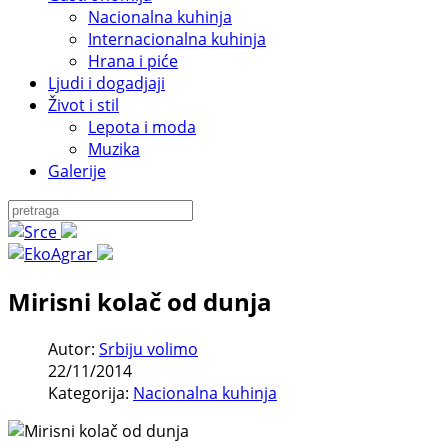
Nacionalna kuhinja
Internacionalna kuhinja
Hrana i piće
Ljudi i dogadjaji
Život i stil
Lepota i moda
Muzika
Galerije
Mirisni kolač od dunja
Autor:
Srbiju volimo
22/11/2014
Kategorija:
Nacionalna kuhinja