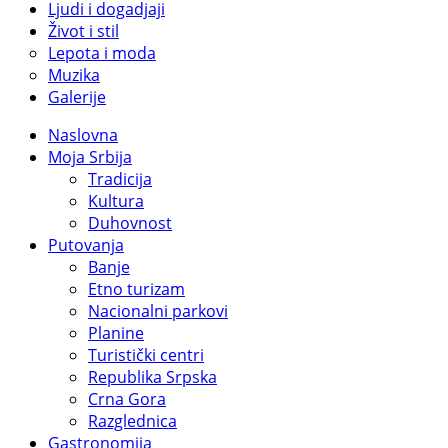
Ljudi i dogadjaji
Život i stil
Lepota i moda
Muzika
Galerije
Naslovna
Moja Srbija
Tradicija
Kultura
Duhovnost
Putovanja
Banje
Etno turizam
Nacionalni parkovi
Planine
Turistički centri
Republika Srpska
Crna Gora
Razglednica
Gastronomija