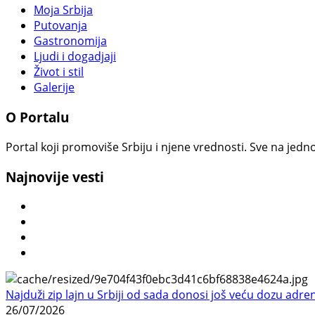
Moja Srbija
Putovanja
Gastronomija
Ljudi i dogadjaji
Život i stil
Galerije
O Portalu
Portal koji promoviše Srbiju i njene vrednosti. Sve na jedno
Najnovije vesti
Najduži zip lajn u Srbiji od sada donosi još veću dozu adre
26/07/2026