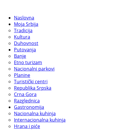
Naslovna
Moja Srbija
Tradicija
Kultura
Duhovnost
Putovanja
Banje
Etno turizam
Nacionalni parkovi
Planine
Turistički centri
Republika Srpska
Crna Gora
Razglednica
Gastronomija
Nacionalna kuhinja
Internacionalna kuhinja
Hrana i piće