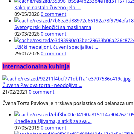
Kako je nastalo čuveno jelo: ...
09/05/2026
0 comment
Svetogorski hlepčići sa maslinama
02/03/2026
0 comment
Užički medaljoni, čuveni specijalitet ...
29/01/2026
0 comment
Internacionalna kuhinja
Čuvena Pavlova torta - neodoljiva ...
21/02/2021
0 comment
Čvena Torta Pavlova je hrskava poslastica od belanaca umuć
Knedle sa šljivama, slatkiš za sva ...
07/05/2019
0 comment