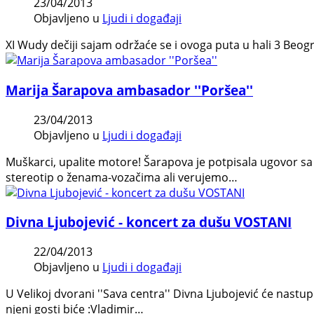
23/04/2013
Objavljeno u
Ljudi i događaji
XI Wudy dečiji sajam održaće se i ovoga puta u hali 3 Beogr
Marija Šarapova ambasador ''Poršea''
23/04/2013
Objavljeno u
Ljudi i događaji
Muškarci, upalite motore! Šarapova je potpisala ugovor s
stereotip o ženama-vozačima ali verujemo…
Divna Ljubojević - koncert za dušu VOSTANI
22/04/2013
Objavljeno u
Ljudi i događaji
U Velikoj dvorani ''Sava centra'' Divna Ljubojević će nas
njeni gosti biće :Vlаdimir…