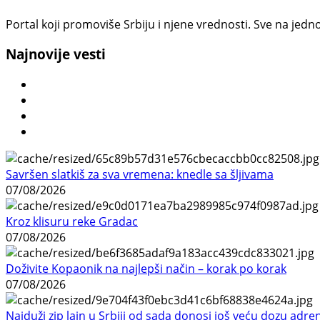
Portal koji promoviše Srbiju i njene vrednosti. Sve na jedno
Najnovije vesti
Savršen slatkiš za sva vremena: knedle sa šljivama
07/08/2026
Kroz klisuru reke Gradac
07/08/2026
Doživite Kopaonik na najlepši način – korak po korak
07/08/2026
Najduži zip lajn u Srbiji od sada donosi još veću dozu adre