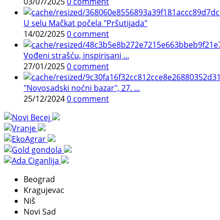
03/07/2025
0 comment
U selu Mačkat počela "Pršutijada"
14/02/2025
0 comment
Vođeni strašću, inspirisani ...
27/01/2025
0 comment
"Novosadski noćni bazar", 27. ...
25/12/2024
0 comment
Beograd
Kragujevac
Niš
Novi Sad