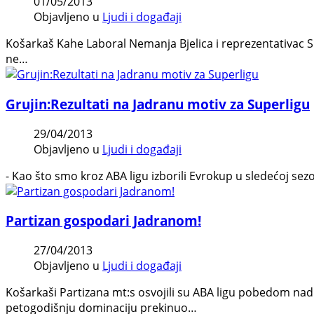
01/05/2013
Objavljeno u
Ljudi i događaji
Košarkaš Kahe Laboral Nemanja Bjelica i reprezentativac Srb
ne…
Grujin:Rezultati na Jadranu motiv za Superligu
29/04/2013
Objavljeno u
Ljudi i događaji
- Kao što smo kroz ABA ligu izborili Evrokup u sledećoj s
Partizan gospodari Jadranom!
27/04/2013
Objavljeno u
Ljudi i događaji
Košarkaši Partizana mt:s osvojili su ABA ligu pobedom nad 
petogodišnju dominaciju prekinuo…