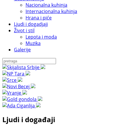
Nacionalna kuhinja
Internacionalna kuhinja
Hrana i piće
Ljudi i dogadjaji
Život i stil
Lepota i moda
Muzika
Galerije
Ljudi i događaji