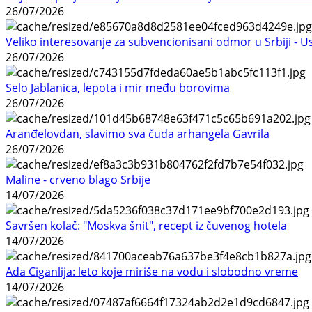
26/07/2026
Veliko interesovanje za subvencionisani odmor u Srbiji - 
26/07/2026
Selo Jablanica, lepota i mir među borovima
26/07/2026
Aranđelovdan, slavimo sva čuda arhangela Gavrila
26/07/2026
Maline - crveno blago Srbije
14/07/2026
Savršen kolač: "Moskva šnit", recept iz čuvenog hotela
14/07/2026
Ada Ciganlija: leto koje miriše na vodu i slobodno vreme
14/07/2026