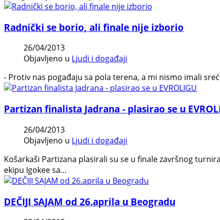
Radnički se borio, ali finale nije izborio
26/04/2013
Objavljeno u
Ljudi i događaji
- Protiv nas pogađaju sa pola terena, a mi nismo imali sr
Partizan finalista Jadrana - plasirao se u EVRO
26/04/2013
Objavljeno u
Ljudi i događaji
Košarkaši Partizana plasirali su se u finale završnog turni
ekipu Igokee sa…
DEČIJI SAJAM od 26.aprila u Beogradu