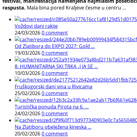
festival, manifestacija namenjena najmlađim posetioci
raspusta.
Mala bina pored Kraljeve česme u centru ...
Voždovi dani rakije
24/03/2026
0 comment
Od Zlatibora do EXPO 2027: Gold ...
19/03/2026
0 comment
8. HUMANITARNA SKI TRKA „I JA SE ...
10/03/2026
0 comment
Fruškogorski dani vina u Rivicama
25/02/2026
0 comment
Turistička ponuda Pirota na 6. ...
24/02/2026
0 comment
Na Zlatiboru obeležena kineska ...
20/02/2026
0 comment