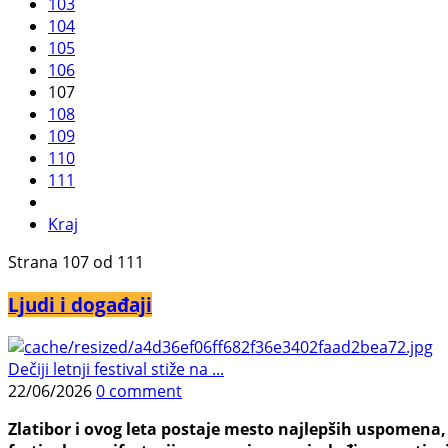
103
104
105
106
107
108
109
110
111
Kraj
Strana 107 od 111
Ljudi i događaji
Dečiji letnji festival stiže na ...
22/06/2026
0 comment
Zlatibor i ovog leta postaje mesto najlepših uspomena, j