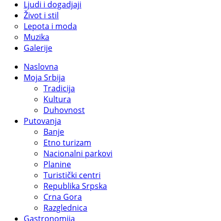
Ljudi i dogadjaji
Život i stil
Lepota i moda
Muzika
Galerije
Naslovna
Moja Srbija
Tradicija
Kultura
Duhovnost
Putovanja
Banje
Etno turizam
Nacionalni parkovi
Planine
Turistički centri
Republika Srpska
Crna Gora
Razglednica
Gastronomija