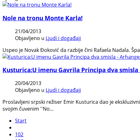
Nole na tronu Monte Karla!
21/04/2013
Objavljeno u
Ljudi i događaji
Uspeo je Novak Đoković da razbije čini Rafaela Nadala. Šp
Kusturica:U imenu Gavrila Principa dva smisla -
20/04/2013
Objavljeno u
Ljudi i događaji
Proslavljeni srpski režiser Emir Kusturica dao je ekskluzi
svojim čuvenim ''No…
Start
102