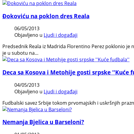
Đokoviću na poklon dres Reala
06/05/2013
Objavljeno u
Ljudi i događaji
Predsednik Reala iz Madrida Florentino Perez poklonio je 
je u subotu na…
Deca sa Kosova i Metohije gosti srpske ''Kuće f
04/05/2013
Objavljeno u
Ljudi i događaji
Fudbalski savez Srbije tokom prvomajskih i uskršnjih prazn
Nemanja Bjelica u Barseloni?