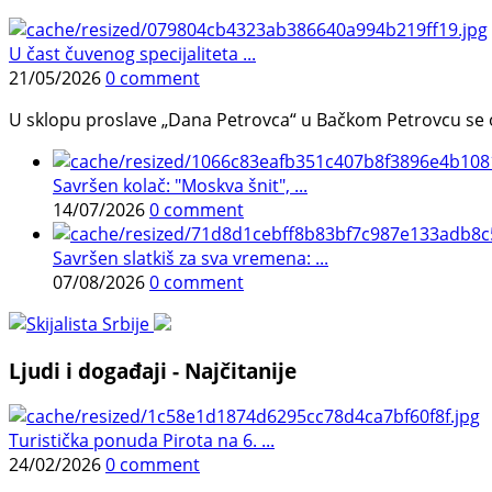
U čast čuvenog specijaliteta ...
21/05/2026
0 comment
U sklopu proslave „Dana Petrovca“ u Bačkom Petrovcu se održa
Savršen kolač: "Moskva šnit", ...
14/07/2026
0 comment
Savršen slatkiš za sva vremena: ...
07/08/2026
0 comment
Ljudi i događaji - Najčitanije
Turistička ponuda Pirota na 6. ...
24/02/2026
0 comment