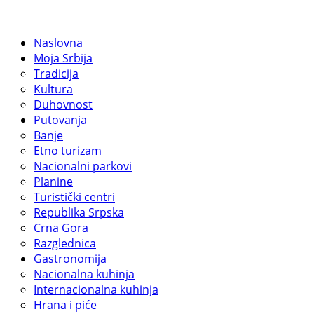
Naslovna
Moja Srbija
Tradicija
Kultura
Duhovnost
Putovanja
Banje
Etno turizam
Nacionalni parkovi
Planine
Turistički centri
Republika Srpska
Crna Gora
Razglednica
Gastronomija
Nacionalna kuhinja
Internacionalna kuhinja
Hrana i piće