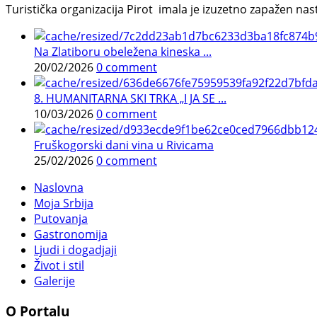
Turistička organizacija Pirot imala je izuzetno zapažen n
Na Zlatiboru obeležena kineska ...
20/02/2026
0 comment
8. HUMANITARNA SKI TRKA „I JA SE ...
10/03/2026
0 comment
Fruškogorski dani vina u Rivicama
25/02/2026
0 comment
Naslovna
Moja Srbija
Putovanja
Gastronomija
Ljudi i dogadjaji
Život i stil
Galerije
O Portalu