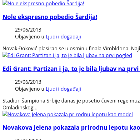
Nole ekspresno pobedio Šardija!
29/06/2013
Objavljeno u
Ljudi i događaji
Novak Đoković plasirao se u osminu finala Vimbldona. Najbol
Edi Grant: Partizan i ja, to je bila ljubav na prv
29/06/2013
Objavljeno u
Ljudi i događaji
Stadion šampiona Srbije danas je posetio čuveni rege muzi
Omladinskog…
Novakova Jelena pokazala prirodnu lepotu ka