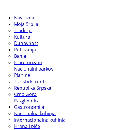
Naslovna
Moja Srbija
Tradicija
Kultura
Duhovnost
Putovanja
Banje
Etno turizam
Nacionalni parkovi
Planine
Turistički centri
Republika Srpska
Crna Gora
Razglednica
Gastronomija
Nacionalna kuhinja
Internacionalna kuhinja
Hrana i piće