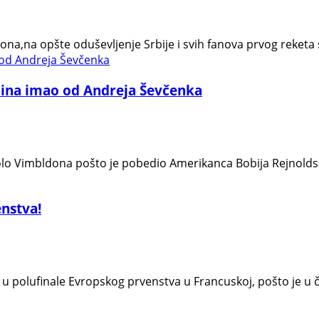
na,na opšte oduševljenje Srbije i svih fanova prvog reketa 
bina imao od Andreja Ševčenka
olo Vimbldona pošto je pobedio Amerikanca Bobija Rejnoldsa s
enstva!
u polufinale Evropskog prvenstva u Francuskoj, pošto je u čet