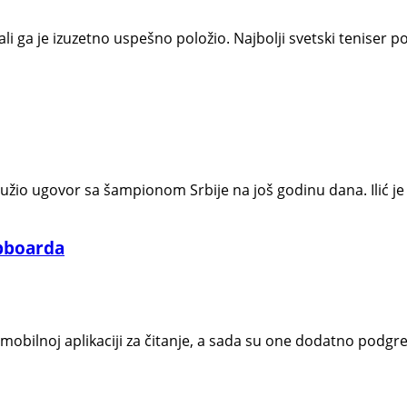
li ga je izuzetno uspešno položio. Najbolji svetski teniser
odužio ugovor sa šampionom Srbije na još godinu dana. Ilić j
ipboarda
 mobilnoj aplikaciji za čitanje, a sada su one dodatno podg