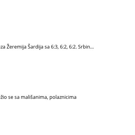
 Žeremija Šardija sa 6:3, 6:2, 6:2. Srbin…
užio se sa mališanima, polaznicima