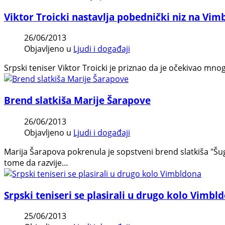
Viktor Troicki nastavlja pobednički niz na Vi
26/06/2013
Objavljeno u
Ljudi i događaji
Srpski teniser Viktor Troicki je priznao da je očekivao m
Brend slatkiša Marije Šarapove
26/06/2013
Objavljeno u
Ljudi i događaji
Marija Šarapova pokrenula je sopstveni brend slatkiša "Šug
tome da razvije…
Srpski teniseri se plasirali u drugo kolo Vimbl
25/06/2013