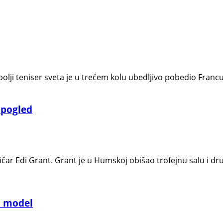
ji teniser sveta je u trećem kolu ubedljivo pobedio Francuza
i pogled
čar Edi Grant. Grant je u Humskoj obišao trofejnu salu i dr
o model