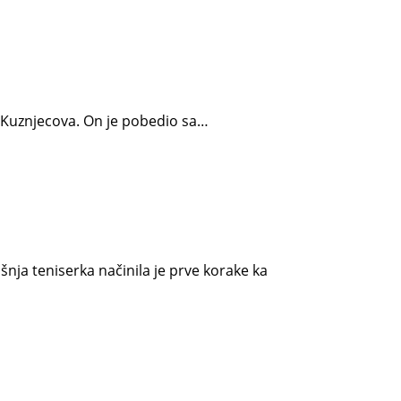
a Kuznjecova. On je pobedio sa…
nja teniserka načinila je prve korake ka