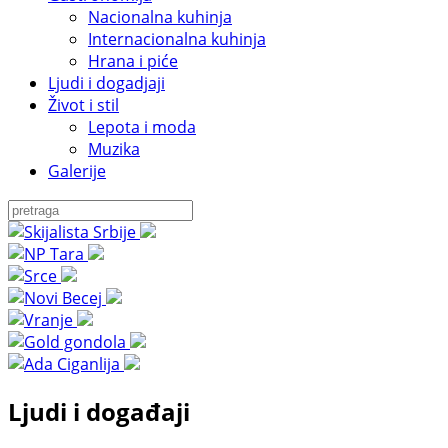
Nacionalna kuhinja
Internacionalna kuhinja
Hrana i piće
Ljudi i dogadjaji
Život i stil
Lepota i moda
Muzika
Galerije
Ljudi i događaji