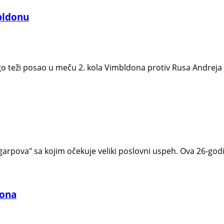
mbldonu
nogo teži posao u meču 2. kola Vimbldona protiv Rusa Andrej
arpova" sa kojim očekuje veliki poslovni uspeh. Ova 26-godiš
dona