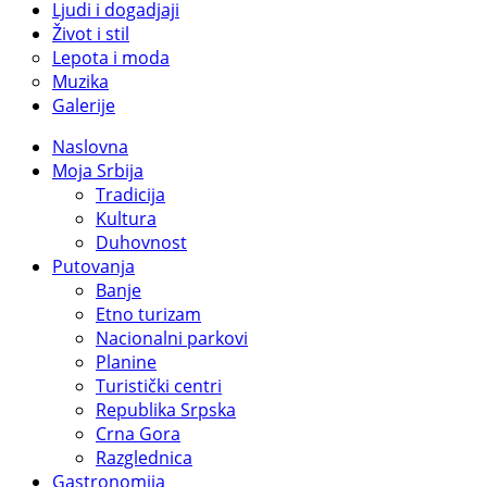
Ljudi i dogadjaji
Život i stil
Lepota i moda
Muzika
Galerije
Naslovna
Moja Srbija
Tradicija
Kultura
Duhovnost
Putovanja
Banje
Etno turizam
Nacionalni parkovi
Planine
Turistički centri
Republika Srpska
Crna Gora
Razglednica
Gastronomija