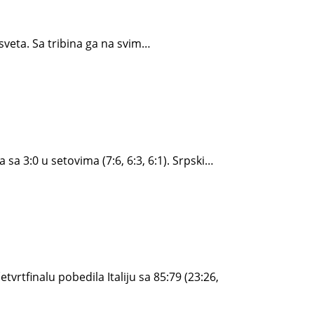
sveta. Sa tribina ga na svim…
a 3:0 u setovima (7:6, 6:3, 6:1). Srpski…
vrtfinalu pobedila Italiju sa 85:79 (23:26,