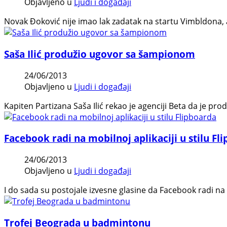
Objavljeno u
Ljudi i događaji
Novak Đoković nije imao lak zadatak na startu Vimbldona, a
Saša Ilić produžio ugovor sa šampionom
24/06/2013
Objavljeno u
Ljudi i događaji
Kapiten Partizana Saša Ilić rekao je agenciji Beta da je pr
Facebook radi na mobilnoj aplikaciji u stilu Fl
24/06/2013
Objavljeno u
Ljudi i događaji
I do sada su postojale izvesne glasine da Facebook radi na
Trofej Beograda u badmintonu