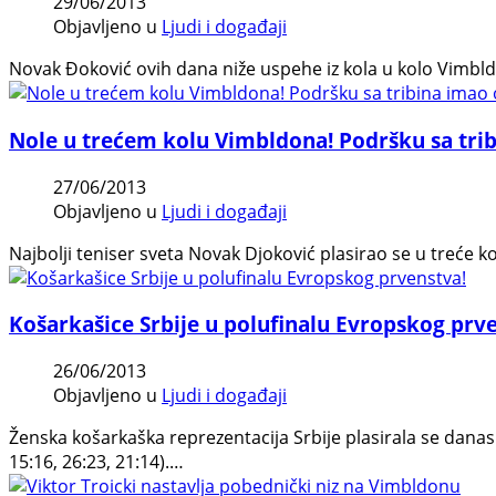
29/06/2013
Objavljeno u
Ljudi i događaji
Novak Đoković ovih dana niže uspehe iz kola u kolo Vimbldo
Nole u trećem kolu Vimbldona! Podršku sa tri
27/06/2013
Objavljeno u
Ljudi i događaji
Najbolji teniser sveta Novak Djoković plasirao se u treće k
Košarkašice Srbije u polufinalu Evropskog prv
26/06/2013
Objavljeno u
Ljudi i događaji
Ženska košarkaška reprezentacija Srbije plasirala se danas 
15:16, 26:23, 21:14).…