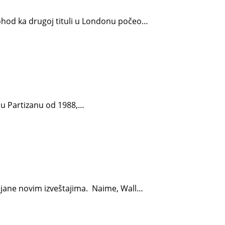
 pohod ka drugoj tituli u Londonu počeo…
e u Partizanu od 1988,…
rejane novim izveštajima. Naime, Wall…