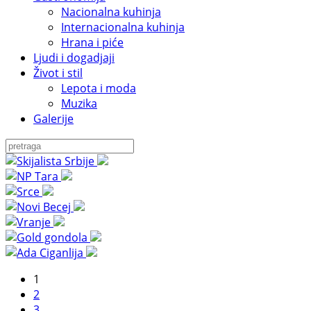
Nacionalna kuhinja
Internacionalna kuhinja
Hrana i piće
Ljudi i dogadjaji
Život i stil
Lepota i moda
Muzika
Galerije
1
2
3