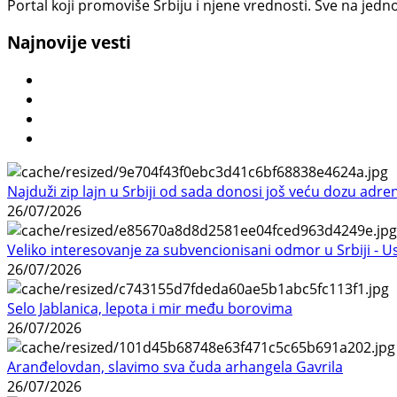
Portal koji promoviše Srbiju i njene vrednosti. Sve na jedno
Najnovije vesti
Najduži zip lajn u Srbiji od sada donosi još veću dozu adre
26/07/2026
Veliko interesovanje za subvencionisani odmor u Srbiji - 
26/07/2026
Selo Jablanica, lepota i mir među borovima
26/07/2026
Aranđelovdan, slavimo sva čuda arhangela Gavrila
26/07/2026