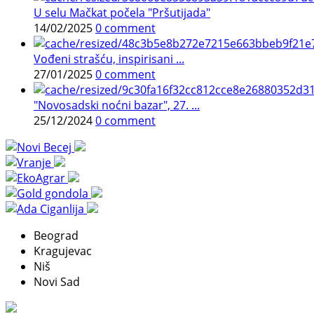
U selu Mačkat počela "Pršutijada"
14/02/2025
0 comment
Vođeni strašću, inspirisani ...
27/01/2025
0 comment
"Novosadski noćni bazar", 27. ...
25/12/2024
0 comment
Beograd
Kragujevac
Niš
Novi Sad