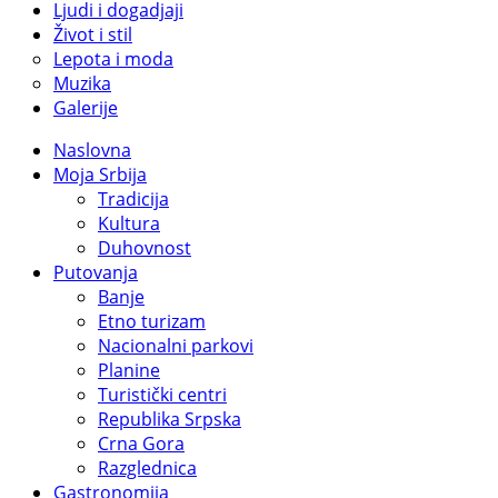
Ljudi i dogadjaji
Život i stil
Lepota i moda
Muzika
Galerije
Naslovna
Moja Srbija
Tradicija
Kultura
Duhovnost
Putovanja
Banje
Etno turizam
Nacionalni parkovi
Planine
Turistički centri
Republika Srpska
Crna Gora
Razglednica
Gastronomija