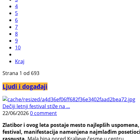
4
5
6
7
8
9
10
Kraj
Strana 1 od 693
Ljudi i događaji
Dečiji letnji festival stiže na ...
22/06/2026
0 comment
Zlatibor i ovog leta postaje mesto najlepših uspomena, j
festival, manifestacija namenjena najmlađim posetioci
raspusta.
Mala bina pored Kraljeve česme u centru ...