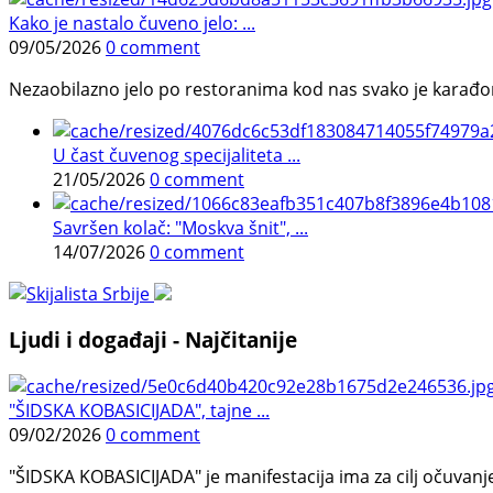
Kako je nastalo čuveno jelo: ...
09/05/2026
0 comment
Nezaobilazno jelo po restoranima kod nas svako je karađorš
U čast čuvenog specijaliteta ...
21/05/2026
0 comment
Savršen kolač: "Moskva šnit", ...
14/07/2026
0 comment
Ljudi i događaji - Najčitanije
"ŠIDSKA KOBASICIJADA", tajne ...
09/02/2026
0 comment
"ŠIDSKA KOBASICIJADA" je manifestacija ima za cilj očuvanje o