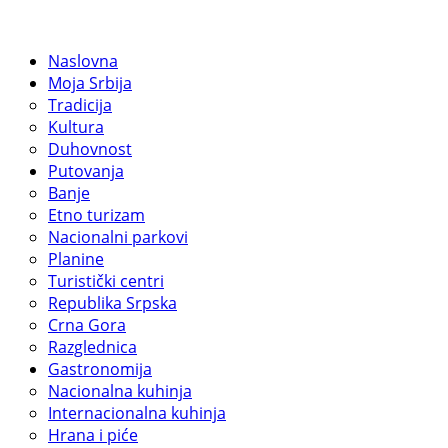
Naslovna
Moja Srbija
Tradicija
Kultura
Duhovnost
Putovanja
Banje
Etno turizam
Nacionalni parkovi
Planine
Turistički centri
Republika Srpska
Crna Gora
Razglednica
Gastronomija
Nacionalna kuhinja
Internacionalna kuhinja
Hrana i piće