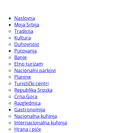
Naslovna
Moja Srbija
Tradicija
Kultura
Duhovnost
Putovanja
Banje
Etno turizam
Nacionalni parkovi
Planine
Turistički centri
Republika Srpska
Crna Gora
Razglednica
Gastronomija
Nacionalna kuhinja
Internacionalna kuhinja
Hrana i piće