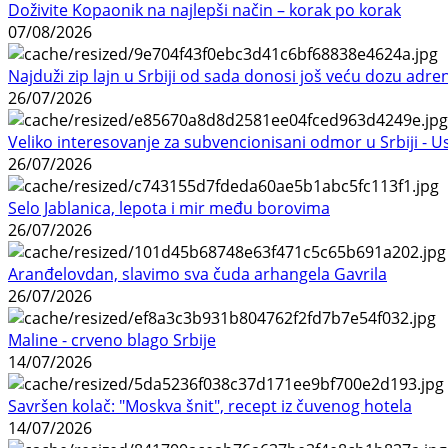
Doživite Kopaonik na najlepši način – korak po korak
07/08/2026
Najduži zip lajn u Srbiji od sada donosi još veću dozu adre
26/07/2026
Veliko interesovanje za subvencionisani odmor u Srbiji - 
26/07/2026
Selo Jablanica, lepota i mir među borovima
26/07/2026
Aranđelovdan, slavimo sva čuda arhangela Gavrila
26/07/2026
Maline - crveno blago Srbije
14/07/2026
Savršen kolač: "Moskva šnit", recept iz čuvenog hotela
14/07/2026