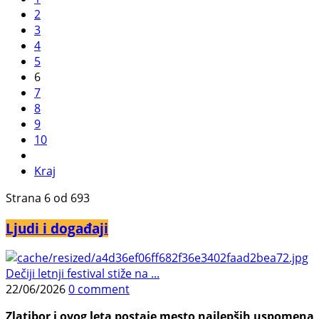
2
3
4
5
6
7
8
9
10
Kraj
Strana 6 od 693
Ljudi i događaji
Dečiji letnji festival stiže na ...
22/06/2026
0 comment
Zlatibor i ovog leta postaje mesto najlepših uspomena, j