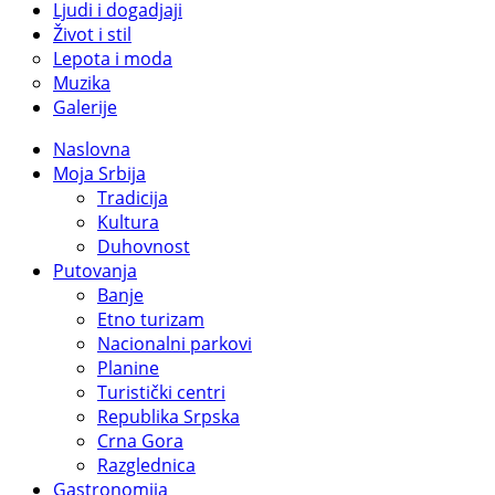
Ljudi i dogadjaji
Život i stil
Lepota i moda
Muzika
Galerije
Naslovna
Moja Srbija
Tradicija
Kultura
Duhovnost
Putovanja
Banje
Etno turizam
Nacionalni parkovi
Planine
Turistički centri
Republika Srpska
Crna Gora
Razglednica
Gastronomija