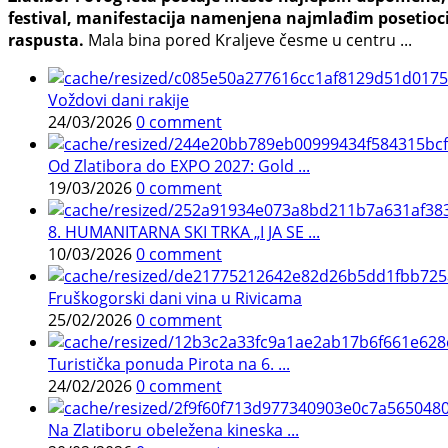
festival, manifestacija namenjena najmlađim posetioci
raspusta.
Mala bina pored Kraljeve česme u centru ...
Voždovi dani rakije
24/03/2026
0 comment
Od Zlatibora do EXPO 2027: Gold ...
19/03/2026
0 comment
8. HUMANITARNA SKI TRKA „I JA SE ...
10/03/2026
0 comment
Fruškogorski dani vina u Rivicama
25/02/2026
0 comment
Turistička ponuda Pirota na 6. ...
24/02/2026
0 comment
Na Zlatiboru obeležena kineska ...