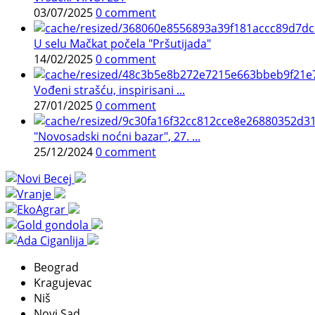
03/07/2025
0 comment
U selu Mačkat počela "Pršutijada"
14/02/2025
0 comment
Vođeni strašću, inspirisani ...
27/01/2025
0 comment
"Novosadski noćni bazar", 27. ...
25/12/2024
0 comment
Beograd
Kragujevac
Niš
Novi Sad