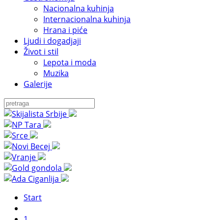
Nacionalna kuhinja
Internacionalna kuhinja
Hrana i piće
Ljudi i dogadjaji
Život i stil
Lepota i moda
Muzika
Galerije
Start
1