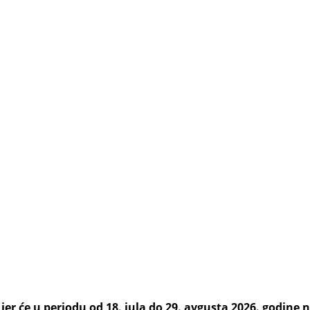
er će u periodu od 18. jula do 29. avgusta 2026. godine na