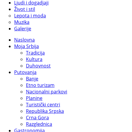
Ljudi i dogadjaji
Život i stil
Lepota i moda
Muzika
Galerije
Naslovna
Moja Srbija
Tradicija
Kultura
Duhovnost
Putovanja
Banje
Etno turizam
Nacionalni parkovi
Planine
Turistički centri
Republika Srpska
Crna Gora
Razglednica
Gastronomija