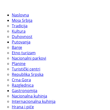
Naslovna
Moja Srbija
Tradicija
Kultura
Duhovnost
Putovanja
Banje
Etno turizam
Nacionalni parkovi
Planine
Turistički centri
Republika Srpska
Crna Gora
Razglednica
Gastronomija
Nacionalna kuhinja
Internacionalna kuhinja
Hrana i piće