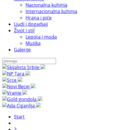
Nacionalna kuhinja
Internacionalna kuhinja
Hrana i piće
Ljudi i dogadjaji
Život i stil
Lepota i moda
Muzika
Galerije
Start
3