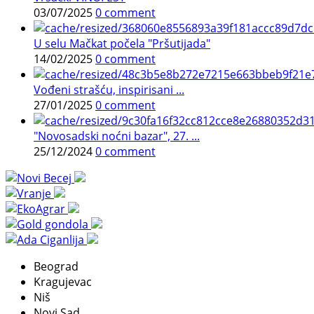
03/07/2025
0 comment
U selu Mačkat počela "Pršutijada"
14/02/2025
0 comment
Vođeni strašću, inspirisani ...
27/01/2025
0 comment
"Novosadski noćni bazar", 27. ...
25/12/2024
0 comment
Beograd
Kragujevac
Niš
Novi Sad