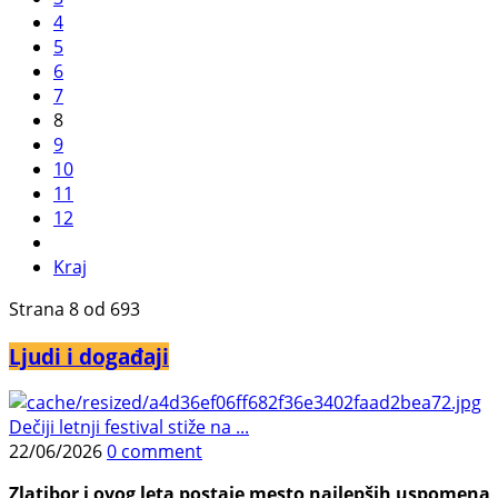
4
5
6
7
8
9
10
11
12
Kraj
Strana 8 od 693
Ljudi i događaji
Dečiji letnji festival stiže na ...
22/06/2026
0 comment
Zlatibor i ovog leta postaje mesto najlepših uspomena, j