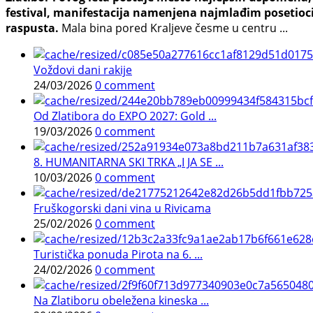
festival, manifestacija namenjena najmlađim posetioci
raspusta.
Mala bina pored Kraljeve česme u centru ...
Voždovi dani rakije
24/03/2026
0 comment
Od Zlatibora do EXPO 2027: Gold ...
19/03/2026
0 comment
8. HUMANITARNA SKI TRKA „I JA SE ...
10/03/2026
0 comment
Fruškogorski dani vina u Rivicama
25/02/2026
0 comment
Turistička ponuda Pirota na 6. ...
24/02/2026
0 comment
Na Zlatiboru obeležena kineska ...