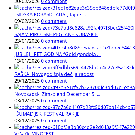
20/02/2026
0 comment
"ŠIDSKA KOBASICIJADA", tajne ...
09/02/2026
0 comment
SAJAM PIROTSKE PEGLANE KOBASICE
23/01/2026
0 comment
JUBILEJ - PET GODINA “Gold gondola ...
13/01/2026
0 comment
RAŠKA: Novogodišnja dečija radost
29/12/2025
0 comment
Novosadski Zimzolend Decembar 5, ...
03/12/2025
0 comment
"ŠUMADIJSKI FESTIVAL RAKIJE"
03/12/2025
0 comment
Vršački VINOFEST