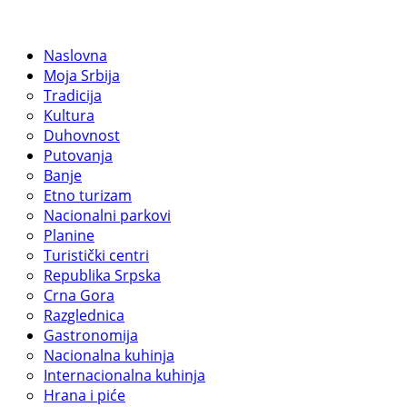
Naslovna
Moja Srbija
Tradicija
Kultura
Duhovnost
Putovanja
Banje
Etno turizam
Nacionalni parkovi
Planine
Turistički centri
Republika Srpska
Crna Gora
Razglednica
Gastronomija
Nacionalna kuhinja
Internacionalna kuhinja
Hrana i piće