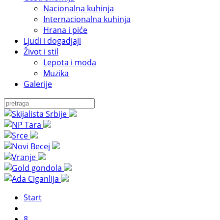
Nacionalna kuhinja
Internacionalna kuhinja
Hrana i piće
Ljudi i dogadjaji
Život i stil
Lepota i moda
Muzika
Galerije
Start
8