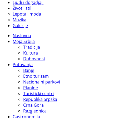
Ljudi i dogadjaji
Život i stil
Lepota i moda
Muzika
Galerije
Naslovna
Moja Srbija
Tradicija
Kultura
Duhovnost
Putovanja
Banje
Etno turizam
Nacionalni parkovi
Planine
Turistički centri
Republika Srpska
Crna Gora
Razglednica
Gastronomija