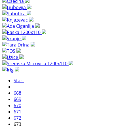
Start
668
669
670
671
672
673