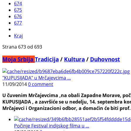
674
675
676
677
Kraj
Strana 673 od 693
Moja Srbija
Tradicija
/
Kultura
/
Duhovnost
"KUPUSIJADA" u Mrčajevcima ...
11/09/2014
0 comment
U čuvenim Mrčajevcima ,na obali Zapadne Morave, poče
KUPUSIJADA , a završiće se u nedelju, 14. septembra k
Mrčajevci i Organizacioni odbor, a domaćin će biti prof. 
Počinje Festival indijskog filma u ...