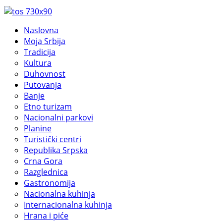
Naslovna
Moja Srbija
Tradicija
Kultura
Duhovnost
Putovanja
Banje
Etno turizam
Nacionalni parkovi
Planine
Turistički centri
Republika Srpska
Crna Gora
Razglednica
Gastronomija
Nacionalna kuhinja
Internacionalna kuhinja
Hrana i piće