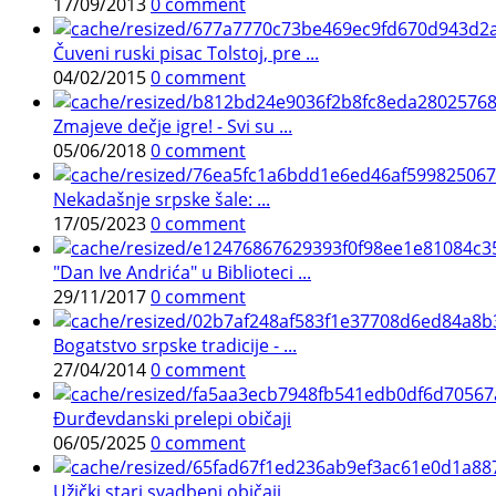
17/09/2013
0 comment
Čuveni ruski pisac Tolstoj, pre ...
04/02/2015
0 comment
Zmajeve dečje igre! - Svi su ...
05/06/2018
0 comment
Nekadašnje srpske šale: ...
17/05/2023
0 comment
"Dan Ive Andrića" u Biblioteci ...
29/11/2017
0 comment
Bogatstvo srpske tradicije - ...
27/04/2014
0 comment
Đurđevdanski prelepi običaji
06/05/2025
0 comment
Užički stari svadbeni običaji