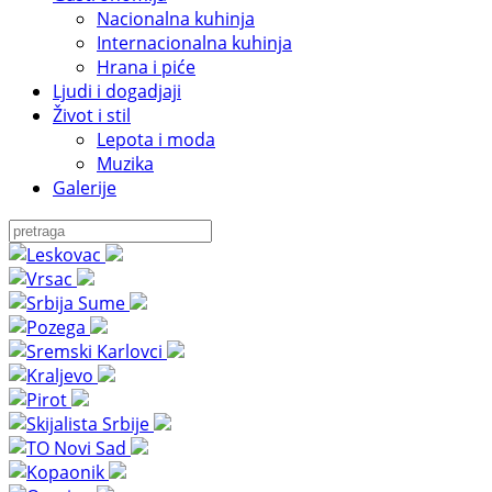
Nacionalna kuhinja
Internacionalna kuhinja
Hrana i piće
Ljudi i dogadjaji
Život i stil
Lepota i moda
Muzika
Galerije