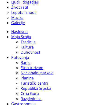
Ljudi i dogadjaji
Život i stil
Lepota i moda
Muzika
Galerije
Naslovna
Moja Srbija
Tradicija
Kultura
Duhovnost
Putovanja
Banje
Etno turizam
Nacionalni parkovi
Planine
Turistički centri
Republika Srpska
Crna Gora
Razglednica
Gastronomija