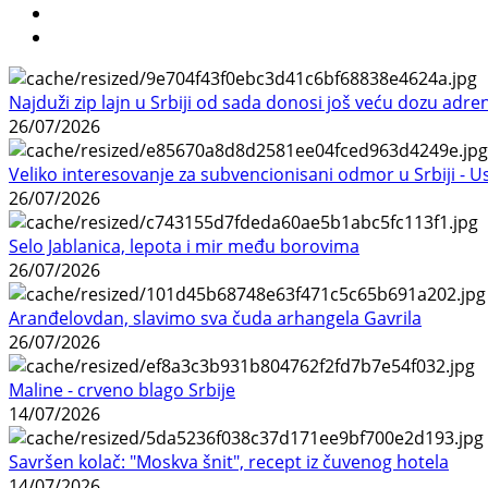
Najduži zip lajn u Srbiji od sada donosi još veću dozu adre
26/07/2026
Veliko interesovanje za subvencionisani odmor u Srbiji - 
26/07/2026
Selo Jablanica, lepota i mir među borovima
26/07/2026
Aranđelovdan, slavimo sva čuda arhangela Gavrila
26/07/2026
Maline - crveno blago Srbije
14/07/2026
Savršen kolač: "Moskva šnit", recept iz čuvenog hotela
14/07/2026