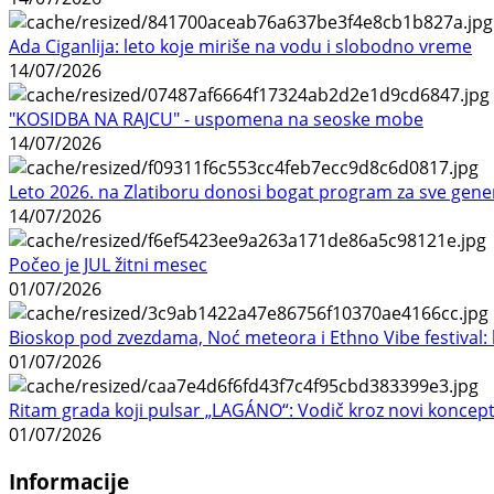
Ada Ciganlija: leto koje miriše na vodu i slobodno vreme
14/07/2026
"KOSIDBA NA RAJCU" - uspomena na seoske mobe
14/07/2026
Leto 2026. na Zlatiboru donosi bogat program za sve gene
14/07/2026
Počeo je JUL žitni mesec
01/07/2026
Bioskop pod zvezdama, Noć meteora i Ethno Vibe festival: 
01/07/2026
Ritam grada koji pulsar „LAGÁNO“: Vodič kroz novi koncep
01/07/2026
Informacije