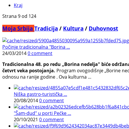
Kraj
Strana 9 od 124
Moja Srbija
Tradicija
/
Kultura
/
Duhovnost
Počinje tradicionalna "Borina ...
24/03/2014
0 comment
Tradicionalna 48. po redu „Borina nedelja" biće održana
četvrt veka postojanja.
Program ovogodišnje „Borine nede
odnosu na ranije godine . Ova kulturna ...
Niška gastro-turistička ...
20/08/2014
0 comment
"Šam-dud" u porti Pećke ...
20/10/2021
0 comment