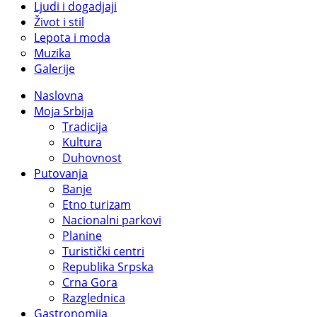
Ljudi i dogadjaji
Život i stil
Lepota i moda
Muzika
Galerije
Naslovna
Moja Srbija
Tradicija
Kultura
Duhovnost
Putovanja
Banje
Etno turizam
Nacionalni parkovi
Planine
Turistički centri
Republika Srpska
Crna Gora
Razglednica
Gastronomija