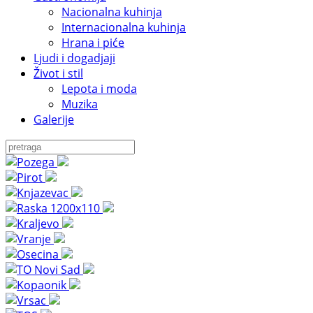
Nacionalna kuhinja
Internacionalna kuhinja
Hrana i piće
Ljudi i dogadjaji
Život i stil
Lepota i moda
Muzika
Galerije