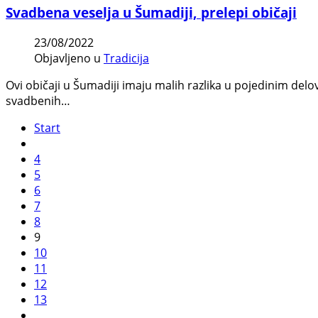
Svadbena veselja u Šumadiji, prelepi običaji
23/08/2022
Objavljeno u
Tradicija
Ovi običaji u Šumadiji imaju malih razlika u pojedinim del
svadbenih…
Start
4
5
6
7
8
9
10
11
12
13