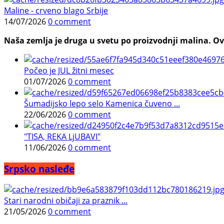
Maline - crveno blago Srbije
14/07/2026
0 comment
Naša zemlja je druga u svetu po proizvodnji malina. Ovi
Počeo je JUL žitni mesec
01/07/2026
0 comment
Šumadijsko lepo selo Kamenica čuveno ...
22/06/2026
0 comment
"TISA, REKA LjUBAVI"
11/06/2026
0 comment
Srpsko nasleđe
Stari narodni običaji za praznik ...
21/05/2026
0 comment