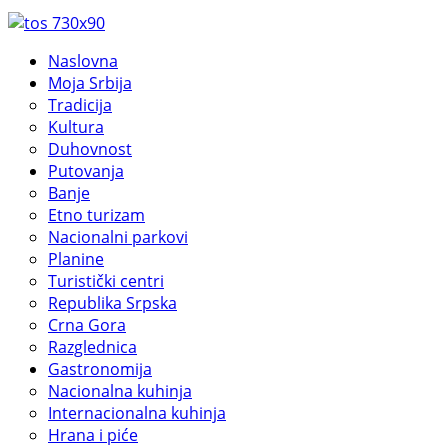
Naslovna
Moja Srbija
Tradicija
Kultura
Duhovnost
Putovanja
Banje
Etno turizam
Nacionalni parkovi
Planine
Turistički centri
Republika Srpska
Crna Gora
Razglednica
Gastronomija
Nacionalna kuhinja
Internacionalna kuhinja
Hrana i piće