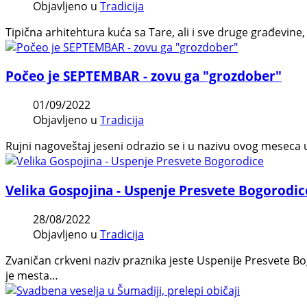
Objavljeno u
Tradicija
Tipična arhitehtura kuća sa Tare, ali i sve druge građevin
Počeo je SEPTEMBAR - zovu ga "grozdober"
01/09/2022
Objavljeno u
Tradicija
Rujni nagoveštaj jeseni odrazio se i u nazivu ovog meseca
Velika Gospojina - Uspenje Presvete Bogorodic
28/08/2022
Objavljeno u
Tradicija
Zvaničan crkveni naziv praznika jeste Uspenije Presvete Bog
je mesta…