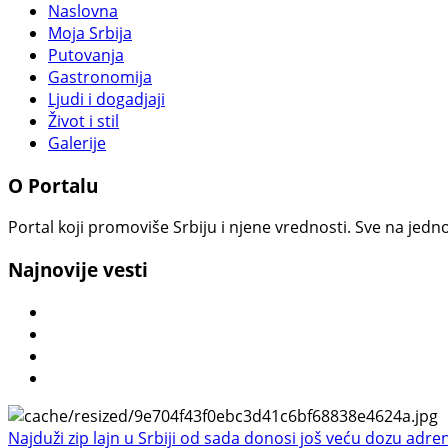
Naslovna
Moja Srbija
Putovanja
Gastronomija
Ljudi i dogadjaji
Život i stil
Galerije
O Portalu
Portal koji promoviše Srbiju i njene vrednosti. Sve na jedno
Najnovije vesti
Najduži zip lajn u Srbiji od sada donosi još veću dozu adre