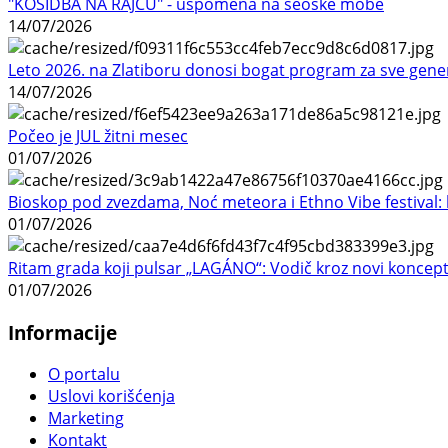
"KOSIDBA NA RAJCU" - uspomena na seoske mobe
14/07/2026
Leto 2026. na Zlatiboru donosi bogat program za sve gene
14/07/2026
Počeo je JUL žitni mesec
01/07/2026
Bioskop pod zvezdama, Noć meteora i Ethno Vibe festival: 
01/07/2026
Ritam grada koji pulsar „LAGÁNO“: Vodič kroz novi koncep
01/07/2026
Informacije
O portalu
Uslovi korišćenja
Marketing
Kontakt