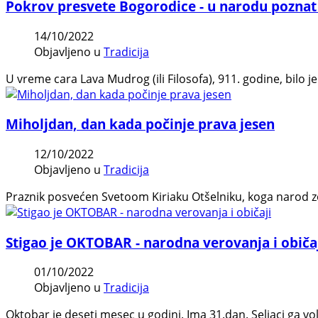
Pokrov presvete Bogorodice - u narodu poznat
14/10/2022
Objavljeno u
Tradicija
U vreme cara Lava Mudrog (ili Filosofa), 911. godine, bilo 
Miholjdan, dan kada počinje prava jesen
12/10/2022
Objavljeno u
Tradicija
Praznik posvećen Svetoom Kiriaku Otšelniku, koga narod zov
Stigao je OKTOBAR - narodna verovanja i običa
01/10/2022
Objavljeno u
Tradicija
Oktobar je deseti mesec u godini. Ima 31.dan. Seljaci ga v