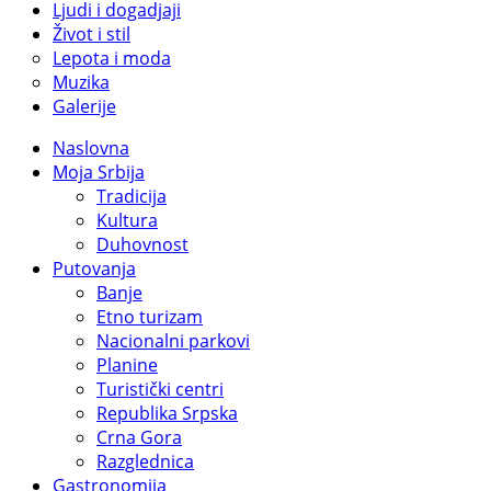
Ljudi i dogadjaji
Život i stil
Lepota i moda
Muzika
Galerije
Naslovna
Moja Srbija
Tradicija
Kultura
Duhovnost
Putovanja
Banje
Etno turizam
Nacionalni parkovi
Planine
Turistički centri
Republika Srpska
Crna Gora
Razglednica
Gastronomija