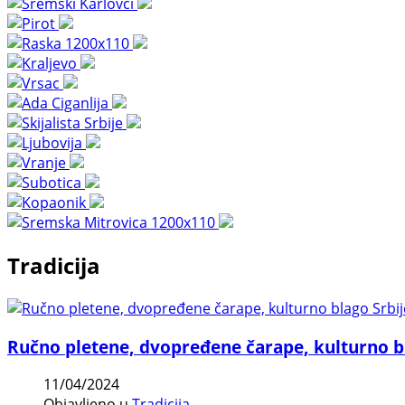
Tradicija
Ručno pletene, dvopređene čarape, kulturno b
11/04/2024
Objavljeno u
Tradicija