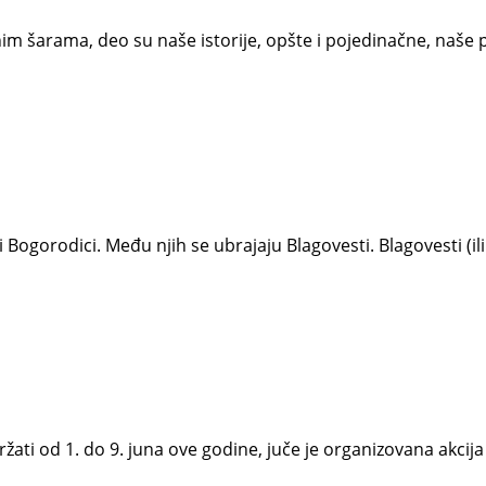
šarama, deo su naše istorije, opšte i pojedinačne, naše p
 Bogorodici. Među njih se ubrajaju Blagovesti. Blagovesti (il
ržati od 1. do 9. juna ove godine, juče je organizovana akci