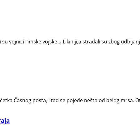
u vojnici rimske vojske u Likiniji,a stradali su zbog odbija
etka Časnog posta, i tad se pojede nešto od belog mrsa. Otu
raja