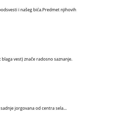
odsvesti i našeg bića.Predmet njihovih
i: blaga vest) znače radosno saznanje.
ja sadnje jorgovana od centra sela…