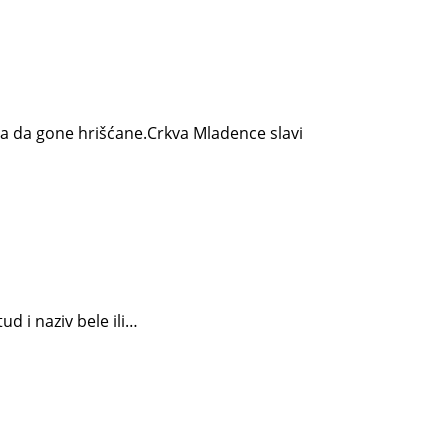
nja da gone hrišćane.Crkva Mladence slavi
d i naziv bele ili…