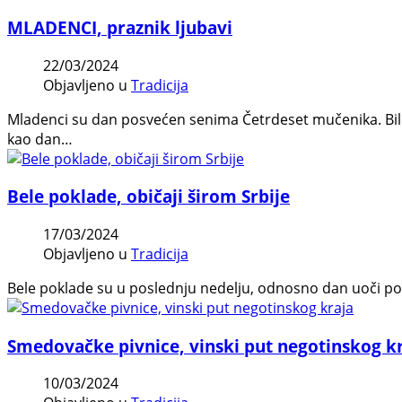
MLADENCI, praznik ljubavi
22/03/2024
Objavljeno u
Tradicija
Mladenci su dan posvećen senima Četrdeset mučenika. Bili s
kao dan…
Bele poklade, običaji širom Srbije
17/03/2024
Objavljeno u
Tradicija
Bele poklade su u poslednju nedelju, odnosno dan uoči poč
Smedovačke pivnice, vinski put negotinskog k
10/03/2024