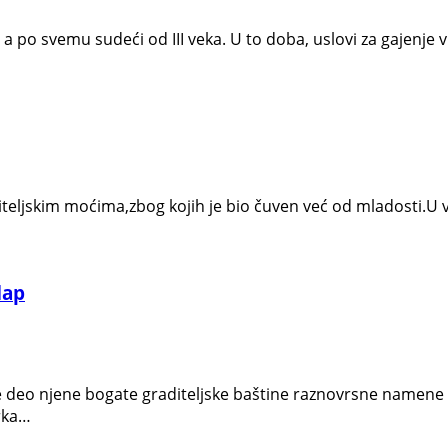
 a po svemu sudeći od III veka. U to doba, uslovi za gajenje
celjiteljskim moćima,zbog kojih je bio čuven već od mladosti
dap
 deo njene bogate graditeljske baštine raznovrsne namene 
rka…