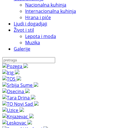
Nacionalna kuhinja
Internacionalna kuhinja
Hrana i piće
Ljudi i dogadjaji
Život i stil
Lepota i moda
Muzika
Galerije