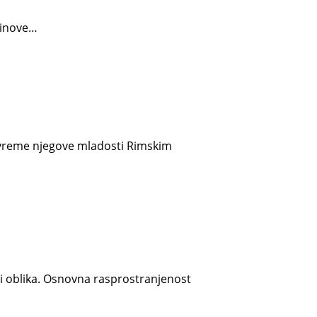
 vinove…
.U vreme njegove mladosti Rimskim
i oblika. Osnovna rasprostranjenost