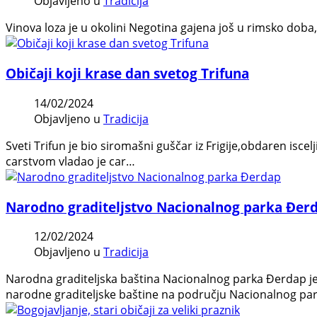
Objavljeno u
Tradicija
Vinova loza je u okolini Negotina gajena još u rimsko doba,
Običaji koji krase dan svetog Trifuna
14/02/2024
Objavljeno u
Tradicija
Sveti Trifun je bio siromašni guščar iz Frigije,obdaren is
carstvom vladao je car…
Narodno graditeljstvo Nacionalnog parka Đer
12/02/2024
Objavljeno u
Tradicija
Narodna graditeljska baština Nacionalnog parka Đerdap je
narodne graditeljske baštine na području Nacionalnog pa