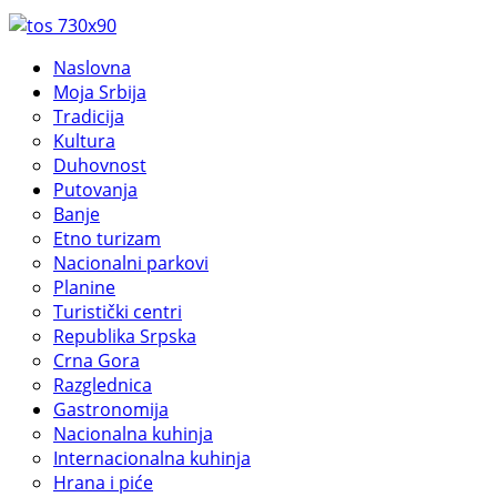
Naslovna
Moja Srbija
Tradicija
Kultura
Duhovnost
Putovanja
Banje
Etno turizam
Nacionalni parkovi
Planine
Turistički centri
Republika Srpska
Crna Gora
Razglednica
Gastronomija
Nacionalna kuhinja
Internacionalna kuhinja
Hrana i piće