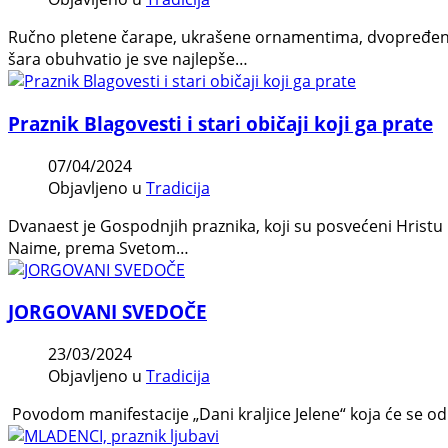
Ručno pletene čarape, ukrašene ornamentima, dvopređenim 
šara obuhvatio je sve najlepše…
Praznik Blagovesti i stari običaji koji ga prate
07/04/2024
Objavljeno u
Tradicija
Dvanaest je Gospodnjih praznika, koji su posvećeni Hristu i
Naime, prema Svetom…
JORGOVANI SVEDOČE
23/03/2024
Objavljeno u
Tradicija
Povodom manifestacije „Dani kraljice Jelene“ koja će se od