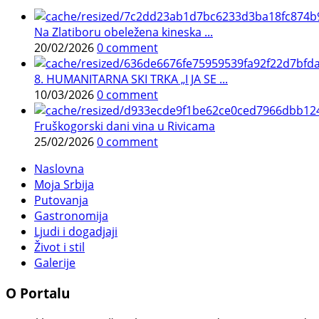
Na Zlatiboru obeležena kineska ...
20/02/2026
0 comment
8. HUMANITARNA SKI TRKA „I JA SE ...
10/03/2026
0 comment
Fruškogorski dani vina u Rivicama
25/02/2026
0 comment
Naslovna
Moja Srbija
Putovanja
Gastronomija
Ljudi i dogadjaji
Život i stil
Galerije
O Portalu