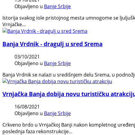
Objavljeno u
Banje Srbije
Istorija svakog iole pristojnog mesta umnogome se ljulj
Vrnjačke…
Banja Vrdnik - dragulj u sred Srema
03/10/2021
Objavljeno u
Banje Srbije
Banja Vrdnik se nalazi u središnjem delu Srema, u podnož
Vrnjačka Banja dobija novu turističku atrakcij
16/08/2021
Objavljeno u
Banje Srbije
Crkveno brdo u Vrnjačkoj Banji nakon kompletnog uređenja p
poslednja faza rekonstrukcije…