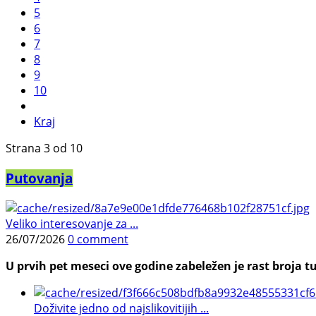
5
6
7
8
9
10
Kraj
Strana 3 od 10
Putovanja
Veliko interesovanje za ...
26/07/2026
0 comment
U prvih pet meseci ove godine zabeležen je rast broja tu
Doživite jedno od najslikovitijih ...