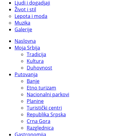
Ljudi i dogadjaji
Život i stil
Lepota i moda
Muzika
Galerije
Naslovna
Moja Srbija
Tradicija
Kultura
Duhovnost
Putovanja
Banje
Etno turizam
Nacionalni parkovi
Planine
Turistički centri
Republika Srpska
Crna Gora
Razglednica
Gastronomija