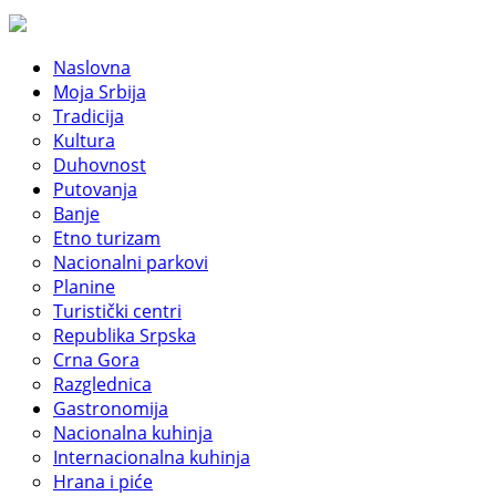
Naslovna
Moja Srbija
Tradicija
Kultura
Duhovnost
Putovanja
Banje
Etno turizam
Nacionalni parkovi
Planine
Turistički centri
Republika Srpska
Crna Gora
Razglednica
Gastronomija
Nacionalna kuhinja
Internacionalna kuhinja
Hrana i piće