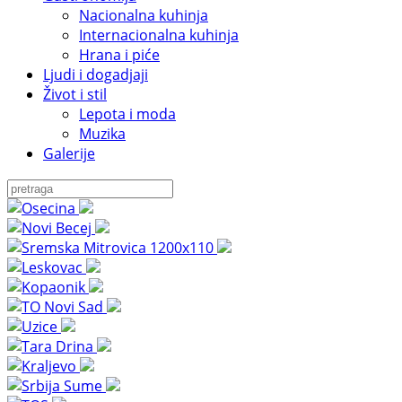
Nacionalna kuhinja
Internacionalna kuhinja
Hrana i piće
Ljudi i dogadjaji
Život i stil
Lepota i moda
Muzika
Galerije