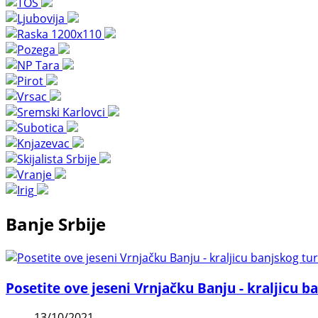
Banje Srbije
Posetite ove jeseni Vrnjačku Banju - kraljicu 
13/10/2021