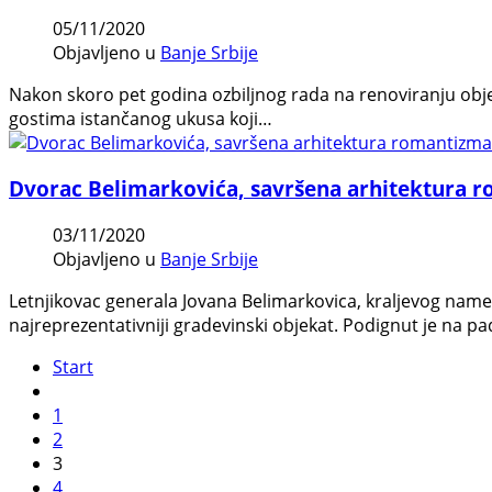
05/11/2020
Objavljeno u
Banje Srbije
Nakon skoro pet godina ozbiljnog rada na renoviranju obj
gostima istančanog ukusa koji…
Dvorac Belimarkovića, savršena arhitektura 
03/11/2020
Objavljeno u
Banje Srbije
Letnjikovac generala Jovana Belimarkovica, kraljevog names
najreprezentativniji gradevinski objekat. Podignut je na pa
Start
1
2
3
4