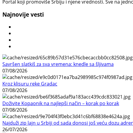
Portal koji promoviše Srbiju i njene vrednosti. Sve na jedno
Najnovije vesti
Savršen slatkiš za sva vremena: knedle sa šljivama
07/08/2026
Kroz klisuru reke Gradac
07/08/2026
Doživite Kopaonik na najlepši način – korak po korak
07/08/2026
Najduži zip lajn u Srbiji od sada donosi još veću dozu adre
26/07/2026