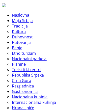
Naslovna
Moja Srbija
Tradicija
Kultura
Duhovnost
Putovanja
Banje
Etno turizam
Nacionalni parkovi
Planine
Turistički centri
Republika Srpska
Crna Gora
Razglednica
Gastronomija
Nacionalna kuhinja
Internacionalna kuhinja
Hrana i piće