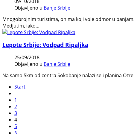
09/10/2018
Objavljeno u
Banje Srbije
Mnogobrojnim turistima, onima koji vole odmor u banjama ili
Medjutim, iako…
Lepote Srbije: Vodpad Ripaljka
25/09/2018
Objavljeno u
Banje Srbije
Na samo 5km od centra Sokobanje nalazi se i planina Ozren, 
Start
1
2
3
4
5
6