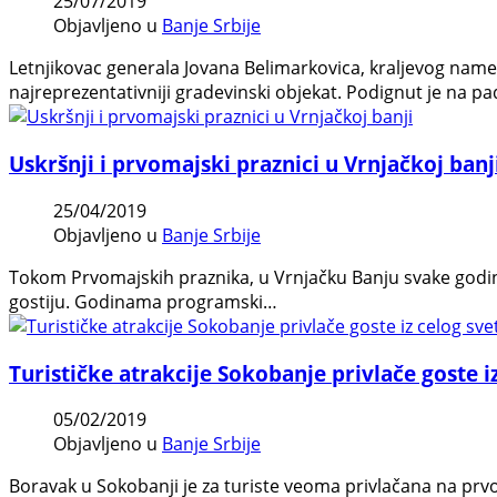
25/07/2019
Objavljeno u
Banje Srbije
Letnjikovac generala Jovana Belimarkovica, kraljevog names
najreprezentativniji gradevinski objekat. Podignut je na pa
Uskršnji i prvomajski praznici u Vrnjačkoj banj
25/04/2019
Objavljeno u
Banje Srbije
Tokom Prvomajskih praznika, u Vrnjačku Banju svake godine d
gostiju. Godinama programski…
Turističke atrakcije Sokobanje privlače goste i
05/02/2019
Objavljeno u
Banje Srbije
Boravak u Sokobanji je za turiste veoma privlačana na prvom 