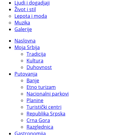
Ljudi i dogadjaji
Život i stil
Lepota i moda
Muzika
Galerije
Naslovna
Moja Srbija
Tradicija
Kultura
Duhovnost
Putovanja
Banje
Etno turizam
Nacionalni parkovi
Planine
Turistički centri
Republika Srpska
Crna Gora
Razglednica
Gastronomija