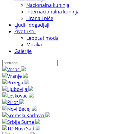
Nacionalna kuhinja
Internacionalna kuhinja
Hrana i piće
Ljudi i dogadjaji
Život i stil
Lepota i moda
Muzika
Galerije