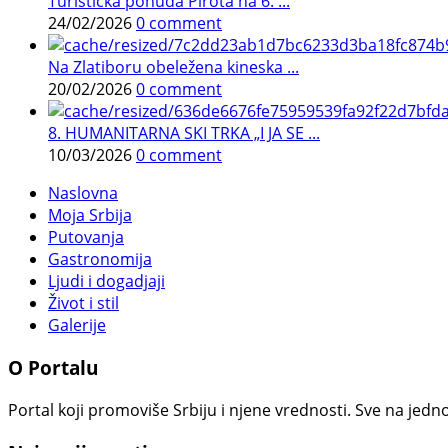
Turistička ponuda Pirota na 6. ...
24/02/2026
0 comment
Na Zlatiboru obeležena kineska ...
20/02/2026
0 comment
8. HUMANITARNA SKI TRKA „I JA SE ...
10/03/2026
0 comment
Naslovna
Moja Srbija
Putovanja
Gastronomija
Ljudi i dogadjaji
Život i stil
Galerije
O Portalu
Portal koji promoviše Srbiju i njene vrednosti. Sve na jedno