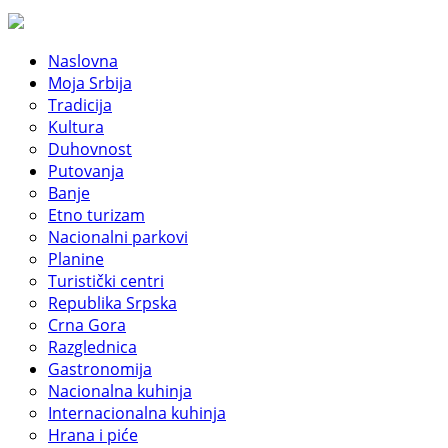
Naslovna
Moja Srbija
Tradicija
Kultura
Duhovnost
Putovanja
Banje
Etno turizam
Nacionalni parkovi
Planine
Turistički centri
Republika Srpska
Crna Gora
Razglednica
Gastronomija
Nacionalna kuhinja
Internacionalna kuhinja
Hrana i piće