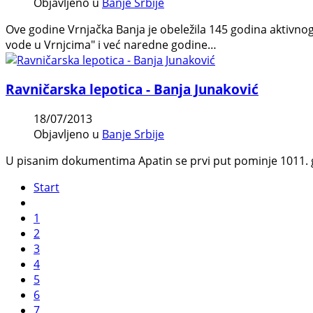
Objavljeno u
Banje Srbije
Ove godine Vrnjačka Banja je obeležila 145 godina aktivno
vode u Vrnjcima" i već naredne godine…
Ravničarska lepotica - Banja Junaković
18/07/2013
Objavljeno u
Banje Srbije
U pisanim dokumentima Apatin se prvi put pominje 1011. go
Start
1
2
3
4
5
6
7