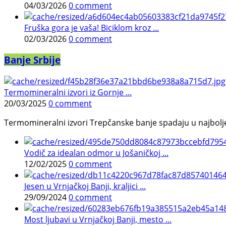
04/03/2026
0 comment
Fruška gora je vaša! Biciklom kroz ...
02/03/2026
0 comment
Banje Srbije
Termomineralni izvori iz Gornje ...
20/03/2025
0 comment
Termomineralni izvori Trepčanske banje spadaju u najbolje pr
Vodič za idealan odmor u Jošaničkoj ...
12/02/2025
0 comment
Jesen u Vrnjačkoj Banji, kraljici ...
29/09/2024
0 comment
Most ljubavi u Vrnjačkoj Banji, mesto ...