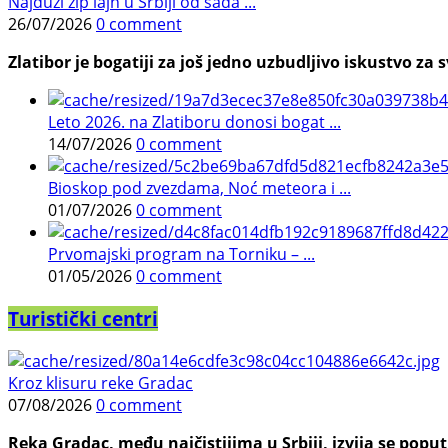
Najduži zip lajn u Srbiji od sada ...
26/07/2026
0 comment
Zlatibor je bogatiji za još jedno uzbudljivo iskustvo za s
Leto 2026. na Zlatiboru donosi bogat ...
14/07/2026
0 comment
Bioskop pod zvezdama, Noć meteora i ...
01/07/2026
0 comment
Prvomajski program na Torniku – ...
01/05/2026
0 comment
Turistički centri
Kroz klisuru reke Gradac
07/08/2026
0 comment
Reka Gradac, među najčistijima u Srbiji, izvija se poput 