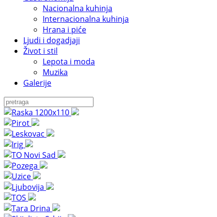
Nacionalna kuhinja
Internacionalna kuhinja
Hrana i piće
Ljudi i dogadjaji
Život i stil
Lepota i moda
Muzika
Galerije