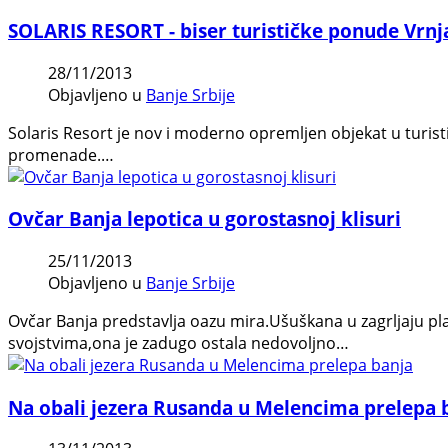
SOLARIS RESORT - biser turističke ponude Vrnj
28/11/2013
Objavljeno u
Banje Srbije
Solaris Resort je nov i moderno opremljen objekat u turis
promenade.…
Ovčar Banja lepotica u gorostasnoj klisuri
25/11/2013
Objavljeno u
Banje Srbije
Ovčar Banja predstavlja oazu mira.Ušuškana u zagrljaju pl
svojstvima,ona je zadugo ostala nedovoljno…
Na obali jezera Rusanda u Melencima prelepa 