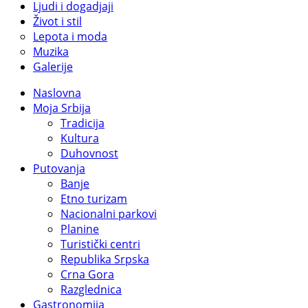
Ljudi i dogadjaji
Život i stil
Lepota i moda
Muzika
Galerije
Naslovna
Moja Srbija
Tradicija
Kultura
Duhovnost
Putovanja
Banje
Etno turizam
Nacionalni parkovi
Planine
Turistički centri
Republika Srpska
Crna Gora
Razglednica
Gastronomija