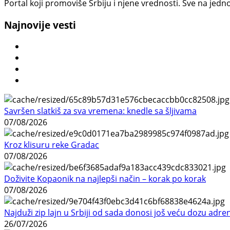
Portal koji promoviše Srbiju i njene vrednosti. Sve na jedno
Najnovije vesti
Savršen slatkiš za sva vremena: knedle sa šljivama
07/08/2026
Kroz klisuru reke Gradac
07/08/2026
Doživite Kopaonik na najlepši način – korak po korak
07/08/2026
Najduži zip lajn u Srbiji od sada donosi još veću dozu adre
26/07/2026