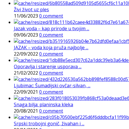
Živi život uz ples
11/06/2023
0 comment
Jazak voda – kap prirode u tvojim ...
09/06/2023
0 comment
JAZAK – voda koja pruža najbolje ...
22/09/2022
0 comment
Oporavlja i starenje usporava ...
21/02/2022
0 comment
Ljubimac: Šumadijski ovčar-silvan, ...
22/09/2021
0 comment
Snaga bilja: planinska kleka
20/08/2021
0 comment
Srpski trobojni gonič, živahan i ...