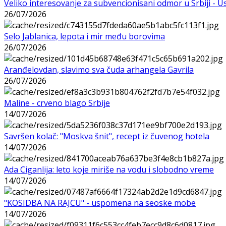
Veliko interesovanje za subvencionisani odmor u Srbiji - 
26/07/2026
Selo Jablanica, lepota i mir među borovima
26/07/2026
Aranđelovdan, slavimo sva čuda arhangela Gavrila
26/07/2026
Maline - crveno blago Srbije
14/07/2026
Savršen kolač: "Moskva šnit", recept iz čuvenog hotela
14/07/2026
Ada Ciganlija: leto koje miriše na vodu i slobodno vreme
14/07/2026
"KOSIDBA NA RAJCU" - uspomena na seoske mobe
14/07/2026