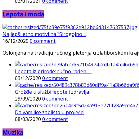
03/01/2021
0 comment
Lepota i moda
Najlepši etno motivi na "Sirogojno ...
16/12/2020
0 comment
Oslonjena na tradiciju ručnog pletenja u zlatiborskom kraj
Lepota iz prirode: ručno rađeni ...
03/12/2020
0 comment
Grožđe u službi lepote i zdravlja
29/09/2020
0 comment
Da vam lice zablista u proleće!
08/03/2020
0 comment
Muzika