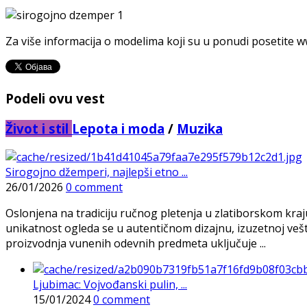
Za više informacija o modelima koji su u ponudi posetite 
Podeli ovu vest
Život i stil
Lepota i moda
/
Muzika
Sirogojno džemperi, najlepši etno ...
26/01/2026
0 comment
Oslonjena na tradiciju ručnog pletenja u zlatiborskom kra
unikatnost ogleda se u autentičnom dizajnu, izuzetnoj veš
proizvodnja vunenih odevnih predmeta uključuje ...
Ljubimac: Vojvođanski pulin, ...
15/01/2024
0 comment