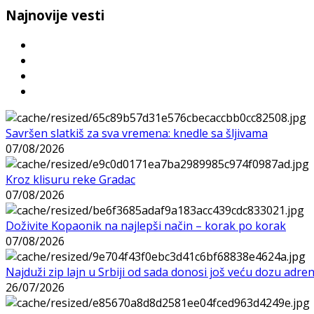
Najnovije vesti
Savršen slatkiš za sva vremena: knedle sa šljivama
07/08/2026
Kroz klisuru reke Gradac
07/08/2026
Doživite Kopaonik na najlepši način – korak po korak
07/08/2026
Najduži zip lajn u Srbiji od sada donosi još veću dozu adre
26/07/2026