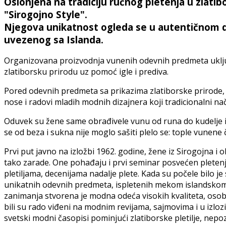
Oslonjena na tradiciju ručnog pletenja u zlati
"Sirogojno Style".
Njegova unikatnost ogleda se u autentičnom di
uvezenog sa Islanda.
Organizovana proizvodnja vunenih odevnih predmeta uključu
zlatiborsku prirodu uz pomoć igle i prediva.
Pored odevnih predmeta sa prikazima zlatiborske prirode, p
nose i radovi mladih modnih dizajnera koji tradicionalni n
Oduvek su žene same obrađivele vunu od runa do kudelje i kan
se od beza i sukna nije moglo sašiti plelo se: tople vunene č
Prvi put javno na izložbi 1962. godine, žene iz Sirogojna i 
tako zarade. One pohađaju i prvi seminar posvećen pletenju.
pletiljama, decenijama nadalje plete. Kada su počele bilo j
unikatnih odevnih predmeta, ispletenih mekom islandskom vu
zanimanja stvorena je modna odeća visokih kvaliteta, osoben
bili su rado viđeni na modnim revijama, sajmovima i u izlozi
svetski modni časopisi pominjući zlatiborske pletilje, ne