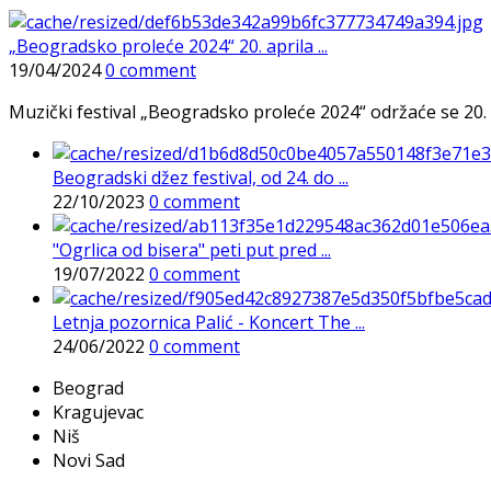
„Beogradsko proleće 2024“ 20. aprila ...
19/04/2024
0 comment
Muzički festival „Beogradsko proleće 2024“ održaće se 20. 
Beogradski džez festival, od 24. do ...
22/10/2023
0 comment
"Ogrlica od bisera" peti put pred ...
19/07/2022
0 comment
Letnja pozornica Palić - Koncert The ...
24/06/2022
0 comment
Beograd
Kragujevac
Niš
Novi Sad