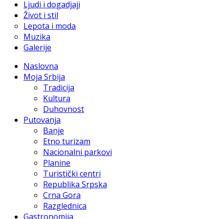
Ljudi i dogadjaji
Život i stil
Lepota i moda
Muzika
Galerije
Naslovna
Moja Srbija
Tradicija
Kultura
Duhovnost
Putovanja
Banje
Etno turizam
Nacionalni parkovi
Planine
Turistički centri
Republika Srpska
Crna Gora
Razglednica
Gastronomija