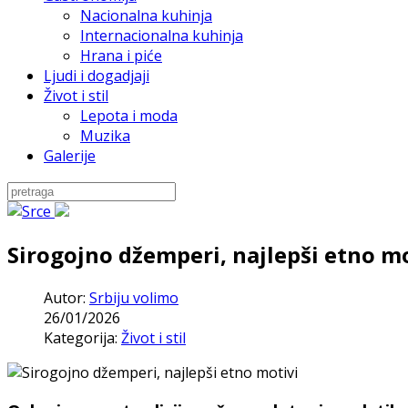
Nacionalna kuhinja
Internacionalna kuhinja
Hrana i piće
Ljudi i dogadjaji
Život i stil
Lepota i moda
Muzika
Galerije
Sirogojno džemperi, najlepši etno m
Autor:
Srbiju volimo
26/01/2026
Kategorija:
Život i stil