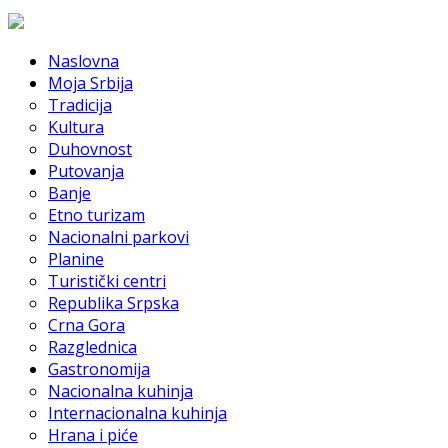
Naslovna
Moja Srbija
Tradicija
Kultura
Duhovnost
Putovanja
Banje
Etno turizam
Nacionalni parkovi
Planine
Turistički centri
Republika Srpska
Crna Gora
Razglednica
Gastronomija
Nacionalna kuhinja
Internacionalna kuhinja
Hrana i piće