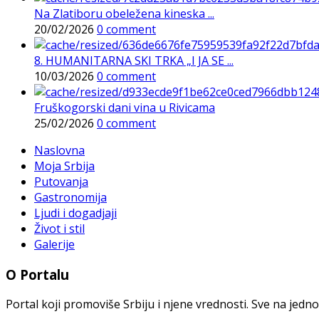
Na Zlatiboru obeležena kineska ...
20/02/2026
0 comment
8. HUMANITARNA SKI TRKA „I JA SE ...
10/03/2026
0 comment
Fruškogorski dani vina u Rivicama
25/02/2026
0 comment
Naslovna
Moja Srbija
Putovanja
Gastronomija
Ljudi i dogadjaji
Život i stil
Galerije
O Portalu
Portal koji promoviše Srbiju i njene vrednosti. Sve na jedno