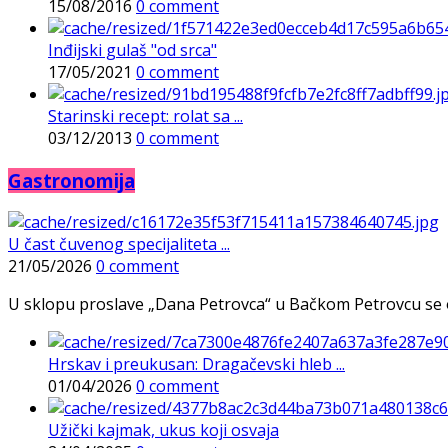
15/08/2016
0 comment
Inđijski gulaš "od srca"
17/05/2021
0 comment
Starinski recept: rolat sa ...
03/12/2013
0 comment
Gastronomija
U čast čuvenog specijaliteta ...
21/05/2026
0 comment
U sklopu proslave „Dana Petrovca“ u Bačkom Petrovcu se održa
Hrskav i preukusan: Dragačevski hleb ...
01/04/2026
0 comment
Užički kajmak, ukus koji osvaja