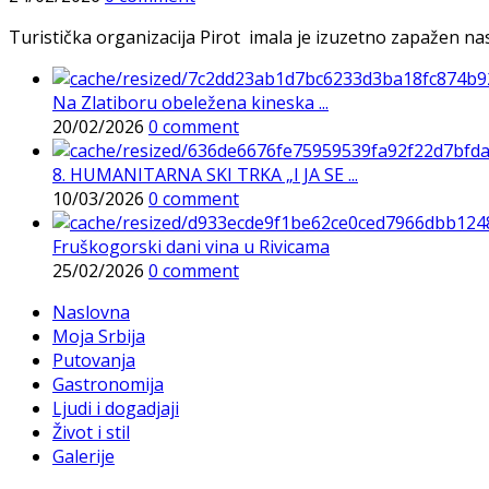
Turistička organizacija Pirot imala je izuzetno zapažen n
Na Zlatiboru obeležena kineska ...
20/02/2026
0 comment
8. HUMANITARNA SKI TRKA „I JA SE ...
10/03/2026
0 comment
Fruškogorski dani vina u Rivicama
25/02/2026
0 comment
Naslovna
Moja Srbija
Putovanja
Gastronomija
Ljudi i dogadjaji
Život i stil
Galerije