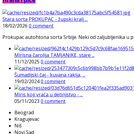
Stara sorta PROKUPAC - župski kralj ...
18/02/2026
0 comment
Prokupac autohtona sorta Srbije. Neki od zaljubljenika u pr
Mirisna čarolija TAMJANIKE, stare ...
11/12/2025
0 comment
Šumadijski čaj - kuvana rakija, ...
19/02/2024
0 comment
Miris koji vraća u detinjstvo - ...
05/11/2023
0 comment
Beograd
Kragujevac
Niš
Novi Sad