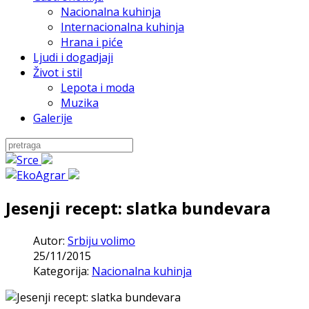
Nacionalna kuhinja
Internacionalna kuhinja
Hrana i piće
Ljudi i dogadjaji
Život i stil
Lepota i moda
Muzika
Galerije
Jesenji recept: slatka bundevara
Autor:
Srbiju volimo
25/11/2015
Kategorija:
Nacionalna kuhinja