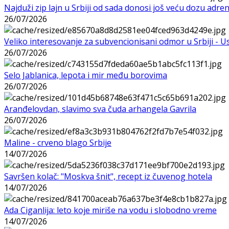
Najduži zip lajn u Srbiji od sada donosi još veću dozu adre
26/07/2026
Veliko interesovanje za subvencionisani odmor u Srbiji - 
26/07/2026
Selo Jablanica, lepota i mir među borovima
26/07/2026
Aranđelovdan, slavimo sva čuda arhangela Gavrila
26/07/2026
Maline - crveno blago Srbije
14/07/2026
Savršen kolač: "Moskva šnit", recept iz čuvenog hotela
14/07/2026
Ada Ciganlija: leto koje miriše na vodu i slobodno vreme
14/07/2026