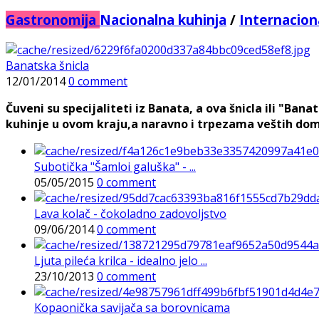
Gastronomija
Nacionalna kuhinja
/
Internacion
Banatska šnicla
12/01/2014
0 comment
Čuveni su specijaliteti iz Banata, a ova šnicla ili "Ba
kuhinje u ovom kraju,a naravno i trpezama veštih dom
Subotička "Šamloi galuška" - ...
05/05/2015
0 comment
Lava kolač - čokoladno zadovoljstvo
09/06/2014
0 comment
Ljuta pileća krilca - idealno jelo ...
23/10/2013
0 comment
Kopaonička savijača sa borovnicama