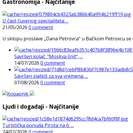
Gastronomija - Najčitanije
U čast čuvenog specijaliteta ...
21/05/2026
0 comment
U sklopu proslave „Dana Petrovca“ u Bačkom Petrovcu se održa
Savršen kolač: "Moskva šnit", ...
14/07/2026
0 comment
Savršen slatkiš za sva vremena: ...
07/08/2026
0 comment
Ljudi i događaji - Najčitanije
Turistička ponuda Pirota na 6. ...
24/02/2026
0 comment