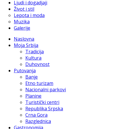
Ljudi i dogadjaji
Život i stil
Lepota i moda
Muzika
Galerije
Naslovna
Moja Srbija
Tradicija
Kultura
Duhovnost
Putovanja
Banje
Etno turizam
Nacionalni parkovi
Planine
Turistički centri
Republika Srpska
Crna Gora
Razglednica
Gastronomija