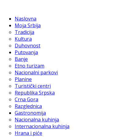
Naslovna
Moja Srbija
Tradicija
Kultura
Duhovnost
Putovanja
Banje
Etno turizam
Nacionalni parkovi
Planine
Turistički centri
Republika Srpska
Crna Gora
Razglednica
Gastronomija
Nacionalna kuhinja
Internacionalna kuhinja
Hrana i piće