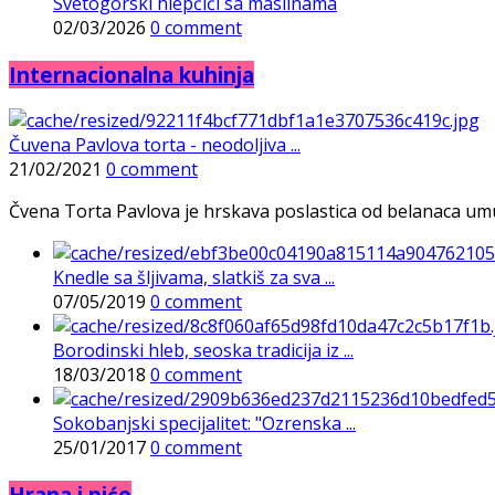
Svetogorski hlepčići sa maslinama
02/03/2026
0 comment
Internacionalna kuhinja
Čuvena Pavlova torta - neodoljiva ...
21/02/2021
0 comment
Čvena Torta Pavlova je hrskava poslastica od belanaca umuće
Knedle sa šljivama, slatkiš za sva ...
07/05/2019
0 comment
Borodinski hleb, seoska tradicija iz ...
18/03/2018
0 comment
Sokobanjski specijalitet: "Ozrenska ...
25/01/2017
0 comment
Hrana i piće