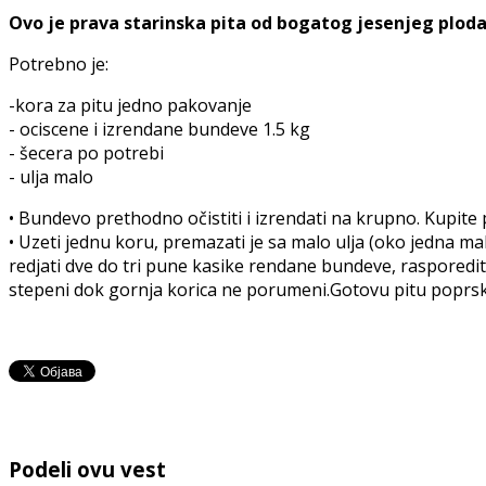
Ovo je prava starinska pita od bogatog jesenjeg plod
Potrebno je:
-kora za pitu jedno pakovanje
- ociscene i izrendane bundeve 1.5 kg
- šecera po potrebi
- ulja malo
• Bundevo prethodno očistiti i izrendati na krupno. Kupite 
• Uzeti jednu koru, premazati je sa malo ulja (oko jedna mal
redjati dve do tri pune kasike rendane bundeve, rasporedit
stepeni dok gornja korica ne porumeni.Gotovu pitu poprska
Podeli ovu vest