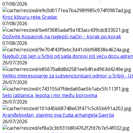
07/08/2026
Kroz klisuru reke Gradac
07/08/2026
Doživite Kopaonik na najlepši način – korak po korak
07/08/2026
Najduži zip lajn u Srbiji od sada donosi još veću dozu adre
26/07/2026
Veliko interesovanje za subvencionisani odmor u Srbiji - 
26/07/2026
Selo Jablanica, lepota i mir među borovima
26/07/2026
Aranđelovdan, slavimo sva čuda arhangela Gavrila
26/07/2026