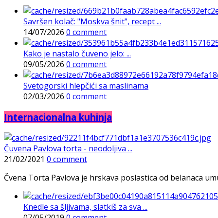
Savršen kolač: "Moskva šnit", recept ...
14/07/2026
0 comment
Kako je nastalo čuveno jelo: ...
09/05/2026
0 comment
Svetogorski hlepčići sa maslinama
02/03/2026
0 comment
Internacionalna kuhinja
Čuvena Pavlova torta - neodoljiva ...
21/02/2021
0 comment
Čvena Torta Pavlova je hrskava poslastica od belanaca umuće
Knedle sa šljivama, slatkiš za sva ...
07/05/2019
0 comment