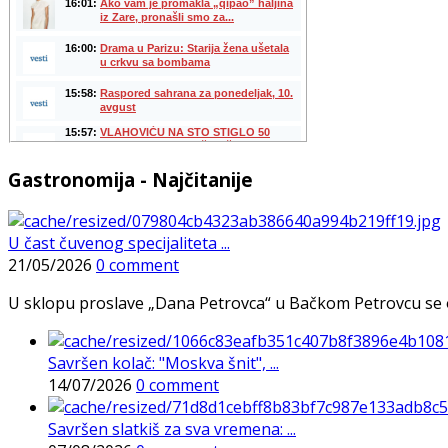
Gastronomija - Najčitanije
U čast čuvenog specijaliteta ...
21/05/2026
0 comment
U sklopu proslave „Dana Petrovca“ u Bačkom Petrovcu se održa
Savršen kolač: "Moskva šnit", ...
14/07/2026
0 comment
Savršen slatkiš za sva vremena: ...