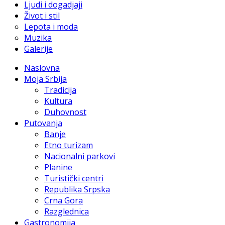
Ljudi i dogadjaji
Život i stil
Lepota i moda
Muzika
Galerije
Naslovna
Moja Srbija
Tradicija
Kultura
Duhovnost
Putovanja
Banje
Etno turizam
Nacionalni parkovi
Planine
Turistički centri
Republika Srpska
Crna Gora
Razglednica
Gastronomija