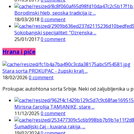
Borodinski hleb, seoska tradicija iz ...
18/03/2018
0 comment
Sokobanjski specijalitet: "Ozrenska ...
25/01/2017
0 comment
Hrana i piće
Stara sorta PROKUPAC - župski kralj ...
18/02/2026
0 comment
Prokupac autohtona sorta Srbije. Neki od zaljubljenika u pr
Mirisna čarolija TAMJANIKE, stare ...
11/12/2025
0 comment
Šumadijski čaj - kuvana rakija, ...
19/02/2024
0 comment