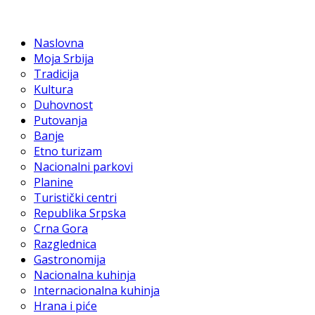
Naslovna
Moja Srbija
Tradicija
Kultura
Duhovnost
Putovanja
Banje
Etno turizam
Nacionalni parkovi
Planine
Turistički centri
Republika Srpska
Crna Gora
Razglednica
Gastronomija
Nacionalna kuhinja
Internacionalna kuhinja
Hrana i piće