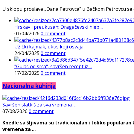
U sklopu proslave „Dana Petrovca“ u Bačkom Petrovcu se održa
Hrskav i preukusan: Dragačevski hleb ...
01/04/2026
0 comment
Užički kajmak, ukus koji osvaja
24/04/2025
0 comment
"Gulaš od srca", savršen recept iz ...
17/02/2025
0 comment
Nacionalna kuhinja
Savršen slatkiš za sva vremena: ...
07/08/2026
0 comment
Knedle sa šljivama su tradicionalan i toliko populara
vremena za ...