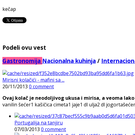
kečap
Podeli ovu vest
Gastronomija
Nacionalna kuhinja
/
Internacion
Mirisni kolačići - mafini sa ...
20/11/2013
0 comment
Ovaj kolač je neodoljivog ukusa i mirisa, a veoma lako 
vanilin šećer1 kašičica cimeta1 jaje1 dl ulja2 dl jogortašeće
Portugalija na tanjiru
07/03/2013
0 comment