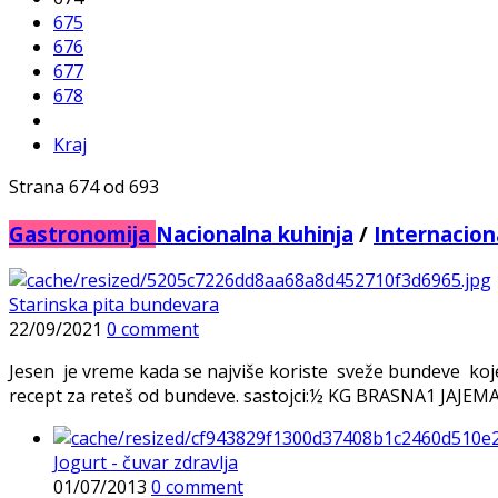
675
676
677
678
Kraj
Strana 674 od 693
Gastronomija
Nacionalna kuhinja
/
Internacion
Starinska pita bundevara
22/09/2021
0 comment
Jesen je vreme kada se najviše koriste sveže bundeve koje
recept za reteš od bundeve. sastojci:½ KG BRASNA1 JAJEMAL
Jogurt - čuvar zdravlja
01/07/2013
0 comment