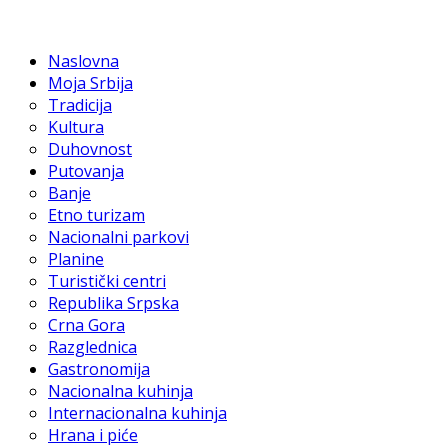
Naslovna
Moja Srbija
Tradicija
Kultura
Duhovnost
Putovanja
Banje
Etno turizam
Nacionalni parkovi
Planine
Turistički centri
Republika Srpska
Crna Gora
Razglednica
Gastronomija
Nacionalna kuhinja
Internacionalna kuhinja
Hrana i piće