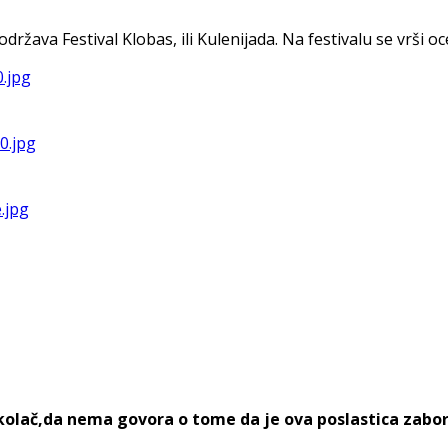
va Festival Klobas, ili Kulenijada. Na festivalu se vrši ocen
n kolač,da nema govora o tome da je ova poslastica zabo