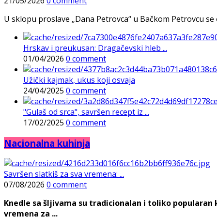
21/05/2026
0 comment
U sklopu proslave „Dana Petrovca“ u Bačkom Petrovcu se održa
Hrskav i preukusan: Dragačevski hleb ...
01/04/2026
0 comment
Užički kajmak, ukus koji osvaja
24/04/2025
0 comment
"Gulaš od srca", savršen recept iz ...
17/02/2025
0 comment
Nacionalna kuhinja
Savršen slatkiš za sva vremena: ...
07/08/2026
0 comment
Knedle sa šljivama su tradicionalan i toliko populara
vremena za ...