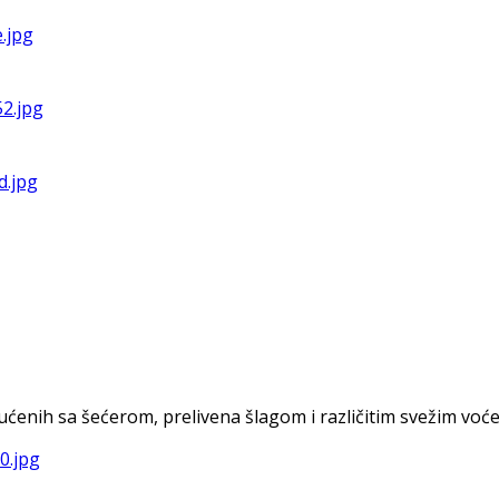
nih sa šećerom, prelivena šlagom i različitim svežim voćem. 