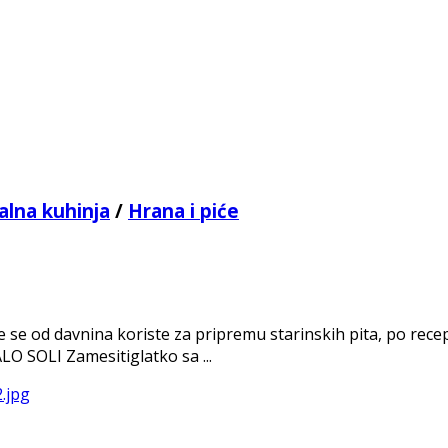
alna kuhinja
/
Hrana i piće
 se od davnina koriste za pripremu starinskih pita, po recep
O SOLI Zamesitiglatko sa ...