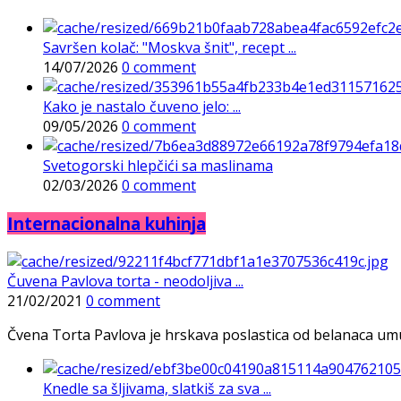
Savršen kolač: "Moskva šnit", recept ...
14/07/2026
0 comment
Kako je nastalo čuveno jelo: ...
09/05/2026
0 comment
Svetogorski hlepčići sa maslinama
02/03/2026
0 comment
Internacionalna kuhinja
Čuvena Pavlova torta - neodoljiva ...
21/02/2021
0 comment
Čvena Torta Pavlova je hrskava poslastica od belanaca umuće
Knedle sa šljivama, slatkiš za sva ...