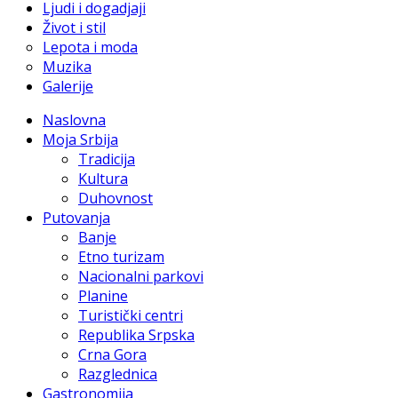
Ljudi i dogadjaji
Život i stil
Lepota i moda
Muzika
Galerije
Naslovna
Moja Srbija
Tradicija
Kultura
Duhovnost
Putovanja
Banje
Etno turizam
Nacionalni parkovi
Planine
Turistički centri
Republika Srpska
Crna Gora
Razglednica
Gastronomija