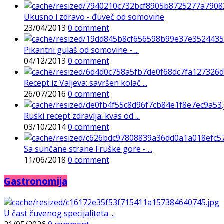
Ukusno i zdravo - đuveč od somovine
23/04/2013
0 comment
Pikantni gulaš od somovine - ...
04/12/2013
0 comment
Recept iz Valjeva: savršen kolač ...
26/07/2016
0 comment
Ruski recept zdravlja: kvas od ...
03/10/2014
0 comment
Sa sunčane strane Fruške gore - ...
11/06/2018
0 comment
Gastronomija
U čast čuvenog specijaliteta ...