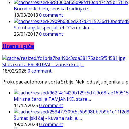
Borodinski hleb, seoska tradicija iz ...
18/03/2018
0 comment
Sokobanjski specijalitet: "Ozrenska ...
25/01/2017
0 comment
Hrana i piće
Stara sorta PROKUPAC - župski kralj ...
18/02/2026
0 comment
Prokupac autohtona sorta Srbije. Neki od zaljubljenika u pr
Mirisna čarolija TAMJANIKE, stare ...
11/12/2025
0 comment
Šumadijski čaj - kuvana rakija, ...
19/02/2024
0 comment