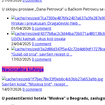
21/05/2026
0 comment
U sklopu proslave „Dana Petrovca“ u Bačkom Petrovcu se održa
Hrskav i preukusan: Dragačevski hleb ...
01/04/2026
0 comment
Užički kajmak, ukus koji osvaja
24/04/2025
0 comment
"Gulaš od srca", savršen recept iz ...
17/02/2025
0 comment
Nacionalna kuhinja
Savršen kolač: "Moskva šnit", recept ...
14/07/2026
0 comment
U poslastičarnici hotela ''Moskva'' u Beogradu, zaslugo