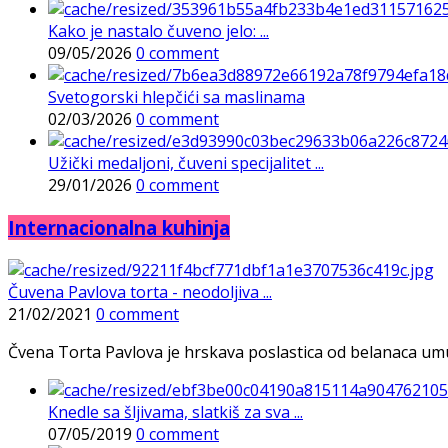
Kako je nastalo čuveno jelo: ...
09/05/2026
0 comment
Svetogorski hlepčići sa maslinama
02/03/2026
0 comment
Užički medaljoni, čuveni specijalitet ...
29/01/2026
0 comment
Internacionalna kuhinja
Čuvena Pavlova torta - neodoljiva ...
21/02/2021
0 comment
Čvena Torta Pavlova je hrskava poslastica od belanaca umuće
Knedle sa šljivama, slatkiš za sva ...
07/05/2019
0 comment