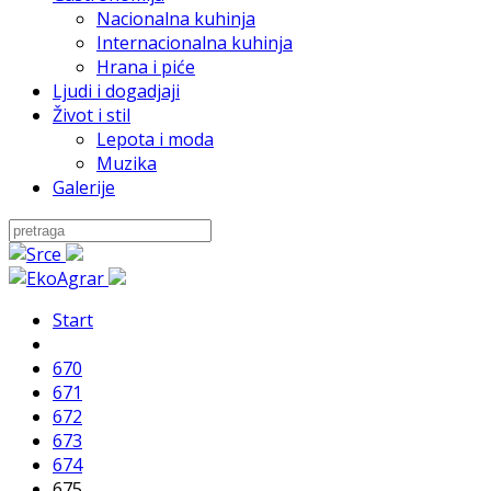
Nacionalna kuhinja
Internacionalna kuhinja
Hrana i piće
Ljudi i dogadjaji
Život i stil
Lepota i moda
Muzika
Galerije
Start
670
671
672
673
674
675