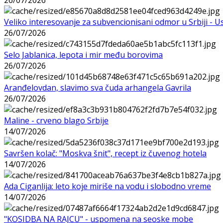
Veliko interesovanje za subvencionisani odmor u Srbiji - 
26/07/2026
Selo Jablanica, lepota i mir među borovima
26/07/2026
Aranđelovdan, slavimo sva čuda arhangela Gavrila
26/07/2026
Maline - crveno blago Srbije
14/07/2026
Savršen kolač: "Moskva šnit", recept iz čuvenog hotela
14/07/2026
Ada Ciganlija: leto koje miriše na vodu i slobodno vreme
14/07/2026
"KOSIDBA NA RAJCU" - uspomena na seoske mobe