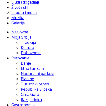
Ljudi i dogadjaji
Život i stil
Lepota i moda
Muzika
Galerije
Naslovna
Moja Srbija
Tradicija
Kultura
Duhovnost
Putovanja
Banje
Etno turizam
Nacionalni parkovi
Planine
Turistički centri
Republika Srpska
Crna Gora
Razglednica
Gastronomija