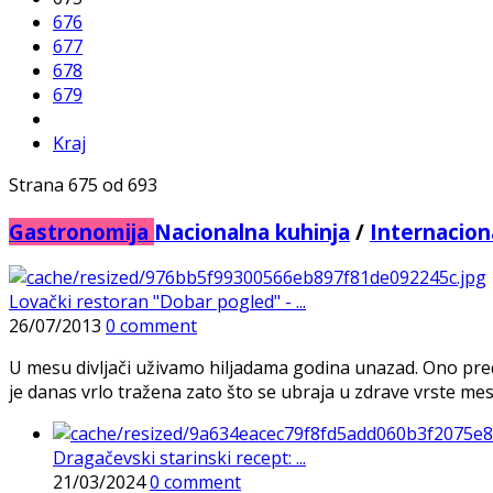
676
677
678
679
Kraj
Strana 675 od 693
Gastronomija
Nacionalna kuhinja
/
Internacion
Lovački restoran "Dobar pogled" - ...
26/07/2013
0 comment
U mesu divljači uživamo hiljadama godina unazad. Ono pred
je danas vrlo tražena zato što se ubraja u zdrave vrste mes
Dragačevski starinski recept: ...
21/03/2024
0 comment