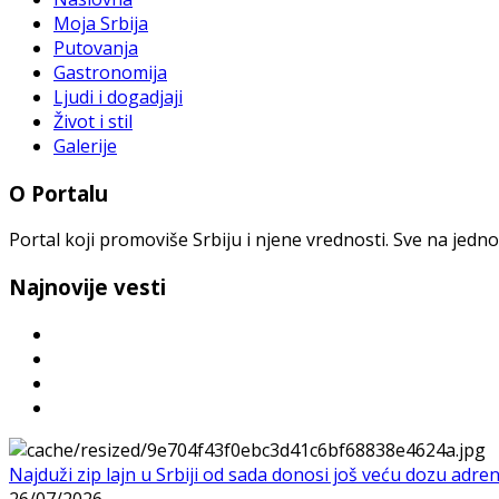
Moja Srbija
Putovanja
Gastronomija
Ljudi i dogadjaji
Život i stil
Galerije
O Portalu
Portal koji promoviše Srbiju i njene vrednosti. Sve na jedno
Najnovije vesti
Najduži zip lajn u Srbiji od sada donosi još veću dozu adre
26/07/2026