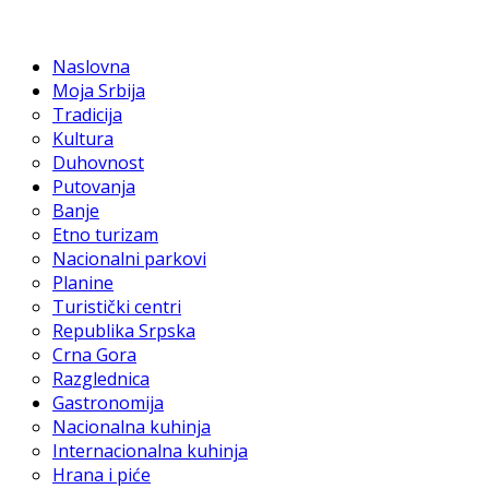
Naslovna
Moja Srbija
Tradicija
Kultura
Duhovnost
Putovanja
Banje
Etno turizam
Nacionalni parkovi
Planine
Turistički centri
Republika Srpska
Crna Gora
Razglednica
Gastronomija
Nacionalna kuhinja
Internacionalna kuhinja
Hrana i piće