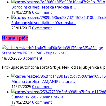
Borodinski hleb, seoska tradicija iz ...
18/03/2018
0 comment
Sokobanjski specijalitet: "Ozrenska ...
25/01/2017
0 comment
Hrana i piće
Stara sorta PROKUPAC - župski kralj ...
18/02/2026
0 comment
Prokupac autohtona sorta Srbije. Neki od zaljubljenika u pr
Mirisna čarolija TAMJANIKE, stare ...
11/12/2025
0 comment
Šumadijski čaj - kuvana rakija, ...
19/02/2024
0 comment