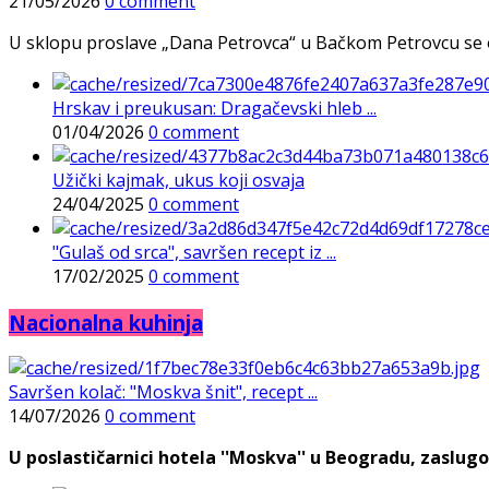
21/05/2026
0 comment
U sklopu proslave „Dana Petrovca“ u Bačkom Petrovcu se održa
Hrskav i preukusan: Dragačevski hleb ...
01/04/2026
0 comment
Užički kajmak, ukus koji osvaja
24/04/2025
0 comment
"Gulaš od srca", savršen recept iz ...
17/02/2025
0 comment
Nacionalna kuhinja
Savršen kolač: "Moskva šnit", recept ...
14/07/2026
0 comment
U poslastičarnici hotela ''Moskva'' u Beogradu, zaslugo