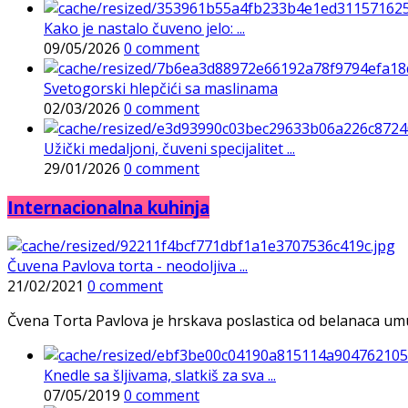
Kako je nastalo čuveno jelo: ...
09/05/2026
0 comment
Svetogorski hlepčići sa maslinama
02/03/2026
0 comment
Užički medaljoni, čuveni specijalitet ...
29/01/2026
0 comment
Internacionalna kuhinja
Čuvena Pavlova torta - neodoljiva ...
21/02/2021
0 comment
Čvena Torta Pavlova je hrskava poslastica od belanaca umuće
Knedle sa šljivama, slatkiš za sva ...
07/05/2019
0 comment