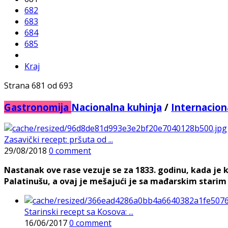
682
683
684
685
Kraj
Strana 681 od 693
Gastronomija
Nacionalna kuhinja
/
Internacion
Zasavički recept: pršuta od ...
29/08/2018
0 comment
Nastanak ove rase vezuje se za 1833. godinu, kada je
Palatinušu, a ovaj je mešajući je sa mađarskim starim r
Starinski recept sa Kosova: ...
16/06/2017
0 comment