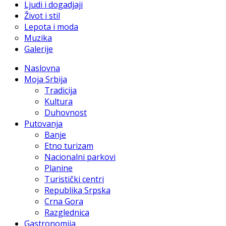
Ljudi i dogadjaji
Život i stil
Lepota i moda
Muzika
Galerije
Naslovna
Moja Srbija
Tradicija
Kultura
Duhovnost
Putovanja
Banje
Etno turizam
Nacionalni parkovi
Planine
Turistički centri
Republika Srpska
Crna Gora
Razglednica
Gastronomija