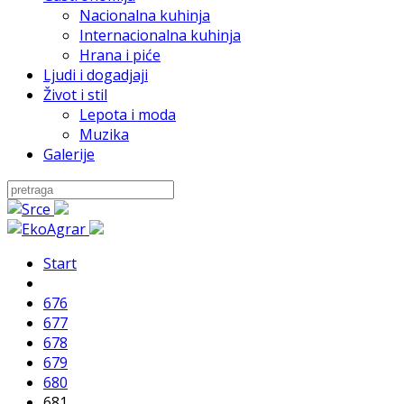
Nacionalna kuhinja
Internacionalna kuhinja
Hrana i piće
Ljudi i dogadjaji
Život i stil
Lepota i moda
Muzika
Galerije
Start
676
677
678
679
680
681