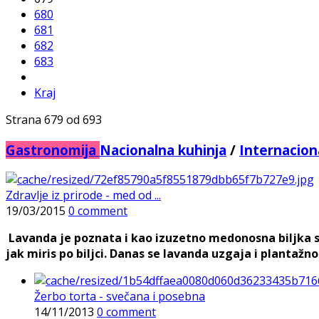
680
681
682
683
Kraj
Strana 679 od 693
Gastronomija
Nacionalna kuhinja
/
Internacion
Zdravlje iz prirode - med od ...
19/03/2015
0 comment
Lavanda je poznata i kao izuzetno medonosna biljka s
jak miris po biljci. Danas se lavanda uzgaja i plantažno
Žerbo torta - svečana i posebna
14/11/2013
0 comment