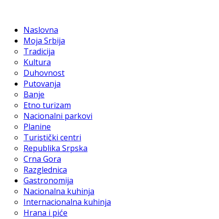
Naslovna
Moja Srbija
Tradicija
Kultura
Duhovnost
Putovanja
Banje
Etno turizam
Nacionalni parkovi
Planine
Turistički centri
Republika Srpska
Crna Gora
Razglednica
Gastronomija
Nacionalna kuhinja
Internacionalna kuhinja
Hrana i piće