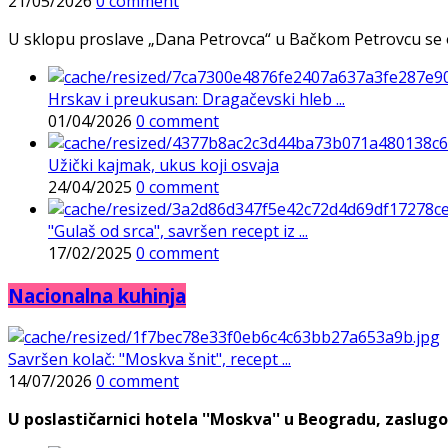
21/05/2026
0 comment
U sklopu proslave „Dana Petrovca“ u Bačkom Petrovcu se održa
Hrskav i preukusan: Dragačevski hleb ...
01/04/2026
0 comment
Užički kajmak, ukus koji osvaja
24/04/2025
0 comment
"Gulaš od srca", savršen recept iz ...
17/02/2025
0 comment
Nacionalna kuhinja
Savršen kolač: "Moskva šnit", recept ...
14/07/2026
0 comment
U poslastičarnici hotela ''Moskva'' u Beogradu, zaslugo