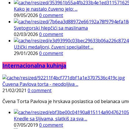
Kako je nastalo čuveno jelo: ...
09/05/2026
0 comment
Svetogorski hlepčići sa maslinama
02/03/2026
0 comment
Užički medaljoni, čuveni specijalitet ...
29/01/2026
0 comment
Internacionalna kuhinja
Čuvena Pavlova torta - neodoljiva ...
21/02/2021
0 comment
Čvena Torta Pavlova je hrskava poslastica od belanaca umuće
Knedle sa šljivama, slatkiš za sva ...
07/05/2019
0 comment