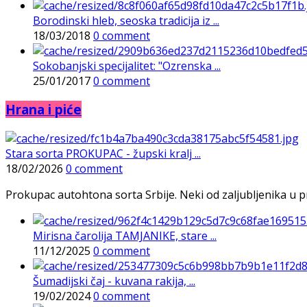
Borodinski hleb, seoska tradicija iz ...
18/03/2018
0 comment
Sokobanjski specijalitet: "Ozrenska ...
25/01/2017
0 comment
Hrana i piće
Stara sorta PROKUPAC - župski kralj ...
18/02/2026
0 comment
Prokupac autohtona sorta Srbije. Neki od zaljubljenika u pr
Mirisna čarolija TAMJANIKE, stare ...
11/12/2025
0 comment
Šumadijski čaj - kuvana rakija, ...
19/02/2024
0 comment