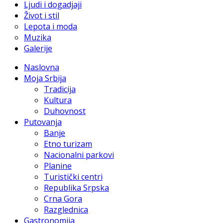
Ljudi i dogadjaji
Život i stil
Lepota i moda
Muzika
Galerije
Naslovna
Moja Srbija
Tradicija
Kultura
Duhovnost
Putovanja
Banje
Etno turizam
Nacionalni parkovi
Planine
Turistički centri
Republika Srpska
Crna Gora
Razglednica
Gastronomija