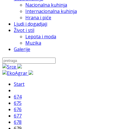
Nacionalna kuhinja
Internacionalna kuhinja
Hrana i piće
Ljudi i dogadjaji
Život i stil
Lepota i moda
Muzika
Galerije
Start
674
675
676
677
678
679