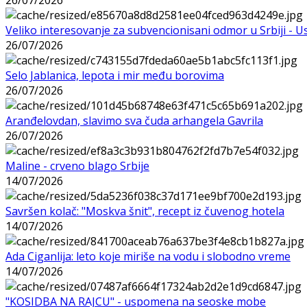
Veliko interesovanje za subvencionisani odmor u Srbiji - 
26/07/2026
Selo Jablanica, lepota i mir među borovima
26/07/2026
Aranđelovdan, slavimo sva čuda arhangela Gavrila
26/07/2026
Maline - crveno blago Srbije
14/07/2026
Savršen kolač: "Moskva šnit", recept iz čuvenog hotela
14/07/2026
Ada Ciganlija: leto koje miriše na vodu i slobodno vreme
14/07/2026
"KOSIDBA NA RAJCU" - uspomena na seoske mobe