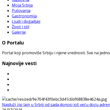
Moja Srbija
Putovanja
Gastronomija
Ljudi i dogadjaji
Život i stil
Galerije
O Portalu
Portal koji promoviše Srbiju i njene vrednosti. Sve na jedno
Najnovije vesti
Najduži zip lajn u Srbiji od sada donosi još veću dozu adre
26/07/2026