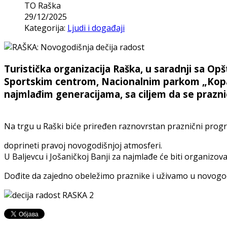
TO Raška
29/12/2025
Kategorija:
Ljudi i događaji
Turistička organizacija Raška, u saradnji sa O
Sportskim centrom, Nacionalnim parkom „Kopao
najmlađim generacijama, sa ciljem da se prazn
Na trgu u Raški biće priređen raznovrstan praznični program
doprineti pravoj novogodišnjoj atmosferi.
U Baljevcu i Jošaničkoj Banji za najmlađe će biti organizo
Dođite da zajedno obeležimo praznike i uživamo u novogodiš