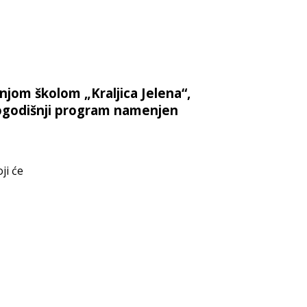
njom školom „Kraljica Jelena“,
vogodišnji program namenjen
ji će