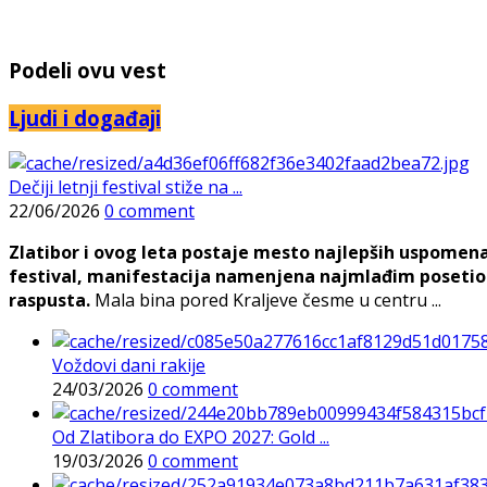
Podeli ovu vest
Ljudi i događaji
Dečiji letnji festival stiže na ...
22/06/2026
0 comment
Zlatibor i ovog leta postaje mesto najlepših uspomena, j
festival, manifestacija namenjena najmlađim posetioc
raspusta.
Mala bina pored Kraljeve česme u centru ...
Voždovi dani rakije
24/03/2026
0 comment
Od Zlatibora do EXPO 2027: Gold ...
19/03/2026
0 comment