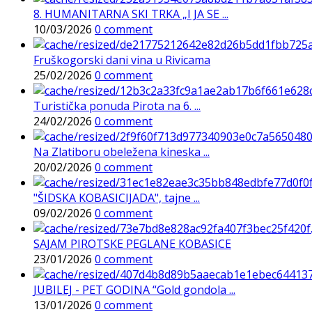
8. HUMANITARNA SKI TRKA „I JA SE ...
10/03/2026
0 comment
Fruškogorski dani vina u Rivicama
25/02/2026
0 comment
Turistička ponuda Pirota na 6. ...
24/02/2026
0 comment
Na Zlatiboru obeležena kineska ...
20/02/2026
0 comment
"ŠIDSKA KOBASICIJADA", tajne ...
09/02/2026
0 comment
SAJAM PIROTSKE PEGLANE KOBASICE
23/01/2026
0 comment
JUBILEJ - PET GODINA “Gold gondola ...
13/01/2026
0 comment