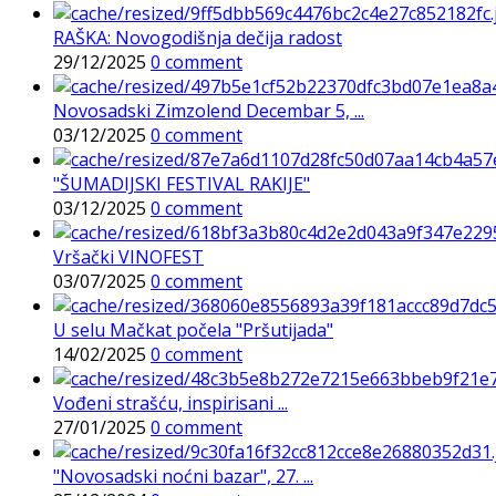
RAŠKA: Novogodišnja dečija radost
29/12/2025
0 comment
Novosadski Zimzolend Decembar 5, ...
03/12/2025
0 comment
"ŠUMADIJSKI FESTIVAL RAKIJE"
03/12/2025
0 comment
Vršački VINOFEST
03/07/2025
0 comment
U selu Mačkat počela "Pršutijada"
14/02/2025
0 comment
Vođeni strašću, inspirisani ...
27/01/2025
0 comment
"Novosadski noćni bazar", 27. ...