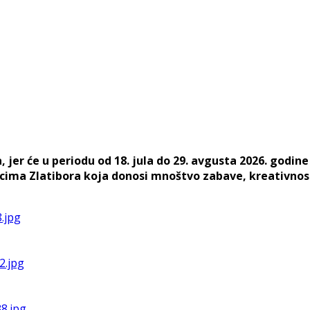
er će u periodu od 18. jula do 29. avgusta 2026. godine n
ima Zlatibora koja donosi mnoštvo zabave, kreativnost