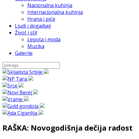
Nacionalna kuhinja
Internacionalna kuhinja
Hrana i piće
Ljudi i dogadjaji
Život i stil
Lepota i moda
Muzika
Galerije
RAŠKA: Novogodišnja dečija radost