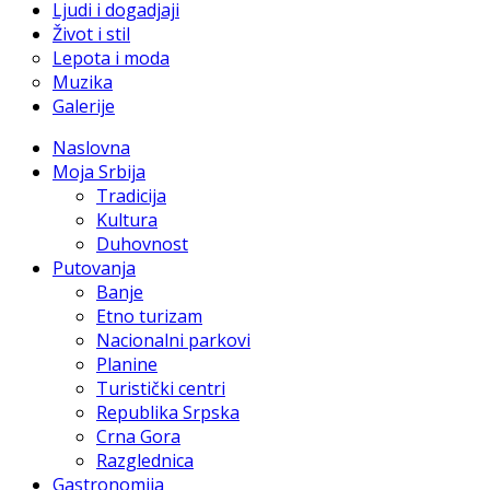
Ljudi i dogadjaji
Život i stil
Lepota i moda
Muzika
Galerije
Naslovna
Moja Srbija
Tradicija
Kultura
Duhovnost
Putovanja
Banje
Etno turizam
Nacionalni parkovi
Planine
Turistički centri
Republika Srpska
Crna Gora
Razglednica
Gastronomija