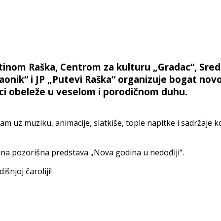
pštinom Raška, Centrom za kulturu „Gradac“, Sred
nik“ i JP „Putevi Raška“ organizuje bogat no
ici obeleže u veselom i porodičnom duhu.
 uz muziku, animacije, slatkiše, tople napitke i sadržaje ko
vana pozorišna predstava „Nova godina u nedođiji“.
njoj čaroliji!