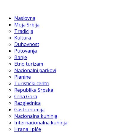
Naslovna
Moja Srbija
Tradicija
Kultura
Duhovnost
Putovanja
Banje
Etno turizam
Nacionalni parkovi
Planine
Turistički centri
Republika Srpska
Crna Gora
Razglednica
Gastronomija
Nacionalna kuhinja
Internacionalna kuhinja
Hrana i piće