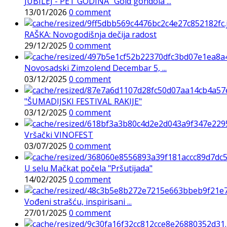
JUBILEJ - PET GODINA “Gold gondola ...
13/01/2026
0 comment
RAŠKA: Novogodišnja dečija radost
29/12/2025
0 comment
Novosadski Zimzolend Decembar 5, ...
03/12/2025
0 comment
"ŠUMADIJSKI FESTIVAL RAKIJE"
03/12/2025
0 comment
Vršački VINOFEST
03/07/2025
0 comment
U selu Mačkat počela "Pršutijada"
14/02/2025
0 comment
Vođeni strašću, inspirisani ...
27/01/2025
0 comment