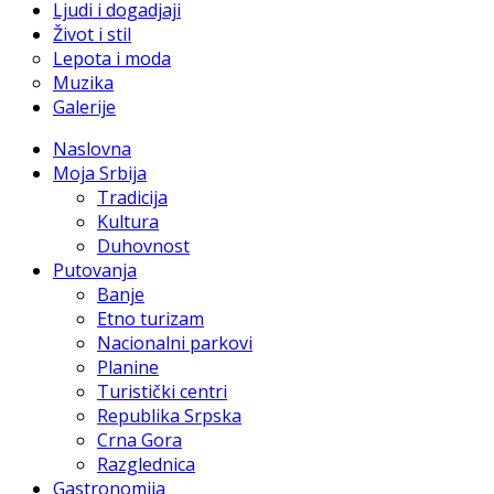
Ljudi i dogadjaji
Život i stil
Lepota i moda
Muzika
Galerije
Naslovna
Moja Srbija
Tradicija
Kultura
Duhovnost
Putovanja
Banje
Etno turizam
Nacionalni parkovi
Planine
Turistički centri
Republika Srpska
Crna Gora
Razglednica
Gastronomija