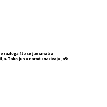
je razloga što se jun smatra
a. Tako jun u narodu nazivaju još: