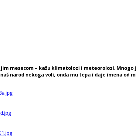
tnjim mesecom – kažu klimatolozi i meteorolozi. Mnogo 
š narod nekoga voli, onda mu tepa i daje imena od milj