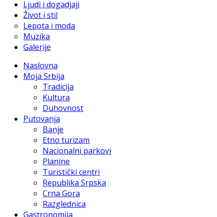
Ljudi i dogadjaji
Život i stil
Lepota i moda
Muzika
Galerije
Naslovna
Moja Srbija
Tradicija
Kultura
Duhovnost
Putovanja
Banje
Etno turizam
Nacionalni parkovi
Planine
Turistički centri
Republika Srpska
Crna Gora
Razglednica
Gastronomija