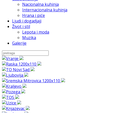
Nacionalna kuhinja
Internacionalna kuhinja
Hrana i piće
Ljudi i dogadjaji
Život i stil
Lepota i moda
Muzika
Galerije