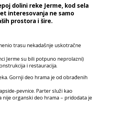
poj dolini reke Jerme, kod sela
met interesovanja ne samo
ših prostora i šire.
zamenio trasu nekadašnje uskotračne
ci Jerme su bili potpuno neprolazni)
strukcija i restauracija.
eka. Gornji deo hrama je od obrađenih
pside-pevnice. Parter služi kao
ta nije organski deo hrama – pridodata je