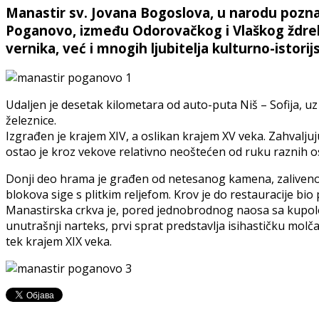
Manastir sv. Jovana Bogoslova, u narodu poznat
Poganovo, između Odorovačkog i Vlaškog ždrel
vernika, već i mnogih ljubitelja kulturno-istorijs
Udaljen je desetak kilometara od auto-puta Niš – Sofija, 
železnice.
Izgrađen je krajem XIV, a oslikan krajem XV veka. Zahvalju
ostao je kroz vekove relativno neoštećen od ruku raznih os
Donji deo hrama je građen od netesanog kamena, zalivenog
blokova sige s plitkim reljefom. Krov je do restauracije bi
Manastirska crkva je, pored jednobrodnog naosa sa kupolom
unutrašnji narteks, prvi sprat predstavlja isihastičku molč
tek krajem XIX veka.