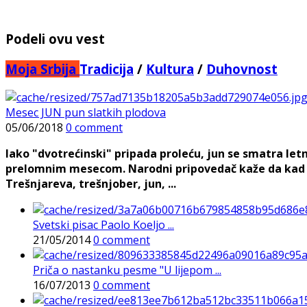
Podeli ovu vest
Moja Srbija
Tradicija
/
Kultura
/
Duhovnost
Mesec JUN pun slatkih plodova
05/06/2018
0 comment
Iako "dvotrećinski" pripada proleću, jun se smatra le
prelomnim mesecom. Narodni pripovedač kaže da kad na
Trešnjareva, trešnjober, jun, ...
Svetski pisac Paolo Koeljo ...
21/05/2014
0 comment
Priča o nastanku pesme "U lijepom ...
16/07/2013
0 comment