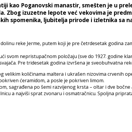
iji kao Poganovski manastir, smešten je u prele
a. Zbog izuzetne lepote već vekovima je pred
kih spomenika, ljubitelja prirode i izletnika sa na
uz dolinu reke Jerme, putem koji je pre četrdesetak godina 
jući svom nepristupačnom položaju (sve do 1927. godine klan
vajača. Pre tridesetak godina izvršena je sveobuhvatna rekon
 velikim količinama maltera i ukrašen nizovima crvenih op
o pokriven ćeramidom, a posle je pokriven limom.
, sagrađena po šemi razvijenog krsta – oltar i dve bočne a
alnicu a najviši sprat zvonaru i osmatračnicu. Spoljna pripra