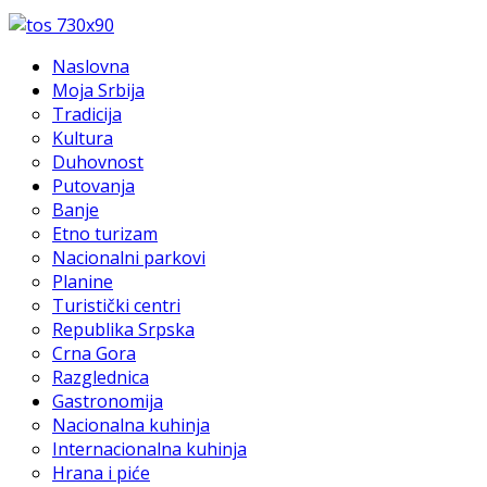
Naslovna
Moja Srbija
Tradicija
Kultura
Duhovnost
Putovanja
Banje
Etno turizam
Nacionalni parkovi
Planine
Turistički centri
Republika Srpska
Crna Gora
Razglednica
Gastronomija
Nacionalna kuhinja
Internacionalna kuhinja
Hrana i piće