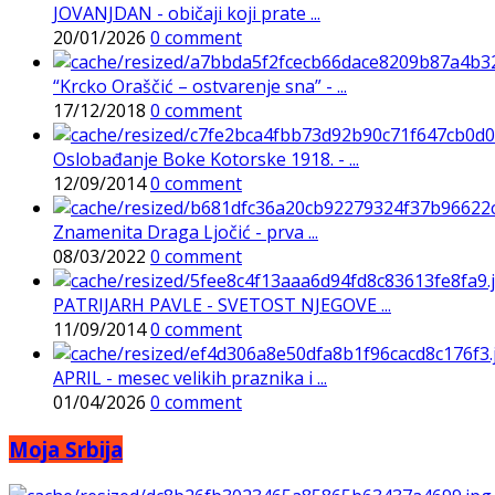
JOVANJDAN - običaji koji prate ...
20/01/2026
0 comment
“Krcko Oraščić – ostvarenje sna” - ...
17/12/2018
0 comment
Oslobađanje Boke Kotorske 1918. - ...
12/09/2014
0 comment
Znamenita Draga Ljočić - prva ...
08/03/2022
0 comment
PATRIJARH PAVLE - SVETOST NJEGOVE ...
11/09/2014
0 comment
APRIL - mesec velikih praznika i ...
01/04/2026
0 comment
Moja Srbija