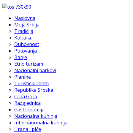
Naslovna
Moja Srbija
Tradicija
Kultura
Duhovnost
Putovanja
Banje
Etno turizam
Nacionalni parkovi
Planine
Turistički centri
Republika Srpska
Crna Gora
Razglednica
Gastronomija
Nacionalna kuhinja
Internacionalna kuhinja
Hrana i piće