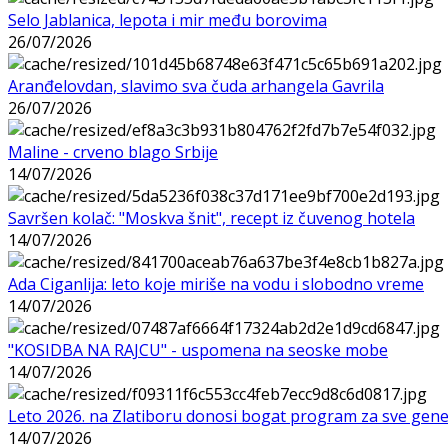
Selo Jablanica, lepota i mir među borovima
26/07/2026
Aranđelovdan, slavimo sva čuda arhangela Gavrila
26/07/2026
Maline - crveno blago Srbije
14/07/2026
Savršen kolač: "Moskva šnit", recept iz čuvenog hotela
14/07/2026
Ada Ciganlija: leto koje miriše na vodu i slobodno vreme
14/07/2026
"KOSIDBA NA RAJCU" - uspomena na seoske mobe
14/07/2026
Leto 2026. na Zlatiboru donosi bogat program za sve gene
14/07/2026