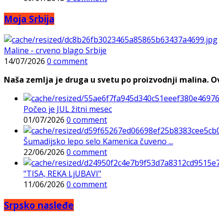
Moja Srbija
Maline - crveno blago Srbije
14/07/2026
0 comment
Naša zemlja je druga u svetu po proizvodnji malina. Ovi
Počeo je JUL žitni mesec
01/07/2026
0 comment
Šumadijsko lepo selo Kamenica čuveno ...
22/06/2026
0 comment
"TISA, REKA LjUBAVI"
11/06/2026
0 comment
Srpsko nasleđe