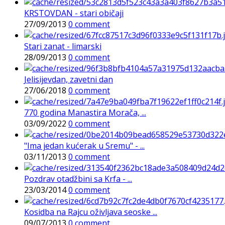
KRSTOVDAN - stari običaji
27/09/2013
0 comment
Stari zanat - limarski
28/09/2013
0 comment
Jelisijevdan, zavetni dan
27/06/2018
0 comment
770 godina Manastira Morača, ...
03/09/2022
0 comment
"Ima jedan kućerak u Sremu" - ...
03/11/2013
0 comment
Pozdrav otadžbini sa Krfa - ...
23/03/2014
0 comment
Kosidba na Rajcu oživljava seoske ...
09/07/2013
0 comment