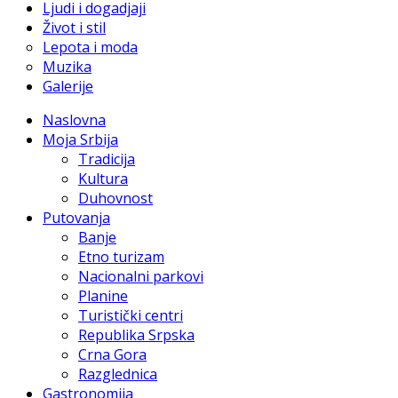
Ljudi i dogadjaji
Život i stil
Lepota i moda
Muzika
Galerije
Naslovna
Moja Srbija
Tradicija
Kultura
Duhovnost
Putovanja
Banje
Etno turizam
Nacionalni parkovi
Planine
Turistički centri
Republika Srpska
Crna Gora
Razglednica
Gastronomija