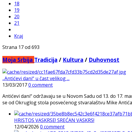
18
19
20
21
Kraj
Strana 17 od 693
Moja Srbija
Tradicija
/
Kultura
/
Duhovnost
„Antićevi dani“ u čast velikog ...
13/03/2017
0 comment
Antićevi dani“ održavaju se u Novom Sadu od 13. do 17. mar
se od Okruglog stola posvećenog stvaralaštvu Mike Antića,
HRISTOS VASKRSE! SREĆAN VASKRS!
12/04/2026
0 comment