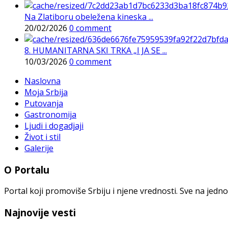
Na Zlatiboru obeležena kineska ...
20/02/2026
0 comment
8. HUMANITARNA SKI TRKA „I JA SE ...
10/03/2026
0 comment
Naslovna
Moja Srbija
Putovanja
Gastronomija
Ljudi i dogadjaji
Život i stil
Galerije
O Portalu
Portal koji promoviše Srbiju i njene vrednosti. Sve na jedno
Najnovije vesti