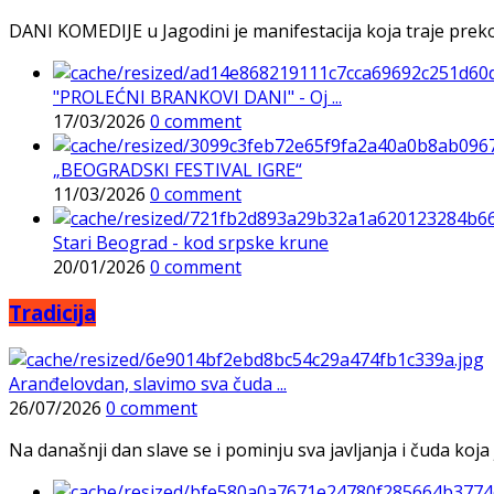
DANI KOMEDIJE u Jagodini je manifestacija koja traje preko p
"PROLEĆNI BRANKOVI DANI" - Oj ...
17/03/2026
0 comment
„BEOGRADSKI FESTIVAL IGRE“
11/03/2026
0 comment
Stari Beograd - kod srpske krune
20/01/2026
0 comment
Tradicija
Aranđelovdan, slavimo sva čuda ...
26/07/2026
0 comment
Na današnji dan slave se i pominju sva javljanja i čuda koja j