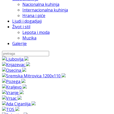
Nacionalna kuhinja
Internacionalna kuhinja
Hrana i piće
Ljudi i dogadjaji
Život i stil
Lepota i moda
Muzika
Galerije