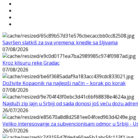
Savršen slatkiš za sva vremena: knedle sa šljivama
07/08/2026
Kroz klisuru reke Gradac
07/08/2026
Doživite Kopaonik na najlepši način – korak po korak
07/08/2026
Najduži zip lajn u Srbiji od sada donosi još veću dozu adre
26/07/2026
Veliko interesovanje za subvencionisani odmor u Srbiji - 
26/07/2026