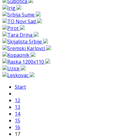
Start
12
13
14
15
16
17