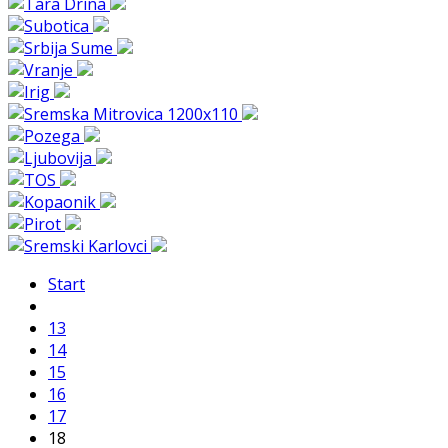
Start
13
14
15
16
17
18