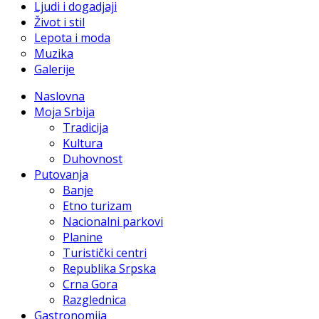
Ljudi i dogadjaji
Život i stil
Lepota i moda
Muzika
Galerije
Naslovna
Moja Srbija
Tradicija
Kultura
Duhovnost
Putovanja
Banje
Etno turizam
Nacionalni parkovi
Planine
Turistički centri
Republika Srpska
Crna Gora
Razglednica
Gastronomija