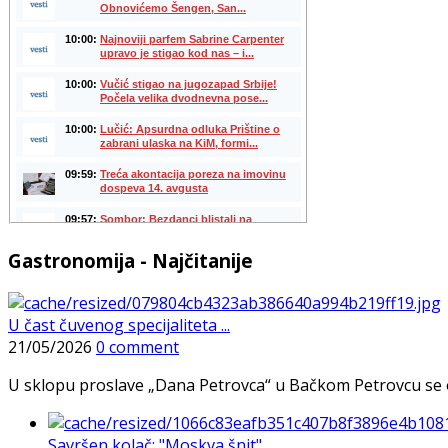
Gastronomija - Najčitanije
U čast čuvenog specijaliteta ...
21/05/2026
0 comment
U sklopu proslave „Dana Petrovca“ u Bačkom Petrovcu se održa
Savršen kolač: "Moskva šnit", ...