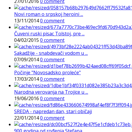
27/01/2016
0 comment
Novi roman o srpskoj heroini ...
13/11/2014
0 comment
Čuveni ruski pisac Tolstoj, pre ...
04/02/2015
0 comment
Sakadžije - snabdevači vodom u ...
07/09/2014
0 comment
Počinje "Novosadsko proleće"
17/03/2014
0 comment
Narodna verovanja na Trojice u ...
19/06/2016
0 comment
SREDA - napredan dan, stari običaji
22/01/2014
0 comment
900 godina od rođenja Stefana ...