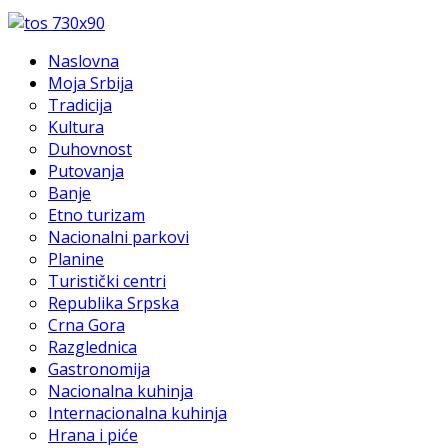
Naslovna
Moja Srbija
Tradicija
Kultura
Duhovnost
Putovanja
Banje
Etno turizam
Nacionalni parkovi
Planine
Turistički centri
Republika Srpska
Crna Gora
Razglednica
Gastronomija
Nacionalna kuhinja
Internacionalna kuhinja
Hrana i piće