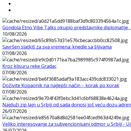
Gondola Etno Vibe Talks okupio predstavnike diplomatije, in
10/08/2026
Savršen slatkiš za sva vremena: knedle sa šljivama
07/08/2026
Kroz klisuru reke Gradac
07/08/2026
Doživite Kopaonik na najlepši način – korak po korak
07/08/2026
Najduži zip lajn u Srbiji od sada donosi još veću dozu adre
26/07/2026
Veliko interesovanje za subvencionisani odmor u Srbiji - 
26/07/2026