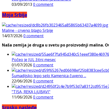
03/09/2013
0 comment
Moja Srbija
Maline - crveno blago Srbije
14/07/2026
0 comment
Naša zemlja je druga u svetu po proizvodnji malina. Ovi
Počeo je JUL žitni mesec
01/07/2026
0 comment
Šumadijsko lepo selo Kamenica čuveno ...
22/06/2026
0 comment
"TISA, REKA LjUBAVI"
11/06/2026
0 comment
Srpsko nasleđe