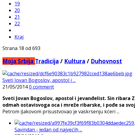
19
20
21
22
Kraj
Strana 18 od 693
Moja Srbija
Tradicija
/
Kultura
/
Duhovnost
Sveti Jovan Bogoslov, apostol i ...
21/05/2014
0 comment
Sveti Jovan Bogoslov, apostol i jevanđelist. Sin ribar
odmah ostavisvoga oca i mreže ribarske, i pođe sa sv
Petrom iJakovom prisustvovao je vaskrsenju kćeri ...
Savindan - jedan od najvećih ...