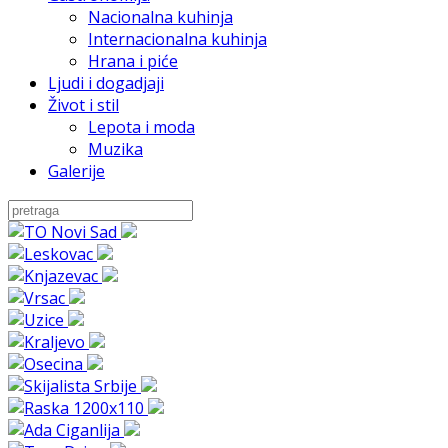
Nacionalna kuhinja
Internacionalna kuhinja
Hrana i piće
Ljudi i dogadjaji
Život i stil
Lepota i moda
Muzika
Galerije