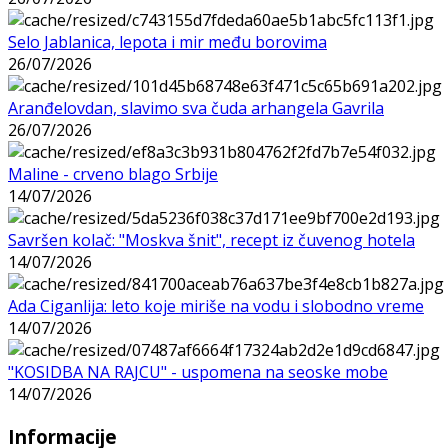
Selo Jablanica, lepota i mir među borovima
26/07/2026
Aranđelovdan, slavimo sva čuda arhangela Gavrila
26/07/2026
Maline - crveno blago Srbije
14/07/2026
Savršen kolač: "Moskva šnit", recept iz čuvenog hotela
14/07/2026
Ada Ciganlija: leto koje miriše na vodu i slobodno vreme
14/07/2026
"KOSIDBA NA RAJCU" - uspomena na seoske mobe
14/07/2026
Informacije