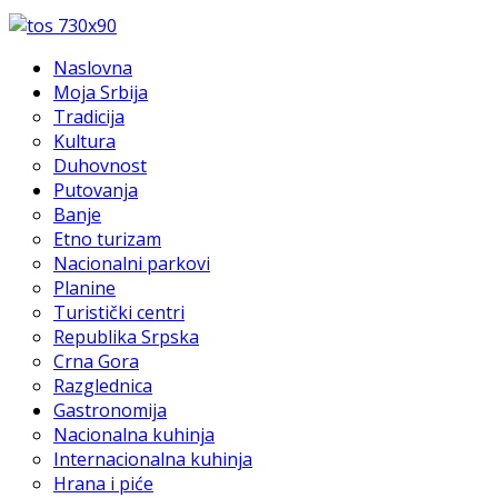
Naslovna
Moja Srbija
Tradicija
Kultura
Duhovnost
Putovanja
Banje
Etno turizam
Nacionalni parkovi
Planine
Turistički centri
Republika Srpska
Crna Gora
Razglednica
Gastronomija
Nacionalna kuhinja
Internacionalna kuhinja
Hrana i piće