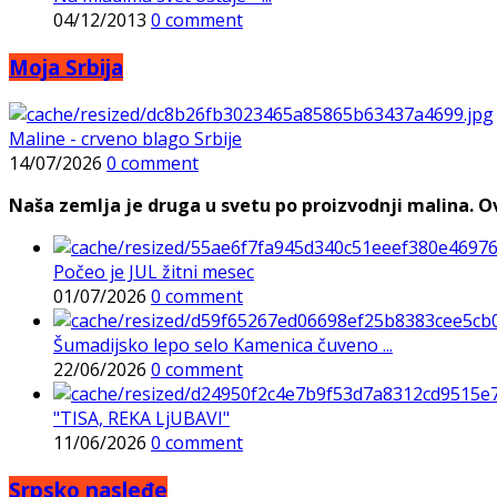
04/12/2013
0 comment
Moja Srbija
Maline - crveno blago Srbije
14/07/2026
0 comment
Naša zemlja je druga u svetu po proizvodnji malina. Ovi
Počeo je JUL žitni mesec
01/07/2026
0 comment
Šumadijsko lepo selo Kamenica čuveno ...
22/06/2026
0 comment
"TISA, REKA LjUBAVI"
11/06/2026
0 comment
Srpsko nasleđe