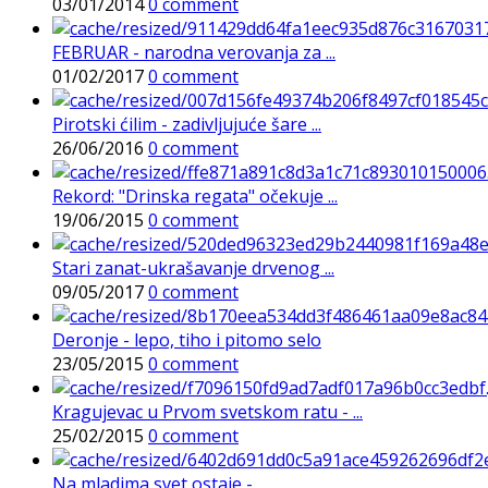
03/01/2014
0 comment
FEBRUAR - narodna verovanja za ...
01/02/2017
0 comment
Pirotski ćilim - zadivljujuće šare ...
26/06/2016
0 comment
Rekord: "Drinska regata" očekuje ...
19/06/2015
0 comment
Stari zanat-ukrašavanje drvenog ...
09/05/2017
0 comment
Deronje - lepo, tiho i pitomo selo
23/05/2015
0 comment
Kragujevac u Prvom svetskom ratu - ...
25/02/2015
0 comment
Na mladima svet ostaje - ...