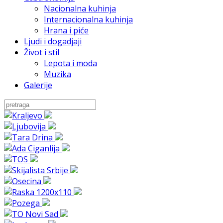
Nacionalna kuhinja
Internacionalna kuhinja
Hrana i piće
Ljudi i dogadjaji
Život i stil
Lepota i moda
Muzika
Galerije