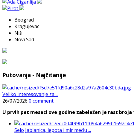
Beograd
Kragujevac
Niš
Novi Sad
Putovanja - Najčitanije
Veliko interesovanje za ...
26/07/2026
0 comment
U prvih pet meseci ove godine zabeležen je rast broja t
Selo Jablanica, lepota i mir među ...