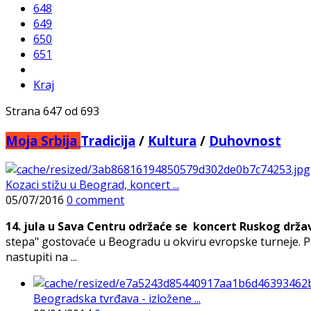
648
649
650
651
Kraj
Strana 647 od 693
Moja Srbija
Tradicija
/
Kultura
/
Duhovnost
Kozaci stižu u Beograd, koncert ...
05/07/2016
0 comment
14. jula u Sava Centru održaće se koncert Ruskog drž
stepa" gostovaće u Beogradu u okviru evropske turneje. Pore
nastupiti na ...
Beogradska tvrđava - izložene ...