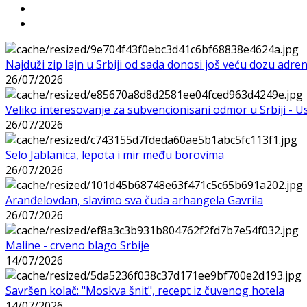
Najduži zip lajn u Srbiji od sada donosi još veću dozu adre
26/07/2026
Veliko interesovanje za subvencionisani odmor u Srbiji - 
26/07/2026
Selo Jablanica, lepota i mir među borovima
26/07/2026
Aranđelovdan, slavimo sva čuda arhangela Gavrila
26/07/2026
Maline - crveno blago Srbije
14/07/2026
Savršen kolač: "Moskva šnit", recept iz čuvenog hotela
14/07/2026