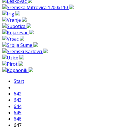
Start
642
643
644
645
646
647