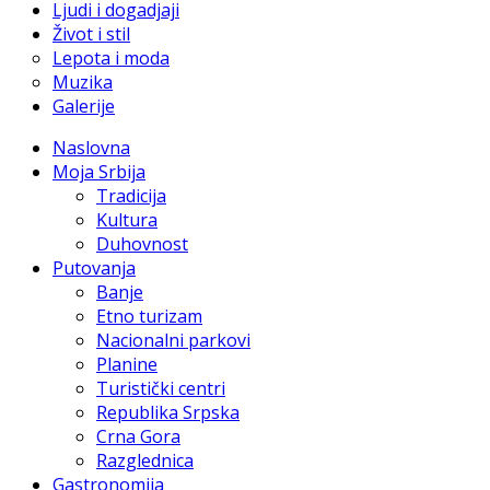
Ljudi i dogadjaji
Život i stil
Lepota i moda
Muzika
Galerije
Naslovna
Moja Srbija
Tradicija
Kultura
Duhovnost
Putovanja
Banje
Etno turizam
Nacionalni parkovi
Planine
Turistički centri
Republika Srpska
Crna Gora
Razglednica
Gastronomija