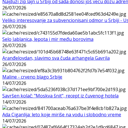
Najduži zip lajn u Srbiji od sada donosi još veću dozu adre
26/07/2026
Veliko interesovanje za subvencionisani odmor u Srbiji - 
26/07/2026
Selo Jablanica, lepota i mir među borovima
26/07/2026
Aranđelovdan, slavimo sva čuda arhangela Gavrila
26/07/2026
Maline - crveno blago Srbije
14/07/2026
Savršen kolač: "Moskva šnit", recept iz čuvenog hotela
14/07/2026
Ada Ciganlija: leto koje miriše na vodu i slobodno vreme
14/07/2026