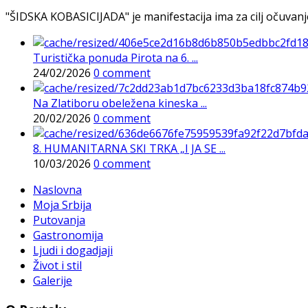
"ŠIDSKA KOBASICIJADA" je manifestacija ima za cilj očuvanje o
Turistička ponuda Pirota na 6. ...
24/02/2026
0 comment
Na Zlatiboru obeležena kineska ...
20/02/2026
0 comment
8. HUMANITARNA SKI TRKA „I JA SE ...
10/03/2026
0 comment
Naslovna
Moja Srbija
Putovanja
Gastronomija
Ljudi i dogadjaji
Život i stil
Galerije