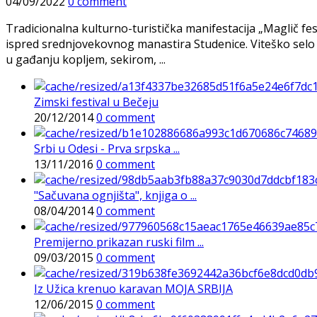
04/09/2022
0 comment
Tradicionalna kulturno-turistička manifestacija „Maglič fe
ispred srednjovekovnog manastira Studenice. Viteško selo 
u gađanju kopljem, sekirom, ...
Zimski festival u Bečeju
20/12/2014
0 comment
Srbi u Odesi - Prva srpska ...
13/11/2016
0 comment
"Sačuvana ognjišta", knjiga o ...
08/04/2014
0 comment
Premijerno prikazan ruski film ...
09/03/2015
0 comment
Iz Užica krenuo karavan MOJA SRBIJA
12/06/2015
0 comment