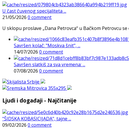
U čast čuvenog specijaliteta ...
21/05/2026
0 comment
U sklopu proslave „Dana Petrovca“ u Bačkom Petrovcu se održa
Savršen kolač: "Moskva šnit", ...
14/07/2026
0 comment
Savršen slatkiš za sva vremena: ...
07/08/2026
0 comment
Ljudi i događaji - Najčitanije
"ŠIDSKA KOBASICIJADA", tajne ...
09/02/2026
0 comment