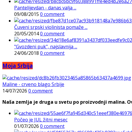
Pantelijevdan - danas valja ...
09/08/2015
0 comment
Čuveni srpski violinista pomaže ...
20/05/2014
0 comment
"Gvozdeni puk", najslavnija ...
24/06/2018
0 comment
Moja Srbija
Maline - crveno blago Srbije
14/07/2026
0 comment
Naša zemlja je druga u svetu po proizvodnji malina. Ovi
Počeo je JUL žitni mesec
01/07/2026
0 comment