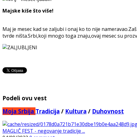
Majske kiše što više!
Maj je mesec kad se zaljubi i onaj ko to nije nameravao.Zašto
tvrde ništa.Srbi,koji mnogo toga znaju,ovaj mesec su prozv
Podeli ovu vest
Moja Srbija
Tradicija
/
Kultura
/
Duhovnost
MAGLIČ FEST - negovanje tradicije ...