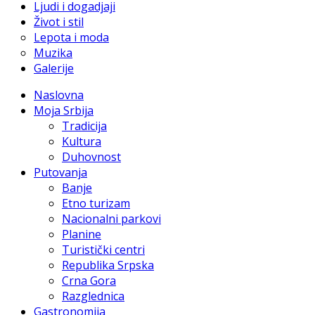
Ljudi i dogadjaji
Život i stil
Lepota i moda
Muzika
Galerije
Naslovna
Moja Srbija
Tradicija
Kultura
Duhovnost
Putovanja
Banje
Etno turizam
Nacionalni parkovi
Planine
Turistički centri
Republika Srpska
Crna Gora
Razglednica
Gastronomija