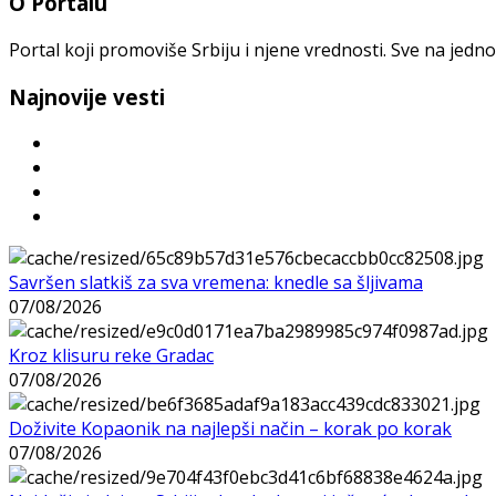
O Portalu
Portal koji promoviše Srbiju i njene vrednosti. Sve na jedno
Najnovije vesti
Savršen slatkiš za sva vremena: knedle sa šljivama
07/08/2026
Kroz klisuru reke Gradac
07/08/2026
Doživite Kopaonik na najlepši način – korak po korak
07/08/2026