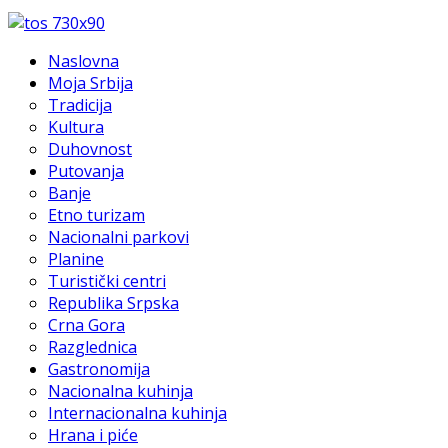
Naslovna
Moja Srbija
Tradicija
Kultura
Duhovnost
Putovanja
Banje
Etno turizam
Nacionalni parkovi
Planine
Turistički centri
Republika Srpska
Crna Gora
Razglednica
Gastronomija
Nacionalna kuhinja
Internacionalna kuhinja
Hrana i piće