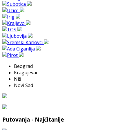
Beograd
Kragujevac
Niš
Novi Sad
Putovanja - Najčitanije