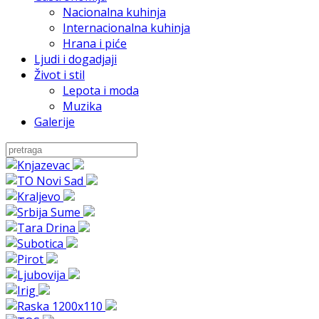
Nacionalna kuhinja
Internacionalna kuhinja
Hrana i piće
Ljudi i dogadjaji
Život i stil
Lepota i moda
Muzika
Galerije