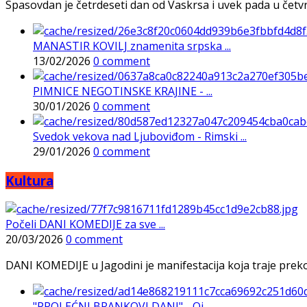
Spasovdan je četrdeseti dan od Vaskrsa i uvek pada u četvrtak
MANASTIR KOVILJ znamenita srpska ...
13/02/2026
0 comment
PIMNICE NEGOTINSKE KRAJINE - ...
30/01/2026
0 comment
Svedok vekova nad Ljuboviđom - Rimski ...
29/01/2026
0 comment
Kultura
Počeli DANI KOMEDIJE za sve ...
20/03/2026
0 comment
DANI KOMEDIJE u Jagodini je manifestacija koja traje preko p
"PROLEĆNI BRANKOVI DANI" - Oj ...