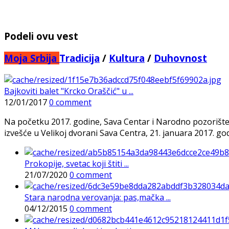
Podeli ovu vest
Moja Srbija
Tradicija
/
Kultura
/
Duhovnost
Bajkoviti balet "Krcko Oraščić" u ...
12/01/2017
0 comment
Na početku 2017. godine, Sava Centar i Narodno pozorište 
izvešće u Velikoj dvorani Sava Centra, 21. januara 2017. g
Prokopije, svetac koji štiti ...
21/07/2020
0 comment
Stara narodna verovanja: pas,mačka ...
04/12/2015
0 comment