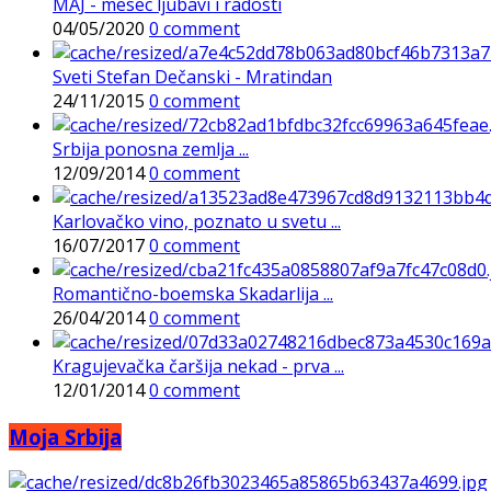
MAJ - mesec ljubavi i radosti
04/05/2020
0 comment
Sveti Stefan Dečanski - Mratindan
24/11/2015
0 comment
Srbija ponosna zemlja ...
12/09/2014
0 comment
Karlovačko vino, poznato u svetu ...
16/07/2017
0 comment
Romantično-boemska Skadarlija ...
26/04/2014
0 comment
Kragujevačka čaršija nekad - prva ...
12/01/2014
0 comment
Moja Srbija