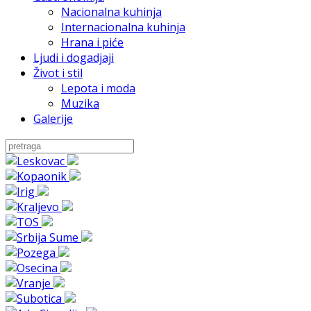
Nacionalna kuhinja
Internacionalna kuhinja
Hrana i piće
Ljudi i dogadjaji
Život i stil
Lepota i moda
Muzika
Galerije