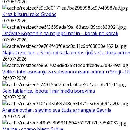
07/08/2026
Kroz klisuru reke Gradac
07/08/2026
Doživite Kopaonik na najlepši način – korak po korak
07/08/2026
Najduži zip lajn u Srbiji od sada donosi još veću dozu adre
26/07/2026
Veliko interesovanje za subvencionisani odmor u Srbiji - 
26/07/2026
Selo Jablanica, lepota i mir među borovima
26/07/2026
Aranđelovdan, slavimo sva čuda arhangela Gavrila
26/07/2026
Maline - crveno blago Srbije