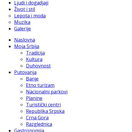
Ljudi i dogadjaji
Život i stil
Lepota i moda
Muzika
Galerije
Naslovna
Moja Srbija
Tradicija
Kultura
Duhovnost
Putovanja
Banje
Etno turizam
Nacionalni parkovi
Planine
Turistički centri
Republika Srpska
Crna Gora
Razglednica
Gastronomija