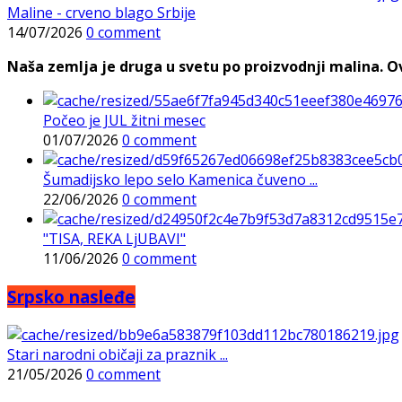
Maline - crveno blago Srbije
14/07/2026
0 comment
Naša zemlja je druga u svetu po proizvodnji malina. Ovi
Počeo je JUL žitni mesec
01/07/2026
0 comment
Šumadijsko lepo selo Kamenica čuveno ...
22/06/2026
0 comment
"TISA, REKA LjUBAVI"
11/06/2026
0 comment
Srpsko nasleđe
Stari narodni običaji za praznik ...
21/05/2026
0 comment