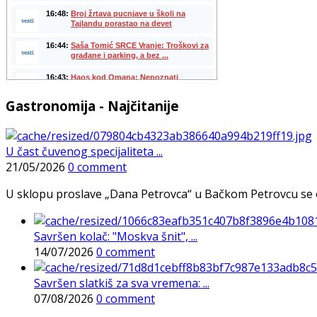
Gastronomija - Najčitanije
U čast čuvenog specijaliteta ...
21/05/2026
0 comment
U sklopu proslave „Dana Petrovca“ u Bačkom Petrovcu se održa
Savršen kolač: "Moskva šnit", ...
14/07/2026
0 comment
Savršen slatkiš za sva vremena: ...
07/08/2026
0 comment