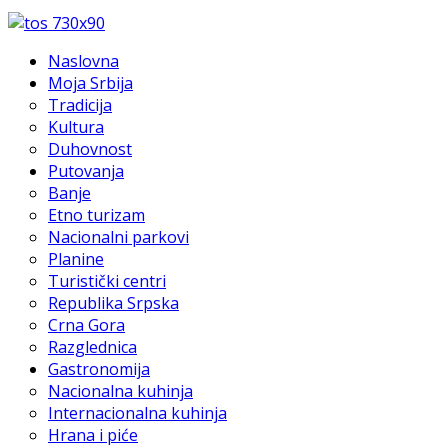
Naslovna
Moja Srbija
Tradicija
Kultura
Duhovnost
Putovanja
Banje
Etno turizam
Nacionalni parkovi
Planine
Turistički centri
Republika Srpska
Crna Gora
Razglednica
Gastronomija
Nacionalna kuhinja
Internacionalna kuhinja
Hrana i piće