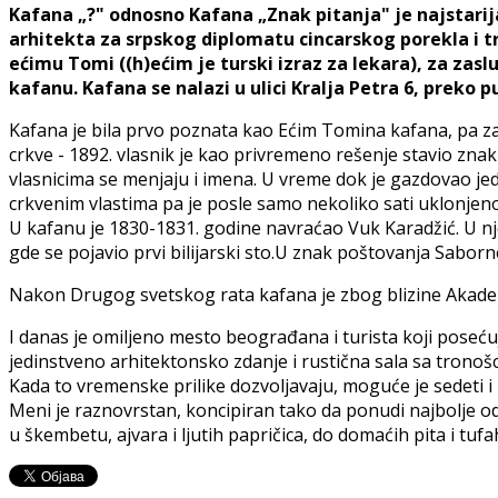
Kafana „?" odnosno Kafana „Znak pitanja" je najstarija
arhitekta za srpskog diplomatu cincarskog porekla i t
ećimu Tomi ((h)ećim je turski izraz za lekara), za zas
kafanu. Kafana se nalazi u ulici Kralja Petra 6, preko 
Kafana je bila prvo poznata kao Ećim Tomina kafana, pa za
crkve - 1892. vlasnik je kao privremeno rešenje stavio znak
vlasnicima se menjaju i imena. U vreme dok je gazdovao jeda
crkvenim vlastima pa je posle samo nekoliko sati uklonjeno
U kafanu je 1830-1831. godine navraćao Vuk Karadžić. U njoj 
gde se pojavio prvi bilijarski sto.U znak poštovanja Saborn
Nakon Drugog svetskog rata kafana je zbog blizine Akademi
I danas je omiljeno mesto beograđana i turista koji poseću
jedinstveno arhitektonsko zdanje i rustična sala sa tronošc
Kada to vremenske prilike dozvoljavaju, moguće je sedeti i u
Meni je raznovrstan, koncipiran tako da ponudi najbolje od 
u škembetu, ajvara i ljutih papričica, do domaćih pita i tufah