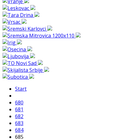
Start
680
681
682
683
684
685