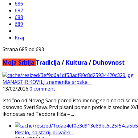
686
687
688
689
Kraj
Strana 685 od 693
Moja Srbija
Tradicija
/
Kultura
/
Duhovnost
MANASTIR KOVILJ znamenita srpska ...
13/02/2026
0 comment
Istočno od Novog Sada pored istoimenog sela nalazi se man
osnovao Sveti Sava. Prvi pisani pomen potiče iz sredine XVI
ikonostas rad Teodora Ilića – ...
Rikalo, najstariji duvački ...