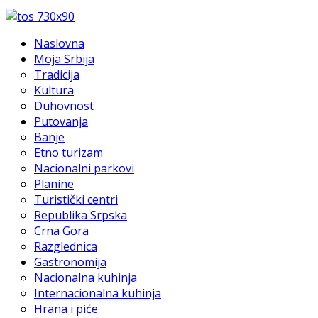
Naslovna
Moja Srbija
Tradicija
Kultura
Duhovnost
Putovanja
Banje
Etno turizam
Nacionalni parkovi
Planine
Turistički centri
Republika Srpska
Crna Gora
Razglednica
Gastronomija
Nacionalna kuhinja
Internacionalna kuhinja
Hrana i piće