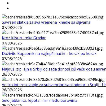
Savršen slatkiš za sva vremena: knedle sa šljivama
07/08/2026
Kroz klisuru reke Gradac
07/08/2026
Doživite Kopaonik na najlepši način – korak po korak
07/08/2026
Najduži zip lajn u Srbiji od sada donosi još veću dozu adre
26/07/2026
Veliko interesovanje za subvencionisani odmor u Srbiji - 
26/07/2026
Selo Jablanica, lepota i mir među borovima
26/07/2026