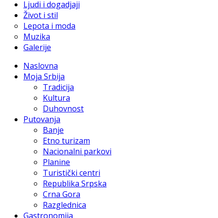
Ljudi i dogadjaji
Život i stil
Lepota i moda
Muzika
Galerije
Naslovna
Moja Srbija
Tradicija
Kultura
Duhovnost
Putovanja
Banje
Etno turizam
Nacionalni parkovi
Planine
Turistički centri
Republika Srpska
Crna Gora
Razglednica
Gastronomija