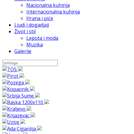
Nacionalna kuhinja
Internacionalna kuhinja
Hrana i piće
Ljudi i dogadjaji
Život i stil
Lepota i moda
Muzika
Galerije