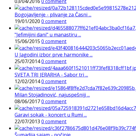
03/04/2016
0 comment
Bogojavljenje - plivanje za Časni ...
19/01/2020
0 comment
"Jefimijini dani" u manastiru ...
15/06/2015
0 comment
U Jagodini izbor prve harmonike ...
25/07/2014
0 comment
SVETA TRI JERARHA - Sabor tri ...
12/02/2014
0 comment
Milan Stojadinović, najuspešniji ...
08/06/2017
0 comment
Garavi sokak - koncert u Rumi ...
22/07/2013
0 comment
Šumadija sajam - počinje ...