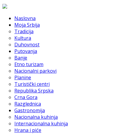
Naslovna
Moja Srbija
Tradicija
Kultura
Duhovnost
Putovanja
Banje
Etno turizam
Nacionalni parkovi
Planine
Turistički centri
Republika Srpska
Crna Gora
Razglednica
Gastronomija
Nacionalna kuhinja
Internacionalna kuhinja
Hrana i piće