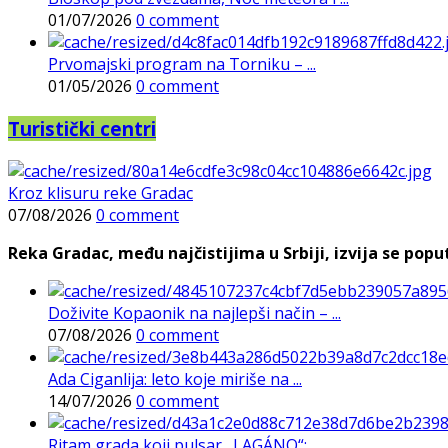
01/07/2026
0 comment
Prvomajski program na Torniku – ...
01/05/2026
0 comment
Turistički centri
Kroz klisuru reke Gradac
07/08/2026
0 comment
Reka Gradac, među najčistijima u Srbiji, izvija se poput 
Doživite Kopaonik na najlepši način – ...
07/08/2026
0 comment
Ada Ciganlija: leto koje miriše na ...
14/07/2026
0 comment
Ritam grada koji pulsar „LAGÁNO“: ...