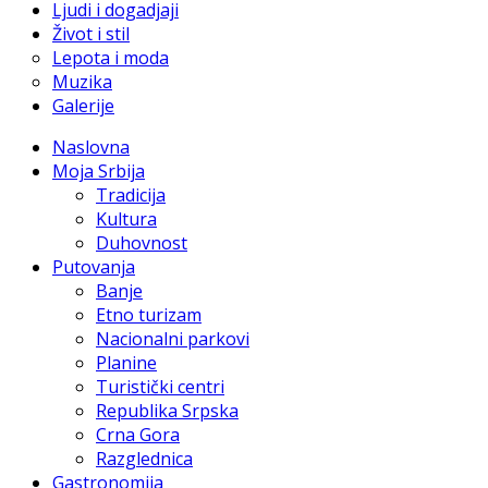
Ljudi i dogadjaji
Život i stil
Lepota i moda
Muzika
Galerije
Naslovna
Moja Srbija
Tradicija
Kultura
Duhovnost
Putovanja
Banje
Etno turizam
Nacionalni parkovi
Planine
Turistički centri
Republika Srpska
Crna Gora
Razglednica
Gastronomija