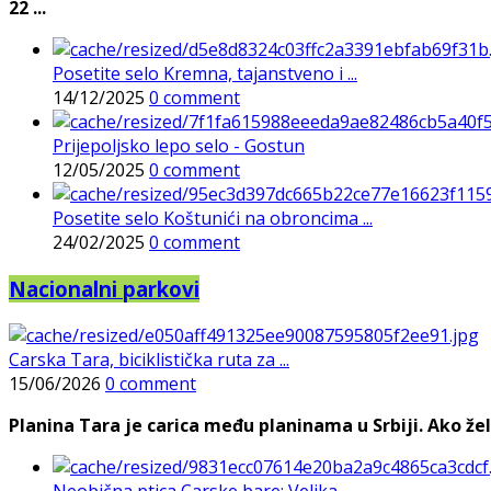
22 ...
Posetite selo Kremna, tajanstveno i ...
14/12/2025
0 comment
Prijepoljsko lepo selo - Gostun
12/05/2025
0 comment
Posetite selo Koštunići na obroncima ...
24/02/2025
0 comment
Nacionalni parkovi
Carska Tara, biciklistička ruta za ...
15/06/2026
0 comment
Planina Tara je carica među planinama u Srbiji. Ako želi
Neobična ptica Carske bare: Velika ...