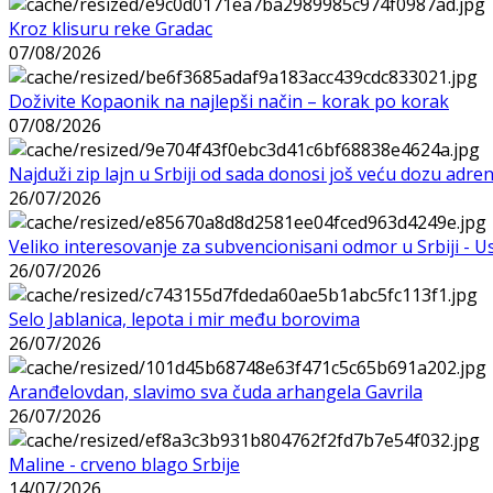
Kroz klisuru reke Gradac
07/08/2026
Doživite Kopaonik na najlepši način – korak po korak
07/08/2026
Najduži zip lajn u Srbiji od sada donosi još veću dozu adre
26/07/2026
Veliko interesovanje za subvencionisani odmor u Srbiji - 
26/07/2026
Selo Jablanica, lepota i mir među borovima
26/07/2026
Aranđelovdan, slavimo sva čuda arhangela Gavrila
26/07/2026
Maline - crveno blago Srbije
14/07/2026