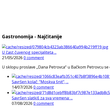
Gastronomija - Najčitanije
U čast čuvenog specijaliteta ...
21/05/2026
0 comment
U sklopu proslave „Dana Petrovca“ u Bačkom Petrovcu se održa
Savršen kolač: "Moskva šnit", ...
14/07/2026
0 comment
Savršen slatkiš za sva vremena: ...
07/08/2026
0 comment