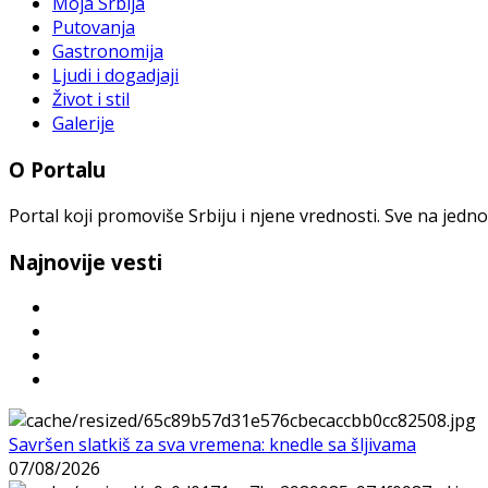
Moja Srbija
Putovanja
Gastronomija
Ljudi i dogadjaji
Život i stil
Galerije
O Portalu
Portal koji promoviše Srbiju i njene vrednosti. Sve na jedno
Najnovije vesti
Savršen slatkiš za sva vremena: knedle sa šljivama
07/08/2026