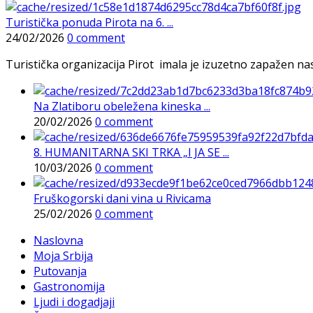
Turistička ponuda Pirota na 6. ...
24/02/2026
0 comment
Turistička organizacija Pirot imala je izuzetno zapažen n
Na Zlatiboru obeležena kineska ...
20/02/2026
0 comment
8. HUMANITARNA SKI TRKA „I JA SE ...
10/03/2026
0 comment
Fruškogorski dani vina u Rivicama
25/02/2026
0 comment
Naslovna
Moja Srbija
Putovanja
Gastronomija
Ljudi i dogadjaji