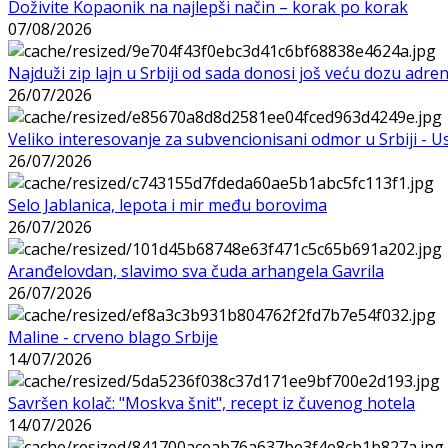
Doživite Kopaonik na najlepši način – korak po korak
07/08/2026
Najduži zip lajn u Srbiji od sada donosi još veću dozu adre
26/07/2026
Veliko interesovanje za subvencionisani odmor u Srbiji - 
26/07/2026
Selo Jablanica, lepota i mir među borovima
26/07/2026
Aranđelovdan, slavimo sva čuda arhangela Gavrila
26/07/2026
Maline - crveno blago Srbije
14/07/2026
Savršen kolač: "Moskva šnit", recept iz čuvenog hotela
14/07/2026