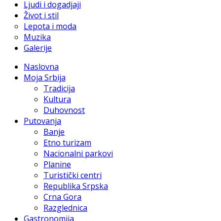
Ljudi i dogadjaji
Život i stil
Lepota i moda
Muzika
Galerije
Naslovna
Moja Srbija
Tradicija
Kultura
Duhovnost
Putovanja
Banje
Etno turizam
Nacionalni parkovi
Planine
Turistički centri
Republika Srpska
Crna Gora
Razglednica
Gastronomija