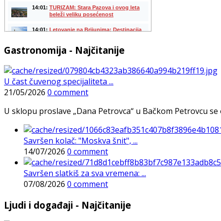
Gastronomija - Najčitanije
U čast čuvenog specijaliteta ...
21/05/2026
0 comment
U sklopu proslave „Dana Petrovca“ u Bačkom Petrovcu se održa
Savršen kolač: "Moskva šnit", ...
14/07/2026
0 comment
Savršen slatkiš za sva vremena: ...
07/08/2026
0 comment
Ljudi i događaji - Najčitanije