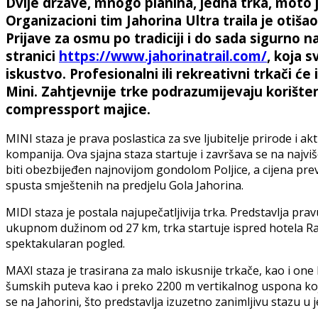
Dvije države, mnogo planina, jedna trka, moto je
Organizacioni tim Jahorina Ultra traila je otiš
Prijave za osmu po tradiciji i do sada sigurno n
stranici
https://www.jahorinatrail.com/
, koja 
iskustvo. Profesionalni ili rekreativni trkači će
Mini. Zahtjevnije trke podrazumijevaju korište
compressport majice.
MINI staza je prava poslastica za sve ljubitelje prirode i ak
kompanija. Ova sjajna staza startuje i završava se na najviš
biti obezbijeđen najnovijom gondolom Poljice, a cijena p
spusta smještenih na predjelu Gola Jahorina.
MIDI staza je postala najupečatljivija trka. Predstavlja prav
ukupnom dužinom od 27 km, trka startuje ispred hotela Rajs
spektakularan pogled.
MAXI staza je trasirana za malo iskusnije trkače, kao i o
šumskih puteva kao i preko 2200 m vertikalnog uspona koje
se na Jahorini, što predstavlja izuzetno zanimljivu stazu u