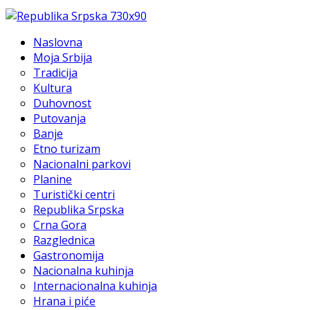
Naslovna
Moja Srbija
Tradicija
Kultura
Duhovnost
Putovanja
Banje
Etno turizam
Nacionalni parkovi
Planine
Turistički centri
Republika Srpska
Crna Gora
Razglednica
Gastronomija
Nacionalna kuhinja
Internacionalna kuhinja
Hrana i piće