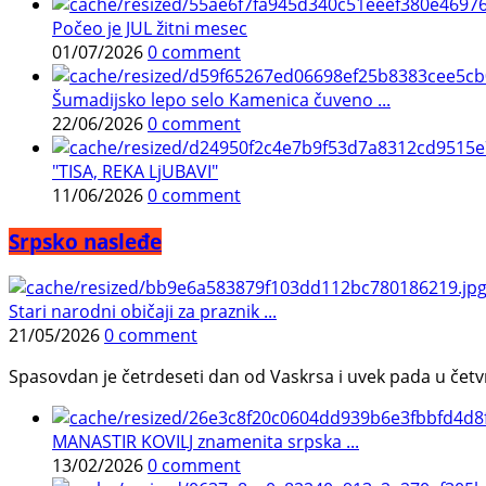
Počeo je JUL žitni mesec
01/07/2026
0 comment
Šumadijsko lepo selo Kamenica čuveno ...
22/06/2026
0 comment
"TISA, REKA LjUBAVI"
11/06/2026
0 comment
Srpsko nasleđe
Stari narodni običaji za praznik ...
21/05/2026
0 comment
Spasovdan je četrdeseti dan od Vaskrsa i uvek pada u četvrtak.
MANASTIR KOVILJ znamenita srpska ...
13/02/2026
0 comment