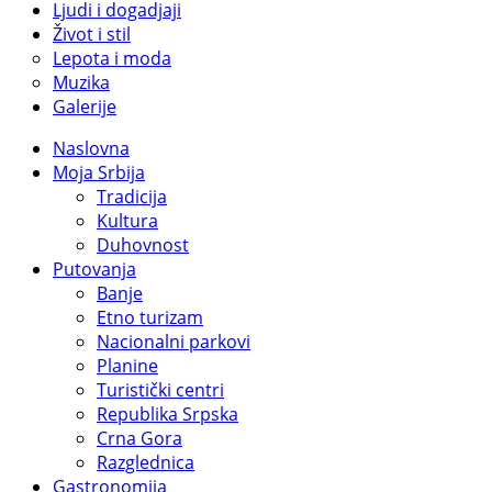
Ljudi i dogadjaji
Život i stil
Lepota i moda
Muzika
Galerije
Naslovna
Moja Srbija
Tradicija
Kultura
Duhovnost
Putovanja
Banje
Etno turizam
Nacionalni parkovi
Planine
Turistički centri
Republika Srpska
Crna Gora
Razglednica
Gastronomija