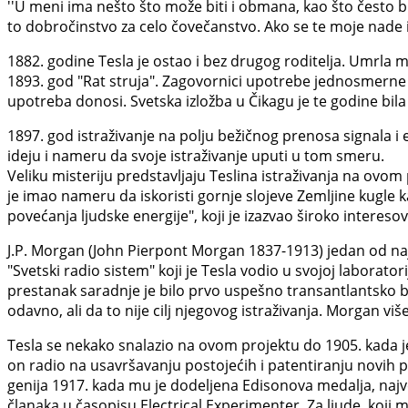
''U meni ima nešto što može biti i obmana, kao što često b
to dobročinstvo za celo čovečanstvo. Ako se te moje nade is
1882. godine Tesla je ostao i bez drugog roditelja. Umrla m
1893. god "Rat struja". Zagovornici upotrebe jednosmerne 
upotreba donosi. Svetska izložba u Čikagu je te godine bi
1897. god istraživanje na polju bežičnog prenosa signala i
ideju i nameru da svoje istraživanje uputi u tom smeru.
Veliku misteriju predstavljaju Teslina istraživanja na ovom
je imao nameru da iskoristi gornje slojeve Zemljine kugle k
povećanja ljudske energije", koji je izazvao široko interes
J.P. Morgan (John Pierpont Morgan 1837-1913) jedan od najb
"Svetski radio sistem" koji je Tesla vodio u svojoj laborat
prestanak saradnje je bilo prvo uspešno transantlantsko b
odavno, ali da to nije cilj njegovog istraživanja. Morgan vi
Tesla se nekako snalazio na ovom projektu do 1905. kada je 
on radio na usavršavanju postojećih i patentiranju novih pr
genija 1917. kada mu je dodeljena Edisonova medalja, najveć
članaka u časopisu Electrical Experimenter. Za ljude, koji m