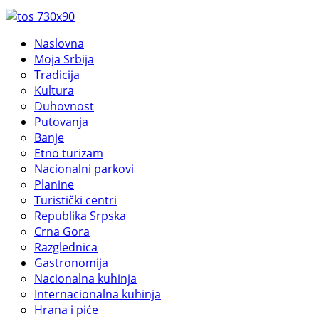
Naslovna
Moja Srbija
Tradicija
Kultura
Duhovnost
Putovanja
Banje
Etno turizam
Nacionalni parkovi
Planine
Turistički centri
Republika Srpska
Crna Gora
Razglednica
Gastronomija
Nacionalna kuhinja
Internacionalna kuhinja
Hrana i piće