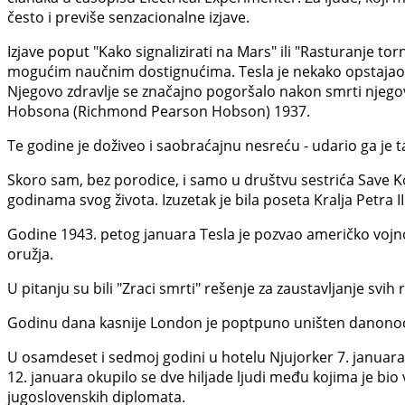
često i previše senzacionalne izjave.
Izjave poput "Kako signalizirati na Mars" ili "Rasturanje 
mogućim naučnim dostignućima. Tesla je nekako opstajao u
Njegovo zdravlje se značajno pogoršalo nakon smrti njeg
Hobsona (Richmond Pearson Hobson) 1937.
Te godine je doživeo i saobraćajnu nesreću - udario ga je ta
Skoro sam, bez porodice, i samo u društvu sestrića Save Kos
godinama svog života. Izuzetak je bila poseta Kralja Petr
Godine 1943. petog januara Tesla je pozvao američko vojno
oružja.
U pitanju su bili "Zraci smrti" rešenje za zaustavljanje svih
Godinu dana kasnije London je poptpuno uništen dano
U osamdeset i sedmoj godini u hotelu Njujorker 7. januara
12. januara okupilo se dve hiljade ljudi među kojima je bio 
jugoslovenskih diplomata.