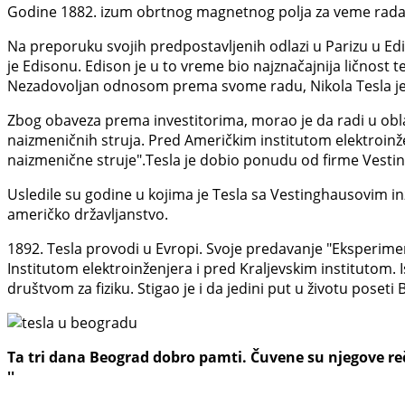
Godine 1882. izum obrtnog magnetnog polja za veme rada
Na preporuku svojih predpostavljenih odlazi u Parizu u E
je Edisonu. Edison je u to vreme bio najznačajnija ličnost 
Nezadovoljan odnosom prema svome radu, Nikola Tesla je v
Zbog obaveza prema investitorima, morao je da radi u oblast
naizmeničnih struja. Pred Američkim institutom elektroinž
naizmenične struje".Tesla je dobio ponudu od firme Vesting
Usledile su godine u kojima je Tesla sa Vestinghausovim in
američko državljanstvo.
1892. Tesla provodi u Evropi. Svoje predavanje "Eksperimen
Institutom elektroinženjera i pred Kraljevskim institutom.
društvom za fiziku. Stigao je i da jedini put u životu poseti
Ta tri dana Beograd dobro pamti. Čuvene su njegove reč
''