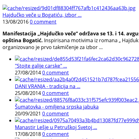
Hajdučko veče u Bogatiću, izbor ...
13/08/2016
0 comment
Manifestacija „Hajdučko veče“ održava se 13. i 14. avgus
opština Bogatić.
Inspirisana motivima iz romana „ Hajduk S
organizovano je prvo takmičenje za izbor ...
"Stojte galije carske" ...
27/08/2014
0 comment
DANI VRANJA - tradicija na ...
25/08/2014
0 comment
Šumatovka - omiljena srpska jabuka
20/09/2021
0 comment
Manastir Lešje u Petruškoj Svetoj ...
17/08/2018
0 comment