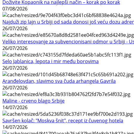
Doživite Kopaonik na najlepši način – korak po korak
07/08/2026
Najduži zip lajn u Srbiji od sada donosi još veću dozu adre
26/07/2026
Veliko interesovanje za subvencionisani odmor u Srbiji - 
26/07/2026
Selo Jablanica, lepota i mir među borovima
26/07/2026
Aranđelovdan, slavimo sva čuda arhangela Gavrila
26/07/2026
Maline - crveno blago Srbije
14/07/2026
Savršen kolač: "Moskva šnit", recept iz čuvenog hotela
14/07/2026