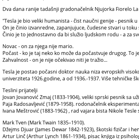
Dva dana ranije tadašnji gradonačelnik Njujorka Fiorelo La 
"Tesla je bio veliki humanista - čist naučni genije - pesnik u 
On je činio izvanredne, zapanjujuce, čudesne stvari u toku 
Činio je to jednostavno da bi služio ljudskom rodu - a za svo
Novac - on za njega nije mario.
Počast - ko je taj neko ko može da počastvuje drugog. To je
Zahvalnost - on je nije očekivao niti je tražio...
Tesla je postao počasni doktor nauka niza evropskih visok
univerziteta 1926.godine, a od 1936.-1937. Više tehničke šk
Teslini prijatelji
Jovan Jovanović Zmaj (1833-1904), veliki sprski pesnik sa už
Paja Radosavljević (1879-1958). rodonačelnik eksperimenta
Ivana Meštrović (1883-1962) , rad vajara bista Nikole Tesle
Mark Tven (Mark Twain 1835–1910).
Džejms Djuar (James Dewar 1842-1923), škotski fizičar i he
Artur Linč (Arthur Lynch 1861-1934), pisac knjiga iz psiholo