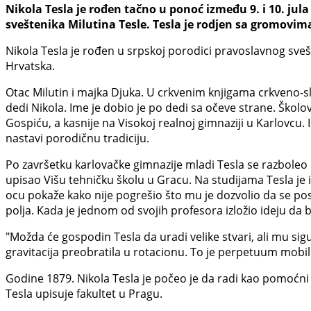
Nikola Tesla je rođen tačno u ponoć između 9. i 10. jula
sveštenika Milutina Tesle. Tesla je rodjen sa gromovim
Nikola Tesla je rođen u srpskoj porodici pravoslavnog sve
Hrvatska.
Otac Milutin i majka Djuka. U crkvenim knjigama crkveno-s
dedi Nikola. Ime je dobio je po dedi sa očeve strane. Škol
Gospiću, a kasnije na Visokoj realnoj gimnaziji u Karlovcu.
nastavi porodičnu tradiciju.
Po završetku karlovačke gimnazije mladi Tesla se razboleo 
upisao Višu tehničku školu u Gracu. Na studijama Tesla je
ocu pokaže kako nije pogrešio što mu je dozvolio da se posv
polja. Kada je jednom od svojih profesora izložio ideju da
"Možda će gospodin Tesla da uradi velike stvari, ali mu sig
gravitacija preobratila u rotacionu. To je perpetuum mobi
Godine 1879. Nikola Tesla je počeo je da radi kao pomoćni i
Tesla upisuje fakultet u Pragu.