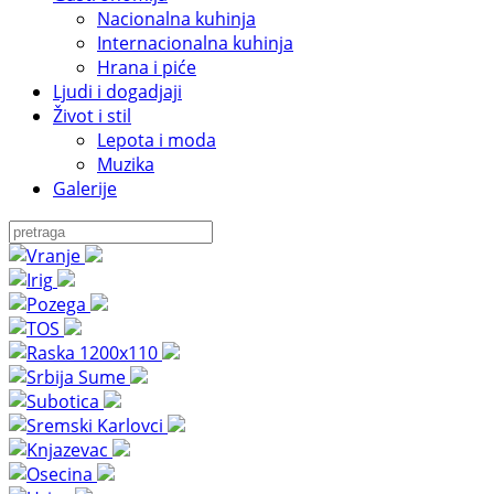
Nacionalna kuhinja
Internacionalna kuhinja
Hrana i piće
Ljudi i dogadjaji
Život i stil
Lepota i moda
Muzika
Galerije