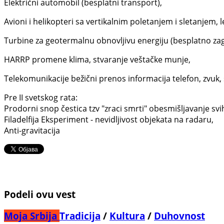
Električni automobil (besplatni transport),
Avioni i helikopteri sa vertikalnim poletanjem i sletanjem, let
Turbine za geotermalnu obnovljivu energiju (besplatno z
HARRP promene klima, stvaranje veštačke munje,
Telekomunikacije bežični prenos informacija telefon, zvuk, sli
Pre II svetskog rata:
Prodorni snop čestica tzv "zraci smrti" obesmišljavanje svi
Filadelfija Eksperiment - nevidljivost objekata na radaru,
Anti-gravitacija
Podeli ovu vest
Moja Srbija
Tradicija
/
Kultura
/
Duhovnost