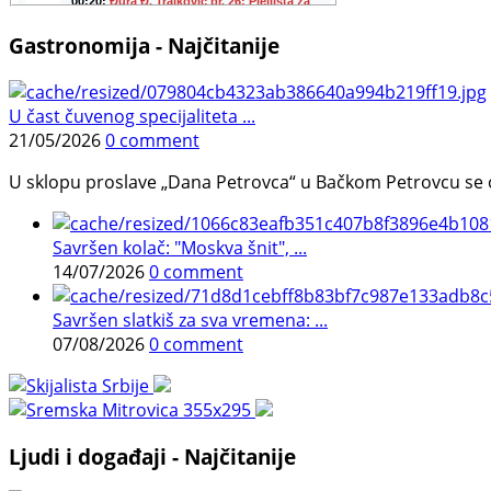
Gastronomija - Najčitanije
U čast čuvenog specijaliteta ...
21/05/2026
0 comment
U sklopu proslave „Dana Petrovca“ u Bačkom Petrovcu se održa
Savršen kolač: "Moskva šnit", ...
14/07/2026
0 comment
Savršen slatkiš za sva vremena: ...
07/08/2026
0 comment
Ljudi i događaji - Najčitanije