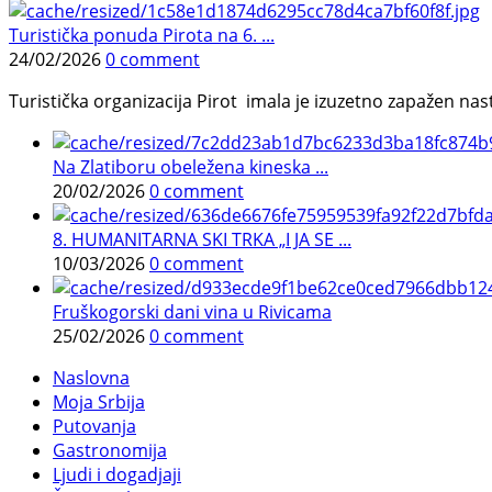
Turistička ponuda Pirota na 6. ...
24/02/2026
0 comment
Turistička organizacija Pirot imala je izuzetno zapažen n
Na Zlatiboru obeležena kineska ...
20/02/2026
0 comment
8. HUMANITARNA SKI TRKA „I JA SE ...
10/03/2026
0 comment
Fruškogorski dani vina u Rivicama
25/02/2026
0 comment
Naslovna
Moja Srbija
Putovanja
Gastronomija
Ljudi i dogadjaji