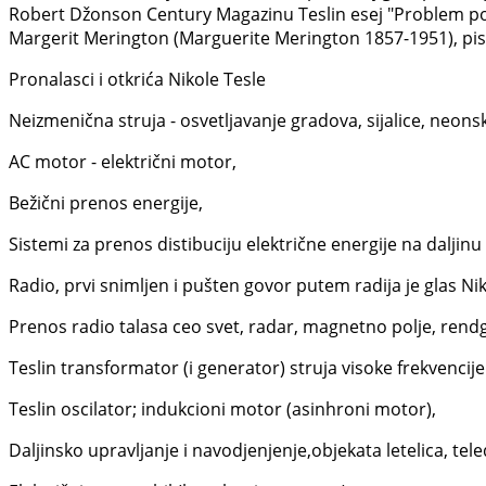
Robert Džonson Century Magazinu Teslin esej "Problem po
Margerit Merington (Marguerite Merington 1857-1951), pisac
Pronalasci i otkrića Nikole Tesle
Neizmenična struja - osvetljavanje gradova, sijalice, neons
AC motor - električni motor,
Bežični prenos energije,
Sistemi za prenos distibuciju električne energije na daljin
Radio, prvi snimljen i pušten govor putem radija je glas Ni
Prenos radio talasa ceo svet, radar, magnetno polje, rend
Teslin transformator (i generator) struja visoke frekvencije
Teslin oscilator; indukcioni motor (asinhroni motor),
Daljinsko upravljanje i navodjenjenje,objekata letelica, te