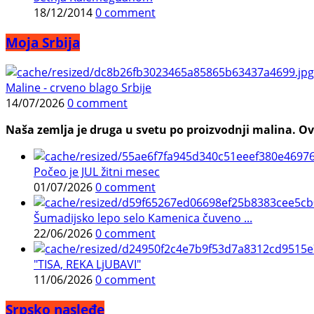
18/12/2014
0 comment
Moja Srbija
Maline - crveno blago Srbije
14/07/2026
0 comment
Naša zemlja je druga u svetu po proizvodnji malina. Ovi
Počeo je JUL žitni mesec
01/07/2026
0 comment
Šumadijsko lepo selo Kamenica čuveno ...
22/06/2026
0 comment
"TISA, REKA LjUBAVI"
11/06/2026
0 comment
Srpsko nasleđe