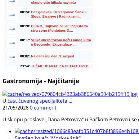
Gastronomija - Najčitanije
U čast čuvenog specijaliteta ...
21/05/2026
0 comment
U sklopu proslave „Dana Petrovca“ u Bačkom Petrovcu se održa
Savršen kolač: "Moskva šnit", ...