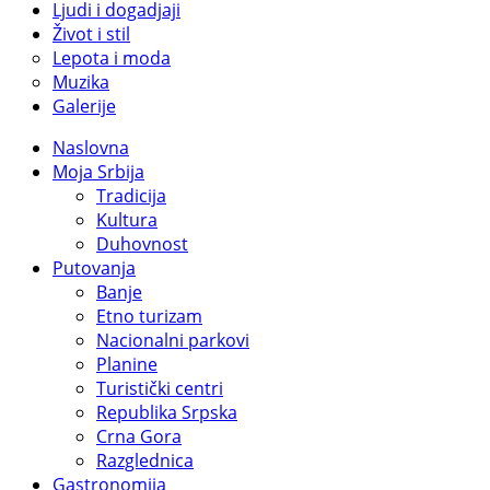
Ljudi i dogadjaji
Život i stil
Lepota i moda
Muzika
Galerije
Naslovna
Moja Srbija
Tradicija
Kultura
Duhovnost
Putovanja
Banje
Etno turizam
Nacionalni parkovi
Planine
Turistički centri
Republika Srpska
Crna Gora
Razglednica
Gastronomija