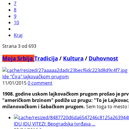
7
8
9
10
Kraj
Strana 3 od 693
Moja Srbija
Tradicija
/
Kultura
/
Duhovnost
Ide "Ćira" lajkovačkom prugom
11/01/2015
0 comment
1908. godine uskom lajkovačkom prugom prošao je prvi 
"američkom brzinom" podiže uz prugu: "To je Lajkovac,
milanovačkom i šabačkom prugom.
Sem toga to mesto le
IDU,IDU VITEZI: Beogradska tvrđava ...