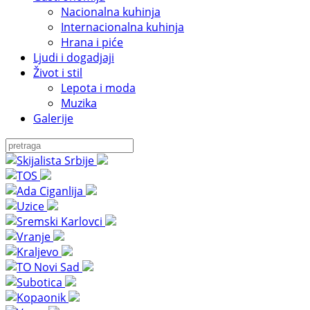
Nacionalna kuhinja
Internacionalna kuhinja
Hrana i piće
Ljudi i dogadjaji
Život i stil
Lepota i moda
Muzika
Galerije