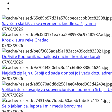
Savršen slatkiš za sva vremena: knedle sa šljivama
07/08/2026
Kroz klisuru reke Gradac
07/08/2026
Doživite Kopaonik na najlepši način – korak po korak
07/08/2026
Najduži zip lajn u Srbiji od sada donosi još veću dozu adre
26/07/2026
Veliko interesovanje za subvencionisani odmor u Srbiji - 
26/07/2026
Selo Jablanica, lepota i mir među borovima
26/07/2026