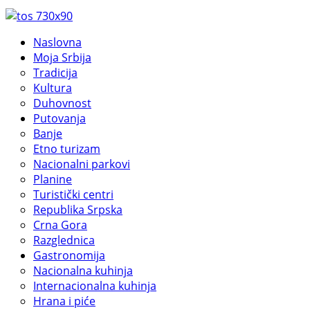
Naslovna
Moja Srbija
Tradicija
Kultura
Duhovnost
Putovanja
Banje
Etno turizam
Nacionalni parkovi
Planine
Turistički centri
Republika Srpska
Crna Gora
Razglednica
Gastronomija
Nacionalna kuhinja
Internacionalna kuhinja
Hrana i piće