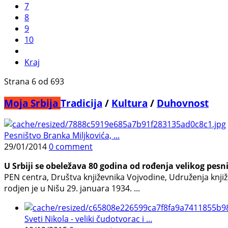
7
8
9
10
Kraj
Strana 6 od 693
Moja Srbija
Tradicija
/
Kultura
/
Duhovnost
Pesništvo Branka Miljkovića, ...
29/01/2014
0 comment
U Srbiji se obeležava 80 godina od rođenja velikog pesn
PEN centra, Društva književnika Vojvodine, Udruženja knjiže
rodjen je u Nišu 29. januara 1934. ...
Sveti Nikola - veliki čudotvorac i ...