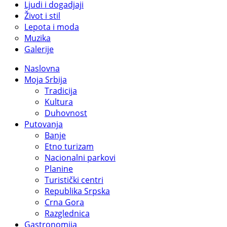
Ljudi i dogadjaji
Život i stil
Lepota i moda
Muzika
Galerije
Naslovna
Moja Srbija
Tradicija
Kultura
Duhovnost
Putovanja
Banje
Etno turizam
Nacionalni parkovi
Planine
Turistički centri
Republika Srpska
Crna Gora
Razglednica
Gastronomija