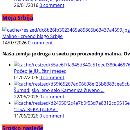
26/01/2016
0 comment
Moja Srbija
Maline - crveno blago Srbije
14/07/2026
0 comment
Naša zemlja je druga u svetu po proizvodnji malina. Ovi
Počeo je JUL žitni mesec
01/07/2026
0 comment
Šumadijsko lepo selo Kamenica čuveno ...
22/06/2026
0 comment
"TISA, REKA LjUBAVI"
11/06/2026
0 comment
Srpsko nasleđe