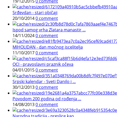
19/12/2015
0 comment
Srđevdan - stari običaji
20/10/2014
0 comment
Ispod samog vrha Zlatara manastir ...
14/11/2024
0 comment
MIHOLJDAN - dan moćnog iscelitelja
11/10/2017
0 comment
OCI - pravoslavni praznik očeva
04/01/2015
0 comment
Srpski kalendar - Sveti Danilo i ...
30/12/2013
0 comment
Povodom 200 godina od rođenja ...
14/08/2013
0 comment
Narodna tradicija - preslice kao ...