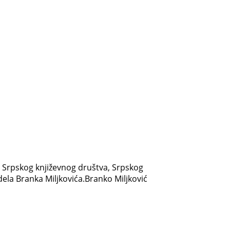
 Srpskog književnog društva, Srpskog
 dela Branka Miljkovića.Branko Miljković