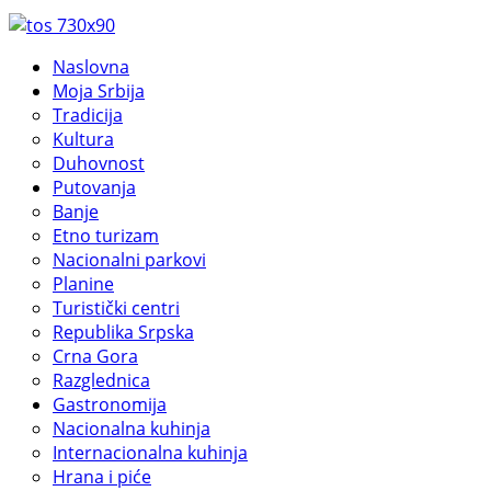
Naslovna
Moja Srbija
Tradicija
Kultura
Duhovnost
Putovanja
Banje
Etno turizam
Nacionalni parkovi
Planine
Turistički centri
Republika Srpska
Crna Gora
Razglednica
Gastronomija
Nacionalna kuhinja
Internacionalna kuhinja
Hrana i piće