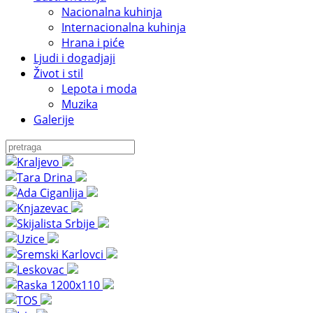
Nacionalna kuhinja
Internacionalna kuhinja
Hrana i piće
Ljudi i dogadjaji
Život i stil
Lepota i moda
Muzika
Galerije