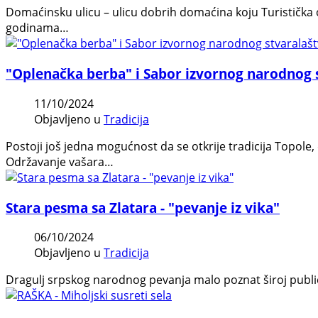
Domaćinsku ulicu – ulicu dobrih domaćina koju Turistička o
godinama…
"Oplenačka berba" i Sabor izvornog narodnog s
11/10/2024
Objavljeno u
Tradicija
Postoji još jedna mogućnost da se otkrije tradicija Topole
Održavanje vašara…
Stara pesma sa Zlatara - "pevanje iz vika"
06/10/2024
Objavljeno u
Tradicija
Dragulj srpskog narodnog pevanja malo poznat široj publici 