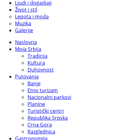
Ljudi i dogadjaji
Život i stil
Lepota i moda
Muzika
Galerije
Naslovna
Moja Srbija
Tradicija
Kultura
Duhovnost
Putovanja
Banje
Etno turizam
Nacionalni parkovi
Planine
Turistički centri
Republika Srpska
Crna Gora
Razglednica
Gastronomija