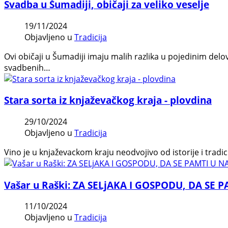
Svadba u Šumadiji, običaji za veliko veselje
19/11/2024
Objavljeno u
Tradicija
Ovi običaji u Šumadiji imaju malih razlika u pojedinim del
svadbenih…
Stara sorta iz knjaževačkog kraja - plovdina
29/10/2024
Objavljeno u
Tradicija
Vino je u knjaževackom kraju neodvojivo od istorije i tradi
Vašar u Raški: ZA SELjAKA I GOSPODU, DA SE
11/10/2024
Objavljeno u
Tradicija