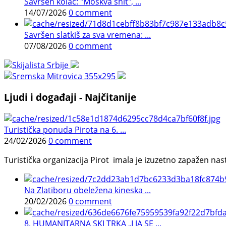
Savršen kolač: "Moskva šnit", ...
14/07/2026
0 comment
Savršen slatkiš za sva vremena: ...
07/08/2026
0 comment
Ljudi i događaji - Najčitanije
Turistička ponuda Pirota na 6. ...
24/02/2026
0 comment
Turistička organizacija Pirot imala je izuzetno zapažen n
Na Zlatiboru obeležena kineska ...
20/02/2026
0 comment
8. HUMANITARNA SKI TRKA „I JA SE ...