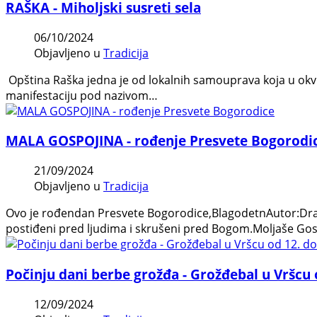
RAŠKA - Miholjski susreti sela
06/10/2024
Objavljeno u
Tradicija
Opština Raška jedna je od lokalnih samouprava koja u okv
manifestaciju pod nazivom…
MALA GOSPOJINA - rođenje Presvete Bogorodi
21/09/2024
Objavljeno u
Tradicija
Ovo je rođendan Presvete Bogorodice,BlagodetnAutor:Drag
postiđeni pred ljudima i skrušeni pred Bogom.Moljaše G
Počinju dani berbe grožđa - Grožđebal u Vršcu 
12/09/2024