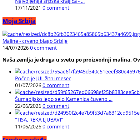
Najvoljenija srpska kraljica - ...
17/11/2021
0 comment
Moja Srbija
Maline - crveno blago Srbije
14/07/2026
0 comment
Naša zemlja je druga u svetu po proizvodnji malina. Ovi
Počeo je JUL žitni mesec
01/07/2026
0 comment
Šumadijsko lepo selo Kamenica čuveno ...
22/06/2026
0 comment
"TISA, REKA LjUBAVI"
11/06/2026
0 comment
Srpsko nasleđe