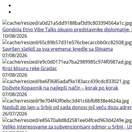
Gondola Etno Vibe Talks okupio predstavnike diplomatije, in
10/08/2026
Savršen slatkiš za sva vremena: knedle sa šljivama
07/08/2026
Kroz klisuru reke Gradac
07/08/2026
Doživite Kopaonik na najlepši način – korak po korak
07/08/2026
Najduži zip lajn u Srbiji od sada donosi još veću dozu adre
26/07/2026
Veliko interesovanje za subvencionisani odmor u Srbiji - 