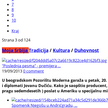
7
8
9
10
Kraj
Strana 3 od 124
Moja Srbija
Tradicija
/
Kultura
/
Duhovnost
"Poslednja pesma" - premijera ...
19/09/2013
0 comment
U beogradskom Pozorištu Moderna garaža u petak, 20. 
i diplomati Jovanu Dučiću. Kako je saopštio producent, 
pragu sedemdesetih ) poslat u Ameriku u specijalnu misi
Spomenik Njegošu u Andrićgradu, ...