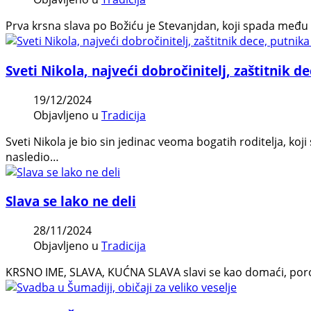
Prva krsna slava po Božiću je Stevanjdan, koji spada međ
Sveti Nikola, najveći dobročinitelj, zaštitnik 
19/12/2024
Objavljeno u
Tradicija
Sveti Nikola je bio sin jedinac veoma bogatih roditelja, ko
nasledio…
Slava se lako ne deli
28/11/2024
Objavljeno u
Tradicija
KRSNO IME, SLAVA, KUĆNA SLAVA slavi se kao domaći, porodični