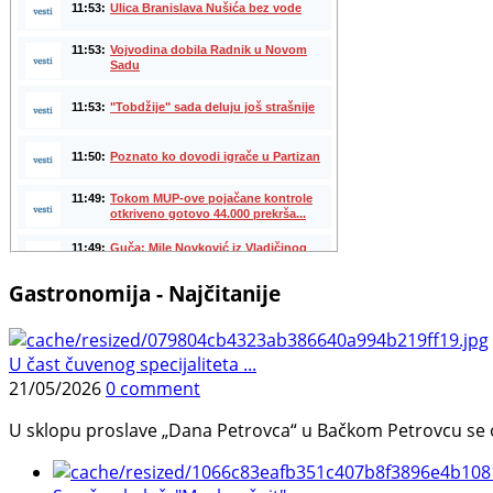
Gastronomija - Najčitanije
U čast čuvenog specijaliteta ...
21/05/2026
0 comment
U sklopu proslave „Dana Petrovca“ u Bačkom Petrovcu se održa