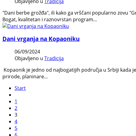
Objavljeno u
Tradicija
"Dani berbe grožđa", ili kako ga vrščani popularno zovu "Gr
Bogat, kvalitetan i raznovrstan program…
Dani vrganja na Kopaoniku
06/09/2024
Objavljeno u
Tradicija
Kopaonik je jedno od najbogatijih područja u Srbiji kada je
prirode, planinare…
Start
1
2
3
4
5
6