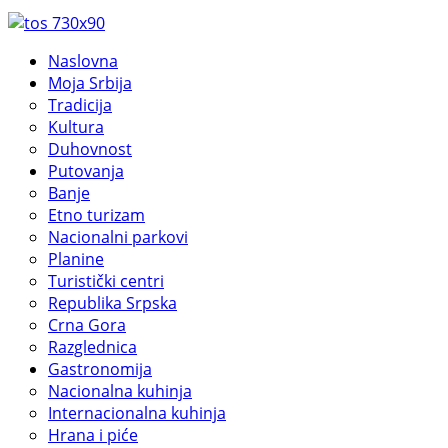
Naslovna
Moja Srbija
Tradicija
Kultura
Duhovnost
Putovanja
Banje
Etno turizam
Nacionalni parkovi
Planine
Turistički centri
Republika Srpska
Crna Gora
Razglednica
Gastronomija
Nacionalna kuhinja
Internacionalna kuhinja
Hrana i piće