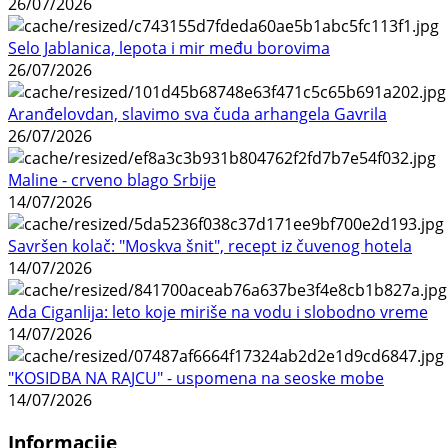
26/07/2026
Selo Jablanica, lepota i mir među borovima
26/07/2026
Aranđelovdan, slavimo sva čuda arhangela Gavrila
26/07/2026
Maline - crveno blago Srbije
14/07/2026
Savršen kolač: "Moskva šnit", recept iz čuvenog hotela
14/07/2026
Ada Ciganlija: leto koje miriše na vodu i slobodno vreme
14/07/2026
"KOSIDBA NA RAJCU" - uspomena na seoske mobe
14/07/2026
Informacije