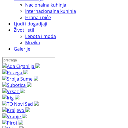
Nacionalna kuhinja
Internacionalna kuhinja
Hrana i piće
Ljudi i dogadjaji
Život i stil
Lepota i moda
Muzika
Galerije