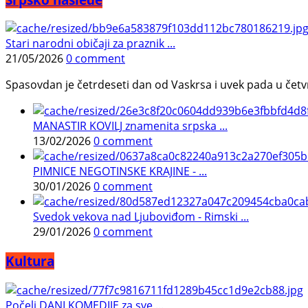
Stari narodni običaji za praznik ...
21/05/2026
0 comment
Spasovdan je četrdeseti dan od Vaskrsa i uvek pada u četvrtak.
MANASTIR KOVILJ znamenita srpska ...
13/02/2026
0 comment
PIMNICE NEGOTINSKE KRAJINE - ...
30/01/2026
0 comment
Svedok vekova nad Ljuboviđom - Rimski ...
29/01/2026
0 comment
Kultura
Počeli DANI KOMEDIJE za sve ...