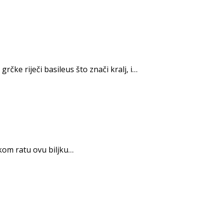
čke riječi basileus što znači kralj, i…
skom ratu ovu biljku…