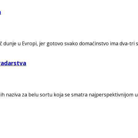
a
ođač dunje u Evropi, jer gotovo svako domaćinstvo ima dva-tr
radarstva
nih naziva za belu sortu koja se smatra najperspektivnijom 