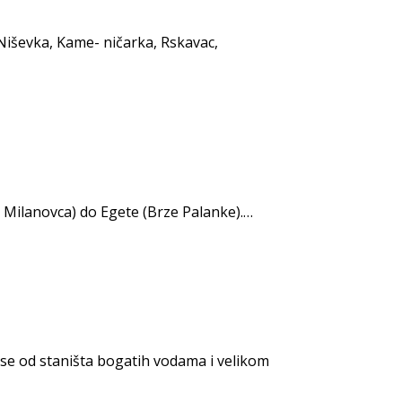
 Niševka, Kame- ničarka, Rskavac,
g Milanovca) do Egete (Brze Palanke).…
i se od staništa bogatih vodama i velikom