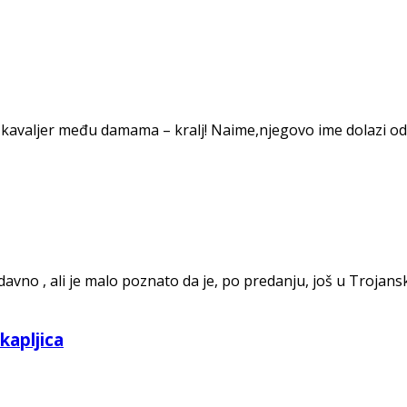
 kavaljer među damama – kralj! Naime,njegovo ime dolazi od gr
davno , ali je malo poznato da je, po predanju, još u Trojan
apljica