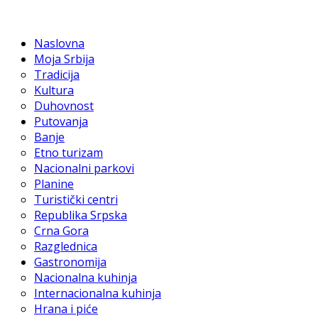
Naslovna
Moja Srbija
Tradicija
Kultura
Duhovnost
Putovanja
Banje
Etno turizam
Nacionalni parkovi
Planine
Turistički centri
Republika Srpska
Crna Gora
Razglednica
Gastronomija
Nacionalna kuhinja
Internacionalna kuhinja
Hrana i piće