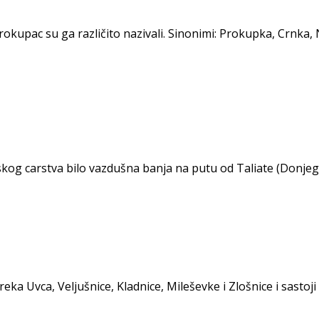
rokupac su ga različito nazivali. Sinonimi: Prokupka, Crnka,
mskog carstva bilo vazdušna banja na putu od Taliate (Donje
ka Uvca, Veljušnice, Kladnice, Mileševke i Zlošnice i sastoj