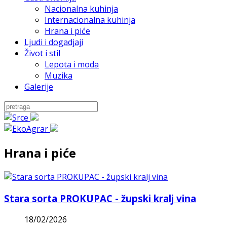
Nacionalna kuhinja
Internacionalna kuhinja
Hrana i piće
Ljudi i dogadjaji
Život i stil
Lepota i moda
Muzika
Galerije
Hrana i piće
Stara sorta PROKUPAC - župski kralj vina
18/02/2026