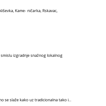
 Niševka, Kame- ničarka, Rskavac,
u smislu izgradnje snažnog lokalnog
o se slaže kako uz tradicionalna tako i…