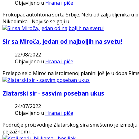
Objavljeno u
Hrana i piće
Prokupac autohtona sorta Srbije. Neki od zaljubljenika u p
Nikodimka... Najviše se gaji u…
Sir sa Miroča, jedan od najboljih na svetu!
22/08/2022
Objavljeno u
Hrana i piće
Prelepo selo Miroč na istoimenoj planini još je u doba Ri
Zlatarski sir - sasvim poseban ukus
24/07/2022
Objavljeno u
Hrana i piće
Područje proizvodnje Zlatarskog sira smešteno je izmedju re
pejzažnom i…