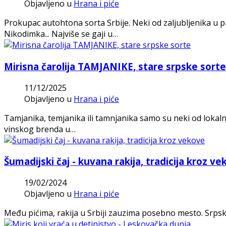
Objavljeno u
Hrana i piće
Prokupac autohtona sorta Srbije. Neki od zaljubljenika u p
Nikodimka... Najviše se gaji u…
Mirisna čarolija TAMJANIKE, stare srpske sorte
11/12/2025
Objavljeno u
Hrana i piće
Tamjanika, temjanika ili tamnjanika samo su neki od lokal
vinskog brenda u…
Šumadijski čaj - kuvana rakija, tradicija kroz v
19/02/2024
Objavljeno u
Hrana i piće
Među pićima, rakija u Srbiji zauzima posebno mesto. Srpsko