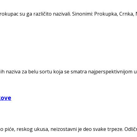
rokupac su ga različito nazivali. Sinonimi: Prokupka, Crnka,
nih naziva za belu sortu koja se smatra najperspektivnijom 
ekove
 piće, reskog ukusa, neizostavni je deo svake trpeze. Odličn