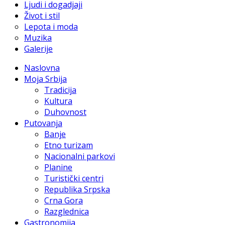
Ljudi i dogadjaji
Život i stil
Lepota i moda
Muzika
Galerije
Naslovna
Moja Srbija
Tradicija
Kultura
Duhovnost
Putovanja
Banje
Etno turizam
Nacionalni parkovi
Planine
Turistički centri
Republika Srpska
Crna Gora
Razglednica
Gastronomija