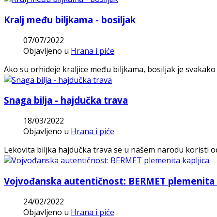
Kralj među biljkama - bosiljak
07/07/2022
Objavljeno u
Hrana i piće
Ako su orhideje kraljice među biljkama, bosiljak je svakako
Snaga bilja - hajdučka trava
18/03/2022
Objavljeno u
Hrana i piće
Lekovita biljka hajdučka trava se u našem narodu koristi o
Vojvođanska autentičnost: BERMET plemenita k
24/02/2022
Objavljeno u
Hrana i piće