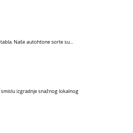
i stabla. Naše autohtone sorte su…
u smislu izgradnje snažnog lokalnog