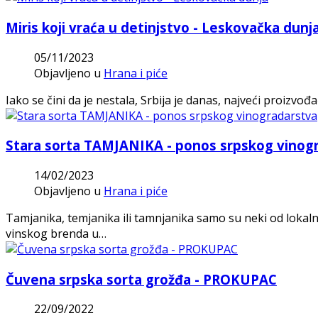
Miris koji vraća u detinjstvo - Leskovačka dunj
05/11/2023
Objavljeno u
Hrana i piće
Iako se čini da je nestala, Srbija je danas, najveći proizv
Stara sorta TAMJANIKA - ponos srpskog vinog
14/02/2023
Objavljeno u
Hrana i piće
Tamjanika, temjanika ili tamnjanika samo su neki od lokal
vinskog brenda u…
Čuvena srpska sorta grožđa - PROKUPAC
22/09/2022