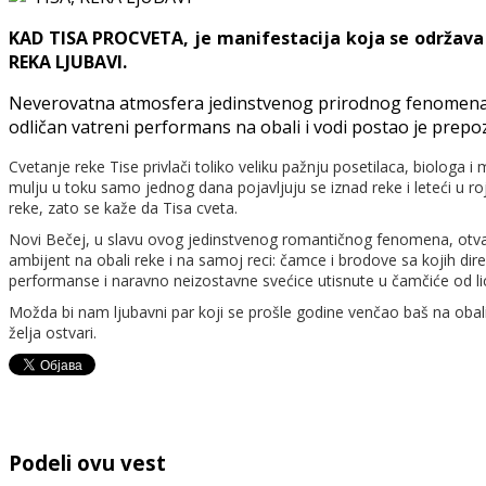
KAD TISA PROCVETA, je manifestacija koja se održav
REKA LJUBAVI.
Neverovatna atmosfera jedinstvenog prirodnog fenomena cvet
odličan vatreni performans na obali i vodi postao je prepoz
Cvetanje reke Tise privlači toliko veliku pažnju posetilaca, biologa i
mulju u toku samo jednog dana pojavljuju se iznad reke i leteći u ro
reke, zato se kaže da Tisa cveta.
Novi Bečej, u slavu ovog jedinstvenog romantičnog fenomena, otvara
ambijent na obali reke i na samoj reci: čamce i brodove sa kojih di
performanse i naravno neizostavne svećice utisnute u čamčiće od lici
Možda bi nam ljubavni par koji se prošle godine venčao baš na obali
želja ostvari.
Podeli ovu vest