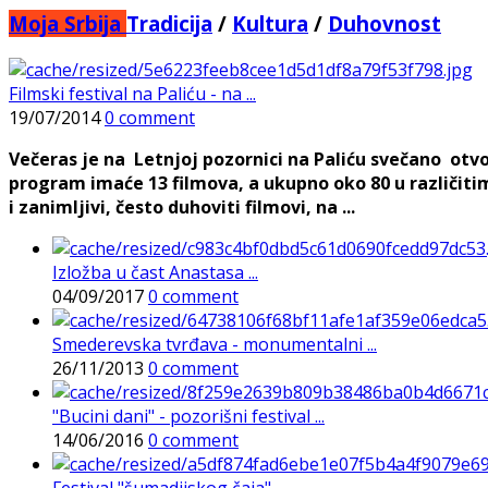
Moja Srbija
Tradicija
/
Kultura
/
Duhovnost
Filmski festival na Paliću - na ...
19/07/2014
0 comment
Večeras je na Letnjoj pozornici na Paliću svečano otvor
program imaće 13 filmova, a ukupno oko 80 u različitim
i zanimljivi, često duhoviti filmovi, na ...
Izložba u čast Anastasa ...
04/09/2017
0 comment
Smederevska tvrđava - monumentalni ...
26/11/2013
0 comment
"Bucini dani" - pozorišni festival ...
14/06/2016
0 comment
Festival "šumadijskog čaja"