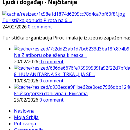
Ljudi i događaji - Najčitanije
Turistička ponuda Pirota na 6. ...
24/02/2026
0 comment
Turistička organizacija Pirot imala je izuzetno zapažen n
Na Zlatiboru obeležena kineska ...
20/02/2026
0 comment
8. HUMANITARNA SKI TRKA „I JA SE ...
10/03/2026
0 comment
Fruškogorski dani vina u Rivicama
25/02/2026
0 comment
Naslovna
Moja Srbija
Putovanja