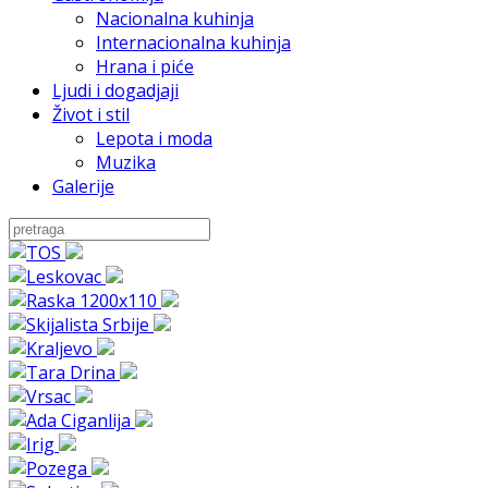
Nacionalna kuhinja
Internacionalna kuhinja
Hrana i piće
Ljudi i dogadjaji
Život i stil
Lepota i moda
Muzika
Galerije