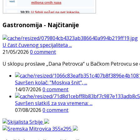
Gastronomija - Najčitanije
U čast čuvenog specijaliteta ...
21/05/2026
0 comment
U sklopu proslave „Dana Petrovca“ u Bačkom Petrovcu se održa
Savršen kolač: "Moskva šnit", ...
14/07/2026
0 comment
Savršen slatkiš za sva vremena: ...
07/08/2026
0 comment