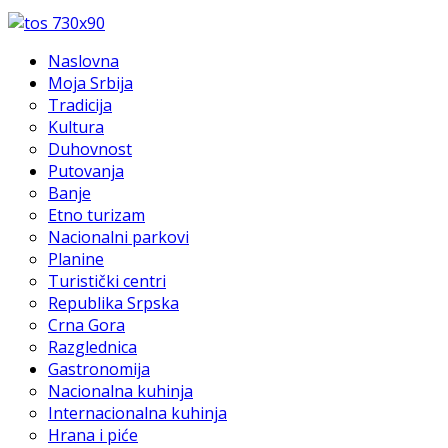
Naslovna
Moja Srbija
Tradicija
Kultura
Duhovnost
Putovanja
Banje
Etno turizam
Nacionalni parkovi
Planine
Turistički centri
Republika Srpska
Crna Gora
Razglednica
Gastronomija
Nacionalna kuhinja
Internacionalna kuhinja
Hrana i piće