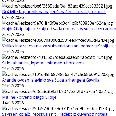
07/08/2026
Doživite Kopaonik na najlepši način – korak po korak
07/08/2026
Najduži zip lajn u Srbiji od sada donosi još veću dozu adre
26/07/2026
Veliko interesovanje za subvencionisani odmor u Srbiji - 
26/07/2026
Selo Jablanica, lepota i mir među borovima
26/07/2026
Aranđelovdan, slavimo sva čuda arhangela Gavrila
26/07/2026
Maline - crveno blago Srbije
14/07/2026
Savršen kolač: "Moskva šnit", recept iz čuvenog hotela