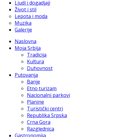
Ljudi i dogadjaji
Život i stil
Lepota i moda
Muzika
Galerije
Naslovna
Moja Srbija
Tradicija
Kultura
Duhovnost
Putovanja
Banje
Etno turizam
Nacionalni parkovi
Planine
Turistički centri
Republika Srpska
Crna Gora
Razglednica
Gastronomija