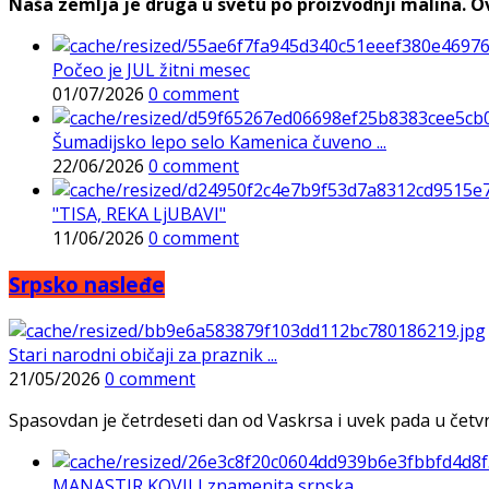
Naša zemlja je druga u svetu po proizvodnji malina. Ovi
Počeo je JUL žitni mesec
01/07/2026
0 comment
Šumadijsko lepo selo Kamenica čuveno ...
22/06/2026
0 comment
"TISA, REKA LjUBAVI"
11/06/2026
0 comment
Srpsko nasleđe
Stari narodni običaji za praznik ...
21/05/2026
0 comment
Spasovdan je četrdeseti dan od Vaskrsa i uvek pada u četvrtak
MANASTIR KOVILJ znamenita srpska ...