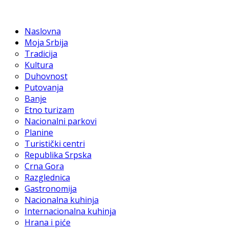
Naslovna
Moja Srbija
Tradicija
Kultura
Duhovnost
Putovanja
Banje
Etno turizam
Nacionalni parkovi
Planine
Turistički centri
Republika Srpska
Crna Gora
Razglednica
Gastronomija
Nacionalna kuhinja
Internacionalna kuhinja
Hrana i piće