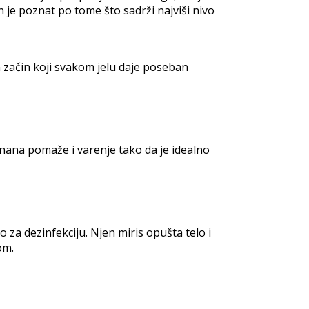
 je poznat po tome što sadrži najviši nivo
n začin koji svakom jelu daje poseban
 nana pomaže i varenje tako da je idealno
 za dezinfekciju. Njen miris opušta telo i
om.