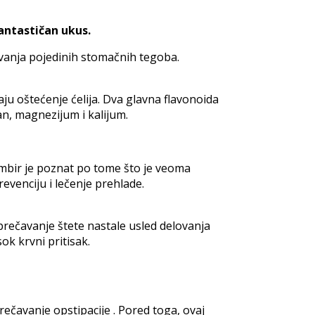
antastičan ukus.
vanja pojedinih stomačnih tegoba.
aju oštećenje ćelija. Dva glavna flavonoida
gan, magnezijum i kalijum.
 đumbir je poznat po tome što je veoma
venciju i lečenje prehlade.
 sprečavanje štete nastale usled delovanja
ok krvni pritisak.
ečavanje opstipacije . Pored toga, ovaj