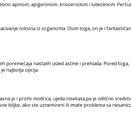
sebno apinom, apigeninom, krisoeriolom i luteolinom. Peršun
acivanje toksina iz organizma. Osim toga, on je i fantastiča
nih poremećaja nastalih usled astme i prehlada. Pored toga,
e najbolja opcija.
a je i protiv modrica, ujeda insekata,pa je odlično sredstvo
ne biljke, ako ste uznemireni ili imate problema sa nesanic