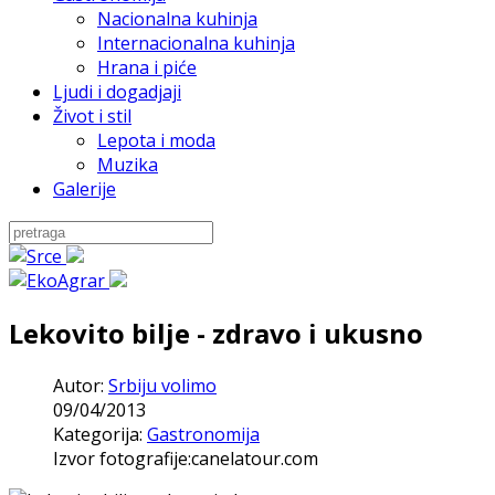
Nacionalna kuhinja
Internacionalna kuhinja
Hrana i piće
Ljudi i dogadjaji
Život i stil
Lepota i moda
Muzika
Galerije
Lekovito bilje - zdravo i ukusno
Autor:
Srbiju volimo
09/04/2013
Kategorija:
Gastronomija
Izvor fotografije:canelatour.com