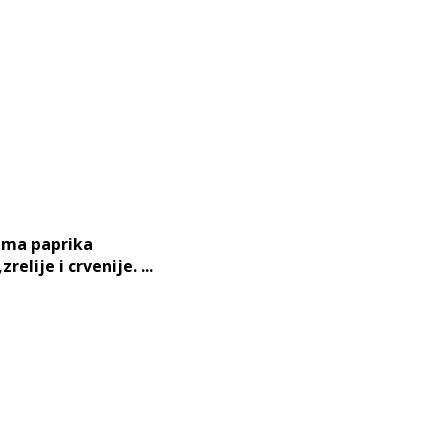
 ima paprika
lije i crvenije. ...