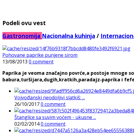
Podeli ovu vest
Gastronomija
Nacionalna kuhinja
/
Internacion
Pohovane paprike punjene sirom
13/08/2013
0 comment
Paprika je veoma značajno povrće,a postoje mnoge sorte,
babura,turšijara,dugih,kratkih,paradajz-paprika i feferon
Vojvođanski neodoljivi slatkiš: ...
26/10/2017
0 comment
Štanglice sa suvim voćem - ukusne ...
02/02/2014
0 comment