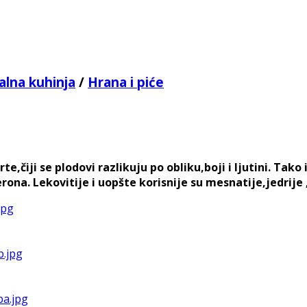
alna kuhinja
/
Hrana i piće
čiji se plodovi razlikuju po obliku,boji i ljutini. Tako
a. Lekovitije i uopšte korisnije su mesnatije,jedrije ,zre