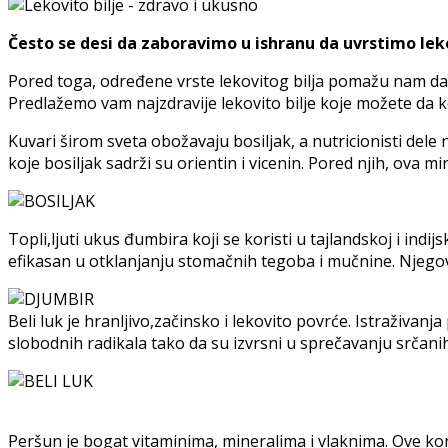
Često se desi da zaboravimo u ishranu da uvrstimo lek
Pored toga, određene vrste lekovitog bilja pomažu nam da
Predlažemo vam najzdravije lekovito bilje koje možete da k
Kuvari širom sveta obožavaju bosiljak, a nutricionisti dele 
koje bosiljak sadrži su orientin i vicenin. Pored njih, ova mi
Topli,ljuti ukus đumbira koji se koristi u tajlandskoj i indi
efikasan u otklanjanju stomačnih tegoba i mučnine. Njegov
Beli luk je hranljivo,začinsko i lekovito povrće. Istraživanj
slobodnih radikala tako da su izvrsni u sprečavanju srčanih
Peršun je bogat vitaminima, mineralima i vlaknima. Ove kom