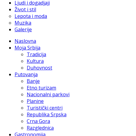
Ljudi i dogadjaji
Život i stil
Lepota i moda
Muzika
Galerije
Naslovna
Moja Srbija
Tradicija
Kultura
Duhovnost
Putovanja
Banje
Etno turizam
Nacionalni parkovi
Planine
Turistički centri
Republika Srpska
Crna Gora
Razglednica
Gastronomija