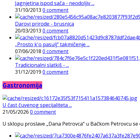
Jagnjetina ispod sača - neodoljiv ...
31/10/2013
0 comment
Darovi prirode - brusnica
20/03/2013
0 comment
„Prosto k'o pasulj“ takmičenje ...
07/06/2018
0 comment
Tradicionalni slatkiš - ...
31/12/2019
0 comment
Gastronomija
U čast čuvenog specijaliteta ...
21/05/2026
0 comment
U sklopu proslave „Dana Petrovca“ u Bačkom Petrovcu se održa