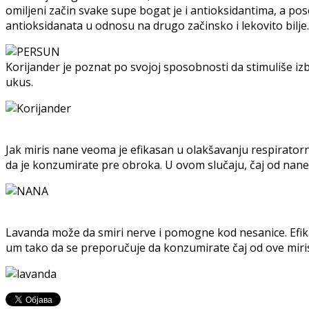
omiljeni začin svake supe bogat je i antioksidantima, a po
antioksidanata u odnosu na drugo začinsko i lekovito bilje.
Korijander je poznat po svojoj sposobnosti da stimuliše izb
ukus.
Jak miris nane veoma je efikasan u olakšavanju respirator
da je konzumirate pre obroka. U ovom slučaju, čaj od nane j
Lavanda može da smiri nerve i pomogne kod nesanice. Efikasn
um tako da se preporučuje da konzumirate čaj od ove miris