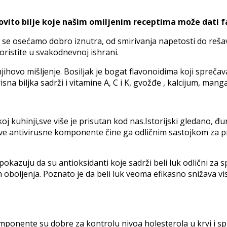
ovito bilje koje našim omiljenim receptima može dati f
 se osećamo dobro iznutra, od smirivanja napetosti do reša
oristite u svakodnevnoj ishrani.
njihovo mišljenje. Bosiljak je bogat flavonoidima koji sprečav
risna biljka sadrži i vitamine A, C i K, gvožđe , kalcijum, man
jskoj kuhinji,sve više je prisutan kod nas.Istorijski gledano,
e antivirusne komponente čine ga odličnim sastojkom za pre
a pokazuju da su antioksidanti koje sadrži beli luk odlični za
 oboljenja. Poznato je da beli luk veoma efikasno snižava vis
ponente su dobre za kontrolu nivoa holesterola u krvi i spr