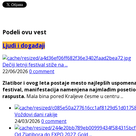
Podeli ovu vest
Ljudi i događaji
Dečiji letnji festival stiže na ...
22/06/2026
0 comment
Zlatibor i ovog leta postaje mesto najlepših uspomena, j
festival, manifestacija namenjena najmlađim posetioc
raspusta.
Mala bina pored Kraljeve česme u centru ...
Voždovi dani rakije
24/03/2026
0 comment
Od Zlatibora do EXPO 2027: Gold ...