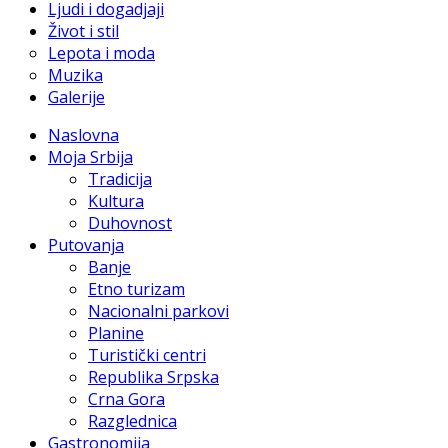
Ljudi i dogadjaji
Život i stil
Lepota i moda
Muzika
Galerije
Naslovna
Moja Srbija
Tradicija
Kultura
Duhovnost
Putovanja
Banje
Etno turizam
Nacionalni parkovi
Planine
Turistički centri
Republika Srpska
Crna Gora
Razglednica
Gastronomija