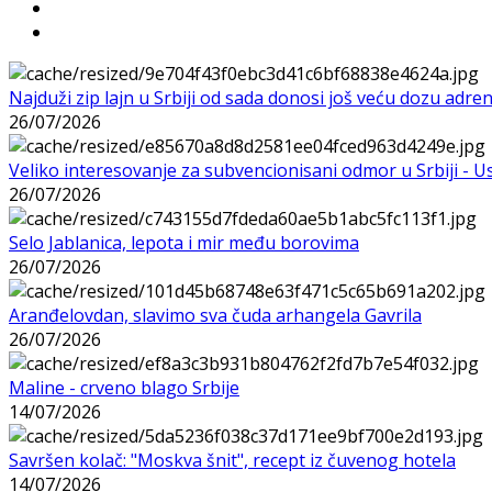
Najduži zip lajn u Srbiji od sada donosi još veću dozu adre
26/07/2026
Veliko interesovanje za subvencionisani odmor u Srbiji - 
26/07/2026
Selo Jablanica, lepota i mir među borovima
26/07/2026
Aranđelovdan, slavimo sva čuda arhangela Gavrila
26/07/2026
Maline - crveno blago Srbije
14/07/2026
Savršen kolač: "Moskva šnit", recept iz čuvenog hotela
14/07/2026