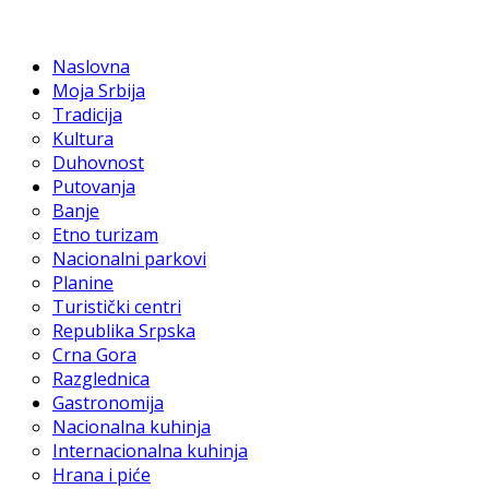
Naslovna
Moja Srbija
Tradicija
Kultura
Duhovnost
Putovanja
Banje
Etno turizam
Nacionalni parkovi
Planine
Turistički centri
Republika Srpska
Crna Gora
Razglednica
Gastronomija
Nacionalna kuhinja
Internacionalna kuhinja
Hrana i piće