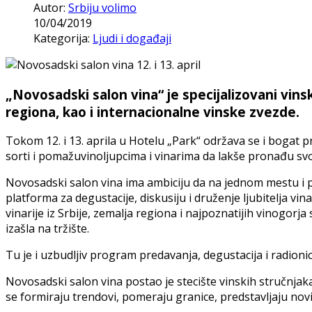
Autor:
Srbiju volimo
10/04/2019
Kategorija:
Ljudi i događaji
„Novosadski salon vina“ je specijalizovani vinsk
regiona, kao i internacionalne vinske zvezde.
Tokom 12. i 13. aprila u Hotelu „Park“ održava se i bogat pr
sorti i pomažuvinoljupcima i vinarima da lakše pronađu svoj
Novosadski salon vina ima ambiciju da na jednom mestu i 
platforma za degustacije, diskusiju i druženje ljubitelja 
vinarije iz Srbije, zemalja regiona i najpoznatijih vinogorja 
izašla na tržište.
Tu je i uzbudljiv program predavanja, degustacija i radion
Novosadski salon vina postao je stecište vinskih stručnjaka,
se formiraju trendovi, pomeraju granice, predstavljaju novit