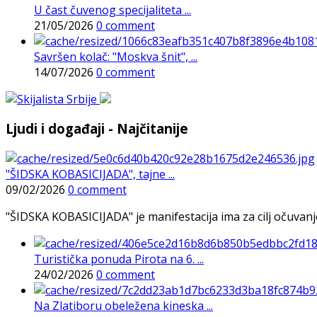
U čast čuvenog specijaliteta ...
21/05/2026
0 comment
Savršen kolač: "Moskva šnit", ...
14/07/2026
0 comment
Ljudi i događaji - Najčitanije
"ŠIDSKA KOBASICIJADA", tajne ...
09/02/2026
0 comment
"ŠIDSKA KOBASICIJADA" je manifestacija ima za cilj očuvanje o
Turistička ponuda Pirota na 6. ...
24/02/2026
0 comment
Na Zlatiboru obeležena kineska ...