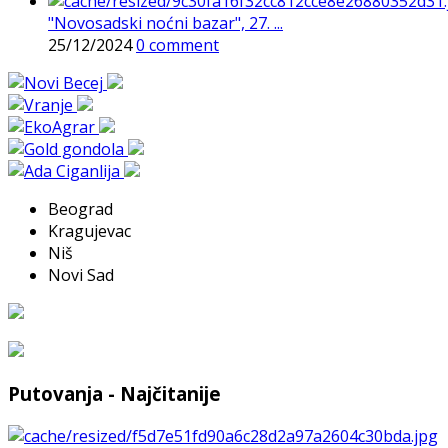
"Novosadski noćni bazar", 27. ...
25/12/2024
0 comment
Beograd
Kragujevac
Niš
Novi Sad
Putovanja - Najčitanije