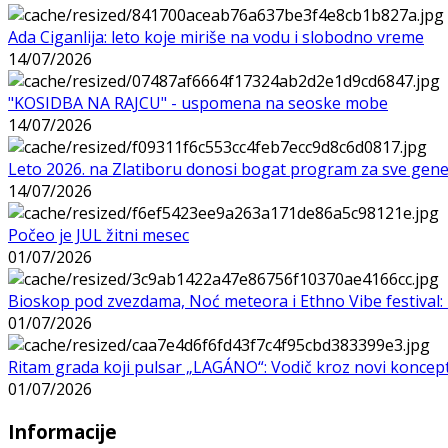
Ada Ciganlija: leto koje miriše na vodu i slobodno vreme
14/07/2026
"KOSIDBA NA RAJCU" - uspomena na seoske mobe
14/07/2026
Leto 2026. na Zlatiboru donosi bogat program za sve gene
14/07/2026
Počeo je JUL žitni mesec
01/07/2026
Bioskop pod zvezdama, Noć meteora i Ethno Vibe festival: 
01/07/2026
Ritam grada koji pulsar „LAGÁNO“: Vodič kroz novi koncep
01/07/2026
Informacije