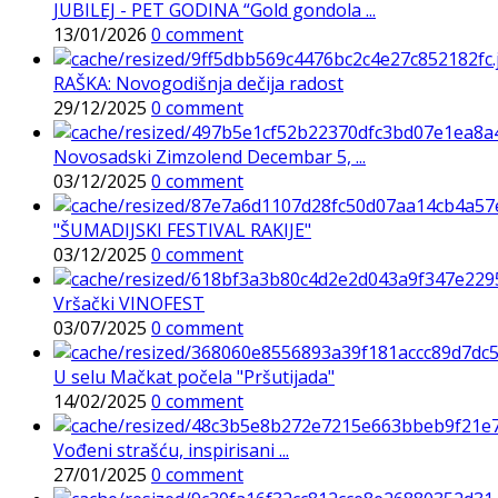
JUBILEJ - PET GODINA “Gold gondola ...
13/01/2026
0 comment
RAŠKA: Novogodišnja dečija radost
29/12/2025
0 comment
Novosadski Zimzolend Decembar 5, ...
03/12/2025
0 comment
"ŠUMADIJSKI FESTIVAL RAKIJE"
03/12/2025
0 comment
Vršački VINOFEST
03/07/2025
0 comment
U selu Mačkat počela "Pršutijada"
14/02/2025
0 comment
Vođeni strašću, inspirisani ...
27/01/2025
0 comment