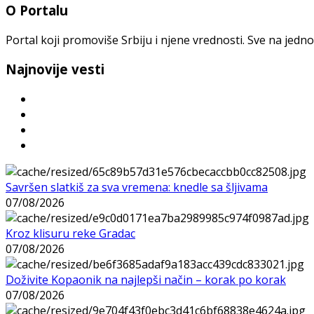
O Portalu
Portal koji promoviše Srbiju i njene vrednosti. Sve na jedno
Najnovije vesti
Savršen slatkiš za sva vremena: knedle sa šljivama
07/08/2026
Kroz klisuru reke Gradac
07/08/2026
Doživite Kopaonik na najlepši način – korak po korak
07/08/2026