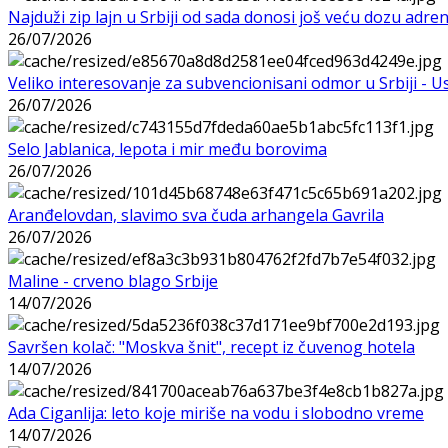
Najduži zip lajn u Srbiji od sada donosi još veću dozu adre
26/07/2026
Veliko interesovanje za subvencionisani odmor u Srbiji - 
26/07/2026
Selo Jablanica, lepota i mir među borovima
26/07/2026
Aranđelovdan, slavimo sva čuda arhangela Gavrila
26/07/2026
Maline - crveno blago Srbije
14/07/2026
Savršen kolač: "Moskva šnit", recept iz čuvenog hotela
14/07/2026
Ada Ciganlija: leto koje miriše na vodu i slobodno vreme
14/07/2026