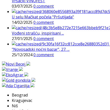
Vršački VINOFEST
03/07/2025
0 comment
U selu Mačkat počela "Pršutijada"
14/02/2025
0 comment
Vođeni strašću, inspirisani ...
27/01/2025
0 comment
"Novosadski noćni bazar", 27. ...
25/12/2024
0 comment
Beograd
Kragujevac
Niš