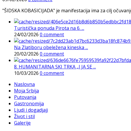
"ŠIDSKA KOBASICIJADA" je manifestacija ima za cilj očuvanje o
Turistička ponuda Pirota na 6. ...
24/02/2026
0 comment
Na Zlatiboru obeležena kineska ...
20/02/2026
0 comment
8. HUMANITARNA SKI TRKA „I JA SE ...
10/03/2026
0 comment
Naslovna
Moja Srbija
Putovanja
Gastronomija
Ljudi i dogadjaji
Život i stil
Galerije