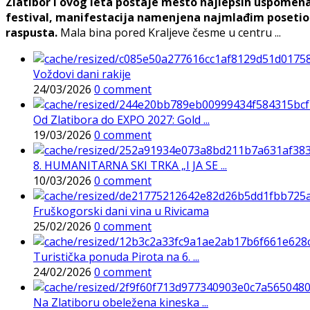
Zlatibor i ovog leta postaje mesto najlepših uspomena, j
festival, manifestacija namenjena najmlađim posetioc
raspusta.
Mala bina pored Kraljeve česme u centru ...
Voždovi dani rakije
24/03/2026
0 comment
Od Zlatibora do EXPO 2027: Gold ...
19/03/2026
0 comment
8. HUMANITARNA SKI TRKA „I JA SE ...
10/03/2026
0 comment
Fruškogorski dani vina u Rivicama
25/02/2026
0 comment
Turistička ponuda Pirota na 6. ...
24/02/2026
0 comment
Na Zlatiboru obeležena kineska ...