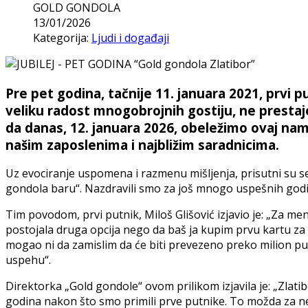
GOLD GONDOLA
13/01/2026
Kategorija:
Ljudi i događaji
Pre pet godina, tačnije 11. januara 2021, prvi p
veliku radost mnogobrojnih gostiju, ne prestaje
da danas, 12. januara 2026, obeležimo ovaj nama
našim zaposlenima i najbližim saradnicima.
Uz evociranje uspomena i razmenu mišljenja, prisutni su se
gondola baru“. Nazdravili smo za još mnogo uspešnih godin
Tim povodom, prvi putnik, Miloš Glišović izjavio je: „Za me
postojala druga opcija nego da baš ja kupim prvu kartu za G
mogao ni da zamislim da će biti prevezeno preko milion p
uspehu“.
Direktorka „Gold gondole“ ovom prilikom izjavila je: „Zlatibo
godina nakon što smo primili prve putnike. To možda za nek