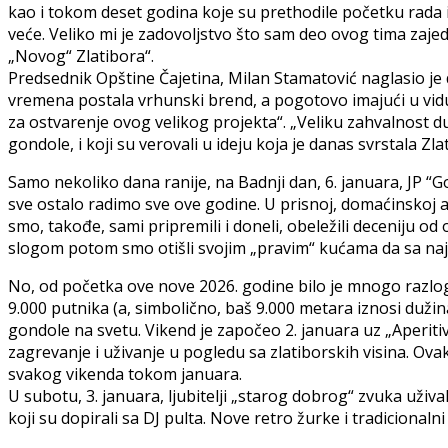
kao i tokom deset godina koje su prethodile početku rada i 
veće. Veliko mi je zadovoljstvo što sam deo ovog tima zaj
„Novog“ Zlatibora“.
Predsednik Opštine Čajetina, Milan Stamatović naglasio je 
vremena postala vrhunski brend, a pogotovo imajući u vidu p
za ostvarenje ovog velikog projekta“. „Veliku zahvalnost 
gondole, i koji su verovali u ideju koja je danas svrstala Zla
Samo nekoliko dana ranije, na Badnji dan, 6. januara, JP “G
sve ostalo radimo sve ove godine. U prisnoj, domaćinskoj a
smo, takođe, sami pripremili i doneli, obeležili deceniju o
slogom potom smo otišli svojim „pravim“ kućama da sa najb
No, od početka ove nove 2026. godine bilo je mnogo razlo
9.000 putnika (a, simbolično, baš 9.000 metara iznosi duž
gondole na svetu. Vikend je započeo 2. januara uz „Aperitiv
zagrevanje i uživanje u pogledu sa zlatiborskih visina. Ova
svakog vikenda tokom januara.
U subotu, 3. januara, ljubitelji „starog dobrog“ zvuka uživa
koji su dopirali sa DJ pulta. Nove retro žurke i tradicional