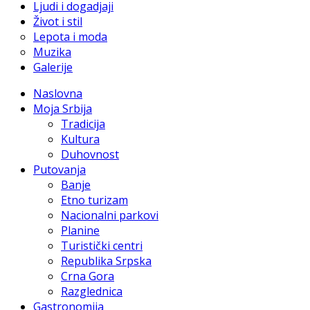
Ljudi i dogadjaji
Život i stil
Lepota i moda
Muzika
Galerije
Naslovna
Moja Srbija
Tradicija
Kultura
Duhovnost
Putovanja
Banje
Etno turizam
Nacionalni parkovi
Planine
Turistički centri
Republika Srpska
Crna Gora
Razglednica
Gastronomija