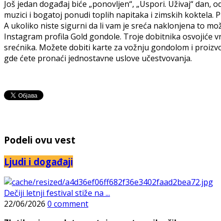
Još jedan događaj biće „ponovljen“, „Uspori. Uživaj“ dan, od
muzici i bogatoj ponudi toplih napitaka i zimskih koktela.
A ukoliko niste sigurni da li vam je sreća naklonjena to mo
Instagram profila Gold gondole. Troje dobitnika osvojiće v
srećnika. Možete dobiti karte za vožnju gondolom i proizv
gde ćete pronaći jednostavne uslove učestvovanja.
Podeli ovu vest
Ljudi i događaji
Dečiji letnji festival stiže na ...
22/06/2026
0 comment