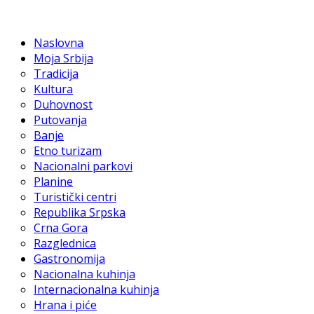
Naslovna
Moja Srbija
Tradicija
Kultura
Duhovnost
Putovanja
Banje
Etno turizam
Nacionalni parkovi
Planine
Turistički centri
Republika Srpska
Crna Gora
Razglednica
Gastronomija
Nacionalna kuhinja
Internacionalna kuhinja
Hrana i piće