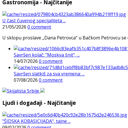
Gastronomija - Najčitanije
U čast čuvenog specijaliteta ...
21/05/2026
0 comment
U sklopu proslave „Dana Petrovca“ u Bačkom Petrovcu se održa
Savršen kolač: "Moskva šnit", ...
14/07/2026
0 comment
Savršen slatkiš za sva vremena: ...
07/08/2026
0 comment
Ljudi i događaji - Najčitanije
"ŠIDSKA KOBASICIJADA", tajne ...
09/02/2026
0 comment