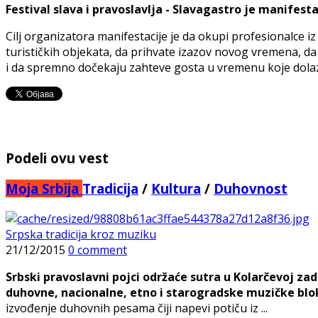
Festival slava i pravoslavlja - Slavagastro je manifes
Cilj organizatora manifestacije je da okupi profesionalce
turističkih objekata, da prihvate izazov novog vremena, da 
i da spremno dočekaju zahteve gosta u vremenu koje dolaz
Podeli ovu vest
Moja Srbija
Tradicija
/
Kultura
/
Duhovnost
Srpska tradicija kroz muziku
21/12/2015
0 comment
Srbski pravoslavni pojci održaće sutra u Kolarčevoj za
duhovne, nacionalne, etno i starogradske muzičke blok
izvođenje duhovnih pesama čiji napevi potiču iz ...