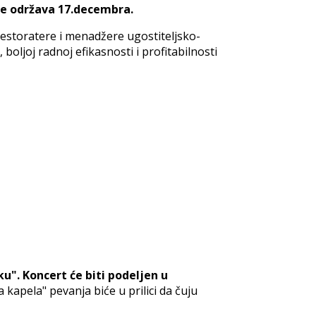
ine održava 17.decembra.
restoratere i menadžere ugostiteljsko-
oljoj radnoj efikasnosti i profitabilnosti
ku".
Koncert će biti podeljen u
"a kapela" pevanja biće u prilici da čuju