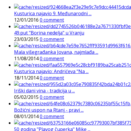
Kusturica najavio 9. Međunarodni ...
12/01/2016
0 comment
49.put "Borina nedelja" u Vranju
23/03/2015
0 comment
Mala višegrađanka Jovana, najmlađa ...
11/08/2014
0 comment
Kusturica najavio: Andrićeva "Na ...
18/11/2014
0 comment
Iriški dani vina - tradicija u ...
05/02/2015
0 comment
Božićni uspon na Rtanj - pravi ...
08/01/2014
0 comment
50 godina "Plavog čuperka" Mike ...