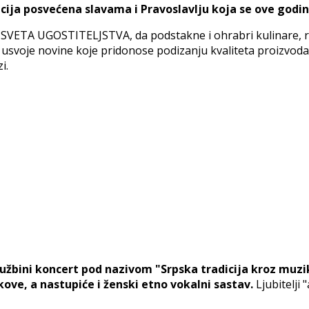
tacija posvećena slavama i Pravoslavlju koja se ove god
 iz SVETA UGOSTITELJSTVA, da podstakne i ohrabri kulinare, 
usvoje novine koje pridonose podizanju kvaliteta proizvoda, b
i.
dužbini koncert pod nazivom "Srpska tradicija kroz muzi
ove, a nastupiće i ženski etno vokalni sastav.
Ljubitelji 