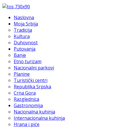
Naslovna
Moja Srbija
Tradicija
Kultura
Duhovnost
Putovanja
Banje
Etno turizam
Nacionalni parkovi
Planine
Turistički centri
Republika Srpska
Crna Gora
Razglednica
Gastronomija
Nacionalna kuhinja
Internacionalna kuhinja
Hrana i piće