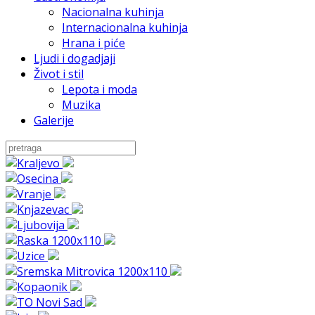
Nacionalna kuhinja
Internacionalna kuhinja
Hrana i piće
Ljudi i dogadjaji
Život i stil
Lepota i moda
Muzika
Galerije