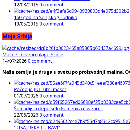
12/03/2015
0 comment
160 godina Senjskog rudnika
19/05/2015
0 comment
Moja Srbija
Maline - crveno blago Srbije
14/07/2026
0 comment
Naša zemlja je druga u svetu po proizvodnji malina. Ovi
Počeo je JUL žitni mesec
01/07/2026
0 comment
Šumadijsko lepo selo Kamenica čuveno ...
22/06/2026
0 comment
"TISA, REKA LjUBAVI"