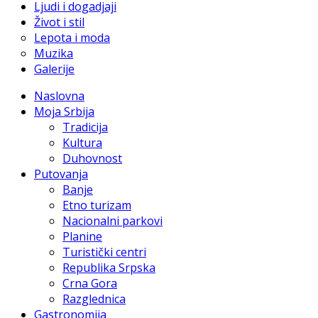
Ljudi i dogadjaji
Život i stil
Lepota i moda
Muzika
Galerije
Naslovna
Moja Srbija
Tradicija
Kultura
Duhovnost
Putovanja
Banje
Etno turizam
Nacionalni parkovi
Planine
Turistički centri
Republika Srpska
Crna Gora
Razglednica
Gastronomija