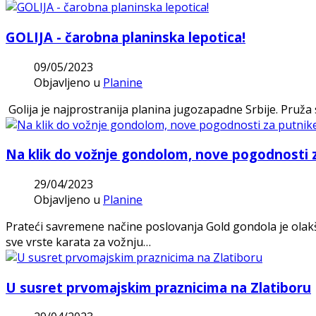
GOLIJA - čarobna planinska lepotica!
09/05/2023
Objavljeno u
Planine
Golija je najprostranija planina jugozapadne Srbije. Pruža s
Na klik do vožnje gondolom, nove pogodnosti 
29/04/2023
Objavljeno u
Planine
Prateći savremene načine poslovanja Gold gondola je olakš
sve vrste karata za vožnju…
U susret prvomajskim praznicima na Zlatiboru