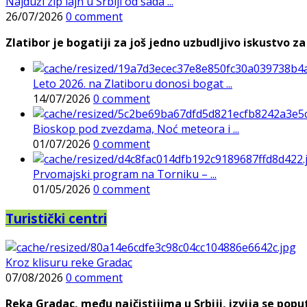
Najduži zip lajn u Srbiji od sada ...
26/07/2026
0 comment
Zlatibor je bogatiji za još jedno uzbudljivo iskustvo za 
Leto 2026. na Zlatiboru donosi bogat ...
14/07/2026
0 comment
Bioskop pod zvezdama, Noć meteora i ...
01/07/2026
0 comment
Prvomajski program na Torniku – ...
01/05/2026
0 comment
Turistički centri
Kroz klisuru reke Gradac
07/08/2026
0 comment
Reka Gradac, među najčistijima u Srbiji, izvija se poput 