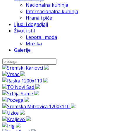
Nacionalna kuhinja
Internacionalna kuhinja
Hrana i piće
Ljudi i dogadjaji
Život i stil
Lepota i moda
Muzika
Galerije