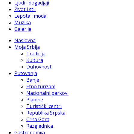
Ljudi i dogadjaji
Život i stil
Lepota i moda
Muzika
Galerije
Naslovna
Moja Srbija
Tradicija
Kultura
Duhovnost
Putovanja
Banje
Etno turizam
Nacionalni parkovi
Planine
Turistički centri
Republika Srpska
Crna Gora
Razglednica
Gastronomija