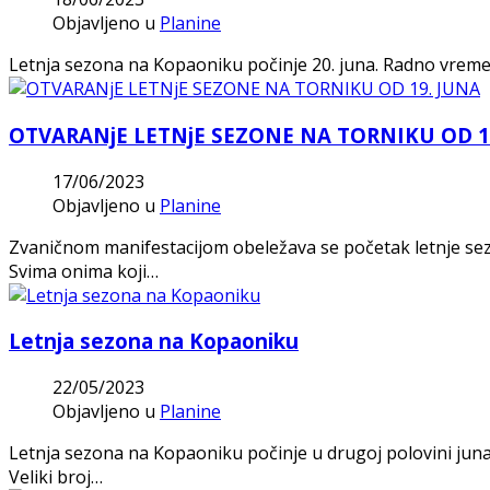
Objavljeno u
Planine
Letnja sezona na Kopaoniku počinje 20. juna. Radno vreme 
OTVARANjE LETNjE SEZONE NA TORNIKU OD 1
17/06/2023
Objavljeno u
Planine
Zvaničnom manifestacijom obeležava se početak letnje sez
Svima onima koji…
Letnja sezona na Kopaoniku
22/05/2023
Objavljeno u
Planine
Letnja sezona na Kopaoniku počinje u drugoj polovini juna
Veliki broj…