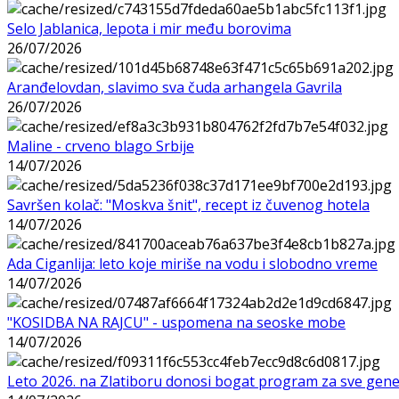
Selo Jablanica, lepota i mir među borovima
26/07/2026
Aranđelovdan, slavimo sva čuda arhangela Gavrila
26/07/2026
Maline - crveno blago Srbije
14/07/2026
Savršen kolač: "Moskva šnit", recept iz čuvenog hotela
14/07/2026
Ada Ciganlija: leto koje miriše na vodu i slobodno vreme
14/07/2026
"KOSIDBA NA RAJCU" - uspomena na seoske mobe
14/07/2026
Leto 2026. na Zlatiboru donosi bogat program za sve gene