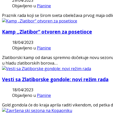
29/04/2023
Objavljeno u
Planine
Praznik rada koji se širom sveta obeležava prvog maja odl
Kamp „Zlatibor“ otvoren za posetioce
18/04/2023
Objavljeno u
Planine
Zlatiborski kamp od danas spremno dočekuje novu sezonu 
u hladu zlatiborskih borova.…
Vesti sa Zlatiborske gondole: novi režim rada
18/04/2023
Objavljeno u
Planine
Gold gondola će do kraja aprila raditi vikendom, od petka do 