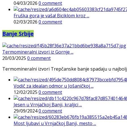
04/03/2026
0 comment
Fruška gora je vaša! Biciklom kroz ...
02/03/2026
0 comment
Banje Srbije
Termomineralni izvori iz Gornje ...
20/03/2025
0 comment
Termomineralni izvori Trepčanske banje spadaju u najbolje pr
Vodič za idealan odmor u Jošaničkoj ...
12/02/2025
0 comment
Jesen u Vrnjačkoj Banji, kraljici ...
29/09/2024
0 comment
Most ljubavi u Vrnjačkoj Banji, mesto ...