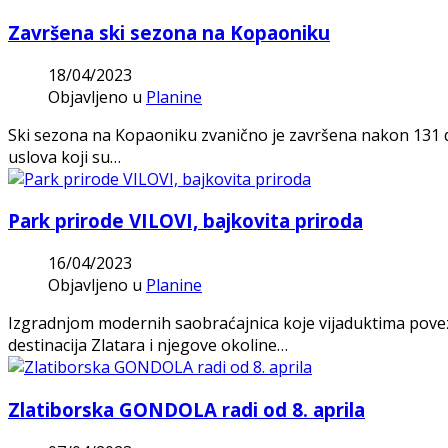
Završena ski sezona na Kopaoniku
18/04/2023
Objavljeno u
Planine
Ski sezona na Kopaoniku zvanično je završena nakon 131 
uslova koji su…
Park prirode VILOVI, bajkovita priroda
16/04/2023
Objavljeno u
Planine
Izgradnjom modernih saobraćajnica koje vijaduktima povezu
destinacija Zlatara i njegove okoline…
Zlatiborska GONDOLA radi od 8. aprila