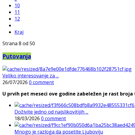
10
11
12
Kraj
Strana 8 od 50
Putovanja
Veliko interesovanje za ...
26/07/2026
0 comment
U prvih pet meseci ove godine zabeležen je rast broja t
Doživite jedno od najslikovitijih ...
18/03/2026
0 comment
Mnogo je razloga da posetite Ljuboviju