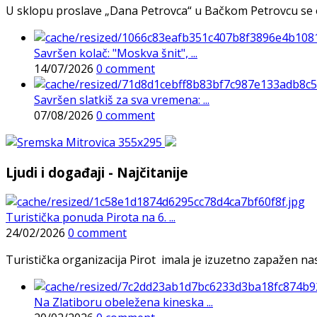
U sklopu proslave „Dana Petrovca“ u Bačkom Petrovcu se održa
Savršen kolač: "Moskva šnit", ...
14/07/2026
0 comment
Savršen slatkiš za sva vremena: ...
07/08/2026
0 comment
Ljudi i događaji - Najčitanije
Turistička ponuda Pirota na 6. ...
24/02/2026
0 comment
Turistička organizacija Pirot imala je izuzetno zapažen n
Na Zlatiboru obeležena kineska ...