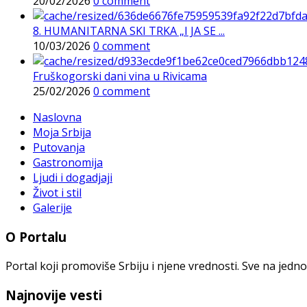
20/02/2026
0 comment
8. HUMANITARNA SKI TRKA „I JA SE ...
10/03/2026
0 comment
Fruškogorski dani vina u Rivicama
25/02/2026
0 comment
Naslovna
Moja Srbija
Putovanja
Gastronomija
Ljudi i dogadjaji
Život i stil
Galerije
O Portalu
Portal koji promoviše Srbiju i njene vrednosti. Sve na jedno
Najnovije vesti