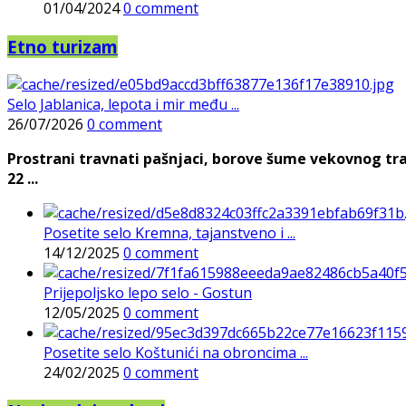
01/04/2024
0 comment
Etno turizam
Selo Jablanica, lepota i mir među ...
26/07/2026
0 comment
Prostrani travnati pašnjaci, borove šume vekovnog tra
22 ...
Posetite selo Kremna, tajanstveno i ...
14/12/2025
0 comment
Prijepoljsko lepo selo - Gostun
12/05/2025
0 comment
Posetite selo Koštunići na obroncima ...
24/02/2025
0 comment