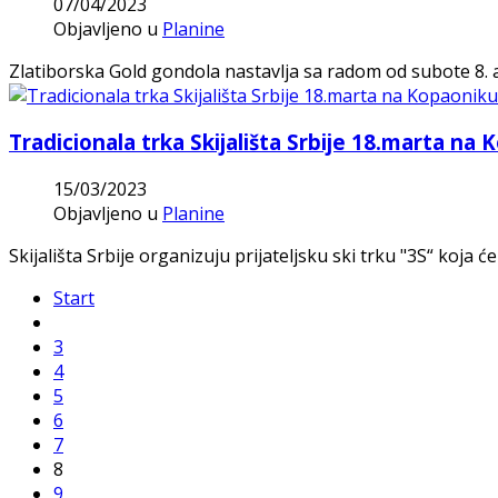
07/04/2023
Objavljeno u
Planine
Zlatiborska Gold gondola nastavlja sa radom od subote 8. 
Tradicionala trka Skijališta Srbije 18.marta na
15/03/2023
Objavljeno u
Planine
Skijališta Srbije organizuju prijateljsku ski trku "3S“ koj
Start
3
4
5
6
7
8
9