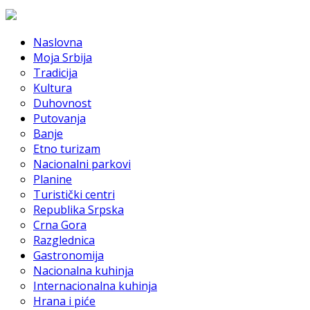
Naslovna
Moja Srbija
Tradicija
Kultura
Duhovnost
Putovanja
Banje
Etno turizam
Nacionalni parkovi
Planine
Turistički centri
Republika Srpska
Crna Gora
Razglednica
Gastronomija
Nacionalna kuhinja
Internacionalna kuhinja
Hrana i piće