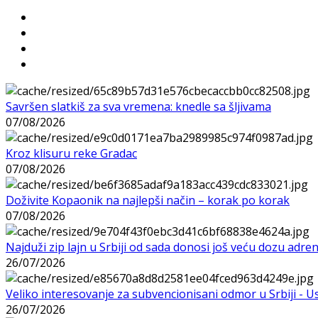
Savršen slatkiš za sva vremena: knedle sa šljivama
07/08/2026
Kroz klisuru reke Gradac
07/08/2026
Doživite Kopaonik na najlepši način – korak po korak
07/08/2026
Najduži zip lajn u Srbiji od sada donosi još veću dozu adre
26/07/2026
Veliko interesovanje za subvencionisani odmor u Srbiji - 
26/07/2026